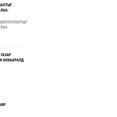
ЛАЛТЫГ
ЛАА.
ОРЛУУЛАЛТЫГ
ЛАА.
 ГАЗАР
ЙН АНХААРАЛД
БӨР