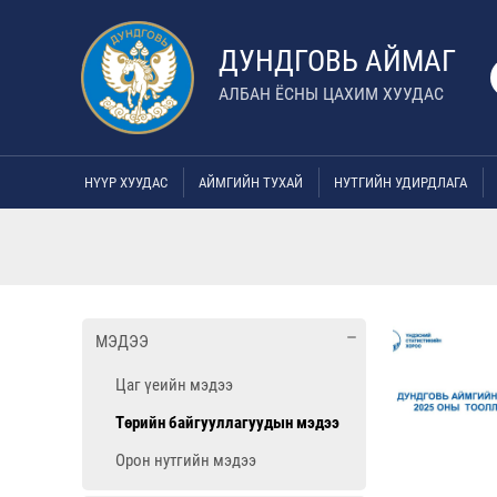
ДУНДГОВЬ АЙМАГ
АЛБАН ЁСНЫ ЦАХИМ ХУУДАС
НҮҮР ХУУДАС
АЙМГИЙН ТУХАЙ
НУТГИЙН УДИРДЛАГА
МЭДЭЭ
Цаг үеийн мэдээ
Төрийн байгууллагуудын мэдээ
Орон нутгийн мэдээ