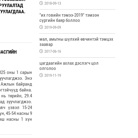
2018-09-13
АРУУЛАЛТАД
ГУУЛАГДЛАА.
"их говийн тэмээ-2019" тэмээн
сүргийн баяр боллоо
2019-09-09
мал, амьтны шүлхий өвчинтэй тэмцэх
заавар
2017-06-16
ЗАСГИЙН
цагдаагийн ахлах дэслэгч цол
олголоо
025 оны 1 сарын
2019-11-19
уучлагджээ. Энэ
. Ажлын байранд
эгтэйчүүд байна.
нь төрийн, 29.4
ад зуучлагджээ.
вч үзвэл 15-24
үн, 45-54 насны 9
ээш насны 1 хүн