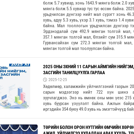
болж 5.7 хувиар, хонь 1643.9 мянга болж 2.0 ху
мянга болж 5.5 хувиар тус тус өссөн байна. 20
урьдчилсан дүнгээр нийт мал сүрэгт хонь 46.3
хувь, адуу 5.3 хувь, үхэр 3.1 хувь, тэмээ 1.4 хув
байна. Мал тооллогын урьдчилсан дүнгээр тэ
Эрдэнэдалай сум 492.9 мянган толгой мал,
357.1 мянган толгой мал, Өлзийт сум 315.9 мя
Гурвансайхан сум 272.3 мянган толгой мал,
мянган толгой мал тоолуулсан байна.
2025 ОНЫ ЭХНИЙ 11 САРЫН АЙМГИЙН НИЙГЭМ
ЗАСГИЙН ТАНИЛЦУУЛГА ГАРЛАА
2025-12-25
Хөдөлмөр, халамжийн үйлчилгээний газрын 20
сарын мэдээгээр нийт 722 хүн шинэ а
зуучлагджээ. Энэ нь өмнөх оны мөн үеэс 215 
хувь буурсан үзүүлэлт байна. Ажлын байра
иргэдийн 354 буюу 49.0 хувь нь эмэгтэйчүүд бай
ТӨРИЙН БОЛОН ОРОН НУТГИЙН ӨМЧИЙН ХӨРӨН
АЖИЛ, ҮЙЛЧИЛГЭЭ ХУДАЛДАН АВАХ ХУУЛЬ, 