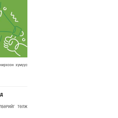
нирхсон хүмүүс
ЛД
ЛБӨРИЙГ ТӨЛЖ