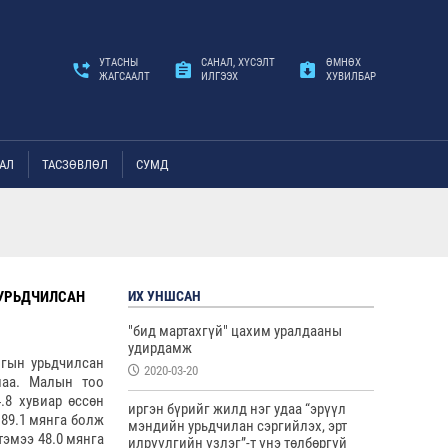
УТАСНЫ
САНАЛ, ХҮСЭЛТ
ӨМНӨХ
ЖАГСААЛТ
ИЛГЭЭХ
ХУВИЛБАР
АЛ
ТАСЗӨВЛӨЛ
СУМД
 УРЬДЧИЛСАН
ИХ УНШСАН
"бид мартахгүй" цахим уралдааны
удирдамж
огын урьдчилсан
2020-03-20
лаа. Малын тоо
.8 хувиар өссөн
иргэн бүрийг жилд нэг удаа “эрүүл
189.1 мянга болж
мэндийн урьдчилан сэргийлэх, эрт
 тэмээ 48.0 мянга
илрүүлгийн үзлэг”-т үнэ төлбөргүй