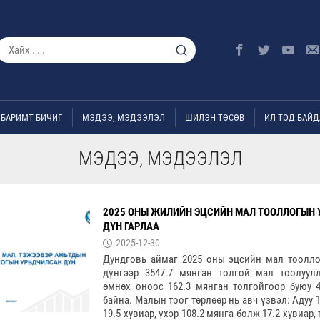
БАРИМТ БИЧИГ
МЭДЭЭ, МЭДЭЭЛЭЛ
ШИЛЭН ТӨСӨВ
ИЛ ТОД БАЙД
МЭДЭЭ, МЭДЭЭЛЭЛ
2025 ОНЫ ЖИЛИЙН ЭЦСИЙН МАЛ ТООЛЛОГЫН
ДҮН ГАРЛАА
2025-12-30
Дундговь аймаг 2025 оны эцсийн мал тоолл
дүнгээр 3547.7 мянган толгой мал тоолуул
өмнөх оноос 162.3 мянган толгойгоор буюу 4
байна. Малын тоог төрлөөр нь авч үзвэл: Адуу 
19.5 хувиар, үхэр 108.2 мянга болж 17.2 хувиар,