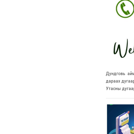
Дундговь ай
дараах дугаа
Утасны дугаа