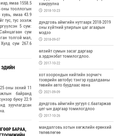
виар, ямаа 1558.5
хамруулна
25 оны тооллогын
2018-10-23
 хувь, ямаа 43.9
ийг тус, тус эзэлж
дундговь аймгийн нутгаарх 2018-2019
ргүүлсэн 5 сум:
оны хүйтний улирлын цаг агаарын
 Сайнцагаан сум
мэдээ
нган толгой мал,
2018-09-07
 Хулд сум 267.6
өлзийт сумын засаг даргаар
а.эрдэнэбат томилогдлоо.
2017-10-22
, ЭДИЙН
хот хоорондын нийтийн зорчигч
тээврийн автобус тэнгэр худалдааны
төвийн авто буудлаас явна
25 оны эхний 11
2021-09-09
жлын байранд
хүнээр буюу 22.9
дундговь аймгийн уугуул с.баатаржав
нд зуучлагдсан
цег-ын даргаар томилогдлоо
на.
2017-10-26
мандалговь хотын хөгжлийн ерөнхий
ГӨӨР БАРАА,
төлөвлөгөө
ТОГТООМЖИЙН