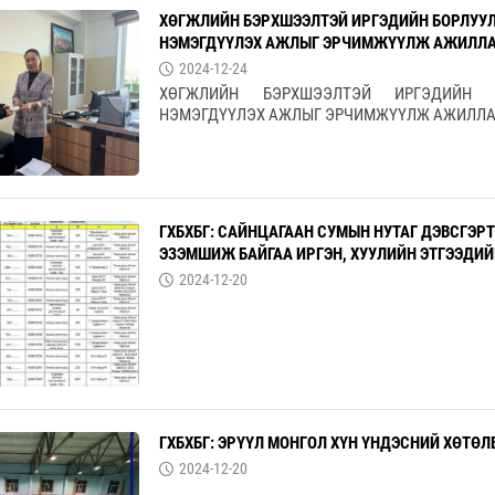
ХӨГЖЛИЙН БЭРХШЭЭЛТЭЙ ИРГЭДИЙН БОРЛУУ
НЭМЭГДҮҮЛЭХ АЖЛЫГ ЭРЧИМЖҮҮЛЖ АЖИЛЛА
2024-12-24
ХӨГЖЛИЙН БЭРХШЭЭЛТЭЙ ИРГЭДИЙН Б
НЭМЭГДҮҮЛЭХ АЖЛЫГ ЭРЧИМЖҮҮЛЖ АЖИЛЛА
ГХБХБГ: САЙНЦАГААН СУМЫН НУТАГ ДЭВСГЭРТ
ЭЗЭМШИЖ БАЙГАА ИРГЭН, ХУУЛИЙН ЭТГЭЭДИ
2024-12-20
ГХБХБГ: ЭРҮҮЛ МОНГОЛ ХҮН ҮНДЭСНИЙ ХӨТӨЛ
2024-12-20