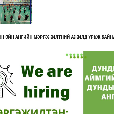
ЫН ОЙН АНГИЙН МЭРГЭЖИЛТНИЙ АЖИЛД УРЬЖ БАЙН