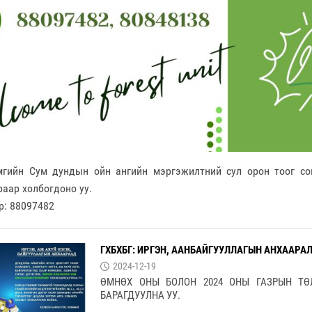
мгийн Сум дундын ойн ангийн мэргэжилтний сул орон тоог со
раар холбогдоно уу.
р: 88097482
ГХБХБГ: ИРГЭН, ААНБАЙГУУЛЛАГЫН АНХААРА
2024-12-19
ӨМНӨХ ОНЫ БОЛОН 2024 ОНЫ ГАЗРЫН ТӨ
БАРАГДУУЛНА УУ.