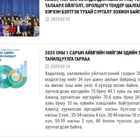
ТАЛААРХ ОЙЛГОЛТ, ОРОЛЦОГЧ ТЕНДЕР ШАЛГ
ХЭРХЭН БЭЛТГЭХ ТУХАЙ СУРГАЛТ ЗОХИОН БАЙ
2025-02-25
2025 ОНЫ 1 САРЫН АЙМГИЙН НИЙГЭМ ЭДИЙН 
ТАНИЛЦУУЛГА ГАРЛАА
2025-02-14
Хөдөлмөр, халамжийн үйлчилгээний газрын 2
мэдээгээр нийт 34 хүн шинэ ажлын байранд з
нь өмнөх оны мөн үеэс 4 хүнээр өссөн байна
зуучлагдсан иргэдийн 15 буюу 44.1 хувь нь эм
Ажилд зуучилсан иргэдийн 70.6 хувь буюу 24 
хувь буюу 10 нь хувийн хэвшлийн байгууллаг
Ажилд зуучилсан иргэдийг насны бүлгээр а
насны 2 хүн , 25-34 насны 4 хүн, 35-44 насны 16 х
хүн, 55-59 насны 2 хүн, 60 болон түүнээс д
зуучлагдсан байна.