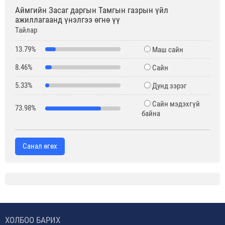
Аймгийн Засаг даргын Тамгын газрын үйл
ажиллагаанд үнэлгээ өгнө үү
Тайлар
13.79%
Маш сайн
8.46%
Сайн
5.33%
Дунд зэрэг
Сайн мэдэхгүй
73.98%
байна
Санал өгөх
ХОЛБОО БАРИХ