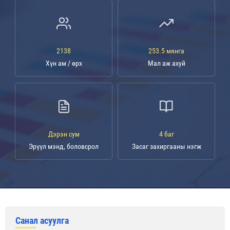
2138
253.5 мянга
Хүн ам / өрх
Мал аж ахуй
Дэрэн сум
4 баг
Эрүүл мэнд, боловсрол
Засаг захиргааны нэгж
Санал асуулга