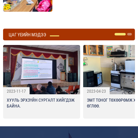
ЦАГ ҮЕИЙН МЭДЭЭ
2023-11-17
2023-04-23
ХУУЛЬ ЭРХЗҮЙН СУРГАЛТ ХИЙГДЭЖ
ЭМТ ТОНОГ ТӨХӨӨРӨМЖ Х
БАЙНА.
ӨГЛӨӨ.