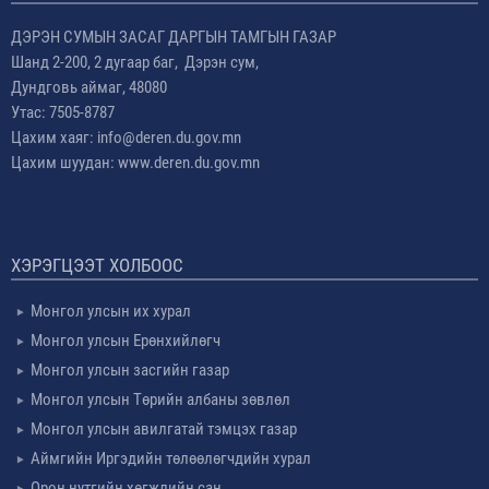
ДЭРЭН СУМЫН ЗАСАГ ДАРГЫН ТАМГЫН ГАЗАР
Шанд 2-200, 2 дугаар баг, Дэрэн сум,
Дундговь аймаг, 48080
Утас: 7505-8787
Цахим хаяг: info@deren.du.gov.mn
Цахим шуудан: www.deren.du.gov.mn
ХЭРЭГЦЭЭТ ХОЛБООС
Монгол улсын их хурал
Монгол улсын Ерөнхийлөгч
Монгол улсын засгийн газар
Монгол улсын Төрийн албаны зөвлөл
Монгол улсын авилгатай тэмцэх газар
Аймгийн Иргэдийн төлөөлөгчдийн хурал
Орон нутгийн хөгжлийн сан