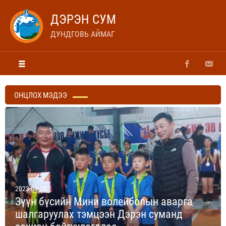
ДЭРЭН СУМ
ДУНДГОВЬ АЙМАГ
ОНЦЛОХ МЭДЭЭ
2023-04-24
Зүүн бүсийн Мини волейболын аварга
шалгаруулах тэмцээн Дэрэн суманд