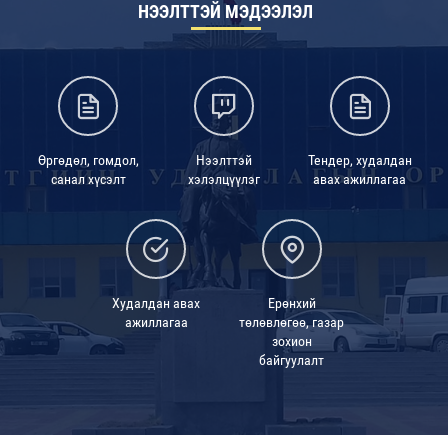
НЭЭЛТТЭЙ МЭДЭЭЛЭЛ
Өргөдөл, гомдол,
Нээлттэй
Тендер, худалдан
санал хүсэлт
хэлэлцүүлэг
авах ажиллагаа
Худалдан авах
Ерөнхий
ажиллагаа
төлөвлөгөө, газар
зохион
байгуулалт