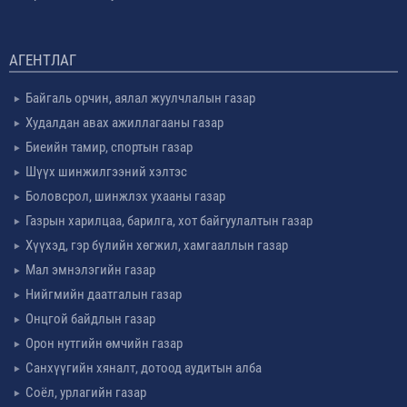
АГЕНТЛАГ
Байгаль орчин, аялал жуулчлалын газар
Худалдан авах ажиллагааны газар
Биеийн тамир, спортын газар
Шүүх шинжилгээний хэлтэс
Боловсрол, шинжлэх ухааны газар
Газрын харилцаа, барилга, хот байгуулалтын газар
Хүүхэд, гэр бүлийн хөгжил, хамгааллын газар
Мал эмнэлэгийн газар
Нийгмийн даатгалын газар
Онцгой байдлын газар
Орон нутгийн өмчийн газар
Санхүүгийн хяналт, дотоод аудитын алба
Соёл, урлагийн газар