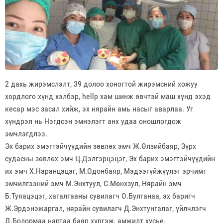
2 дахь жирэмслэлт, 39 долоо хоногтой жирэмсний хожуу
хордлого хүнд хэлбэр, hellp хам шинж өвчтэй маш хүнд эхэд
кесар мэс засал хийж, эх нярайн амь насыг аварлаа. Уг
хүндрэл нь Нэгдсэн эмнэлэгт анх удаа оношлогдож
эмчлэгдлээ.
Эх барих эмэгтэйчүүдийн зөвлөх эмч Ж.Өлзийбаяр, Зүрх
судасны зөвлөх эмч Ц.Дэлгэрцэцэг, Эх барих эмэгтэйчүүдийн
их эмч Х.Наранцэцэг, М.Одонбаяр, Мэдээгүйжүүлэг эрчимт
эмчилгээний эмч М.Энхтуул, С.Мөнхзул, Нярайн эмч
Б.Туяацэцэг, хагалгааны сувилагч О.Булганаа, эх баригч
Ж.Эрдэнэжаргал, нярайн сувилагч Д.Энхтунгалаг, үйлчлэгч
Д.Болормаа нартаа баяр хүргэж, амжилт хүсье.