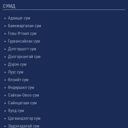
СУМД
Адаацаг сум
Баянжаргалан сум
Говь-Угтаал сум
Гурвансайхан сум
Дэлгэрцогт сум
Дэлгэрхангай сум
Дэрэн сум
Луус сум
Өлзийт сум
Өндөршил сум
Сайхан-Овоо сум
Сайнцагаан сум
Хулд сум
Цагаандэлгэр сум
Эрдэнэдалай сум