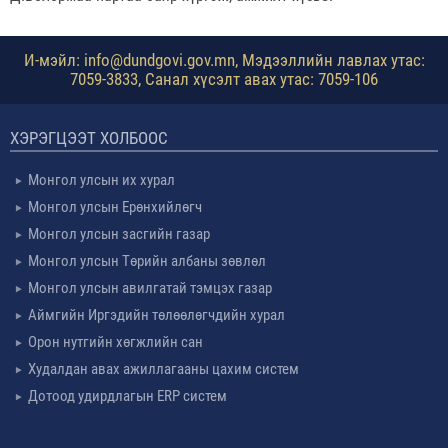
И-мэйл: info@dundgovi.gov.mn, Мэдээллийн лавлах утас:
7059-3833, Санал хүсэлт авах утас: 7059-106
ХЭРЭГЦЭЭТ ХОЛБООС
Монгол улсын их хурал
Монгол улсын Ерөнхийлөгч
Монгол улсын засгийн газар
Монгол улсын Төрийн албаны зөвлөл
Монгол улсын авилгатай тэмцэх газар
Аймгийн Иргэдийн төлөөлөгчдийн хурал
Орон нутгийн хөгжлийн сан
Худалдан авах ажиллагааны цахим систем
Дотоод удирдлагын ERP систем