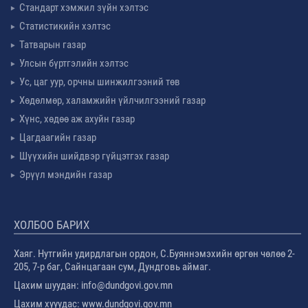
Стандарт хэмжил зүйн хэлтэс
Статистикийн хэлтэс
Татварын газар
Улсын бүртгэлийн хэлтэс
Ус, цаг уур, орчны шинжилгээний төв
Хөдөлмөр, халамжийн үйлчилгээний газар
Хүнс, хөдөө аж ахуйн газар
Цагдаагийн газар
Шүүхийн шийдвэр гүйцэтгэх газар
Эрүүл мэндийн газар
ХОЛБОО БАРИХ
Хаяг. Нутгийн удирдлагын ордон, С.Буяннэмэхийн өргөн чөлөө 2-
205, 7-р баг, Сайнцагаан сум, Дундговь аймаг.
Цахим шуудан: info@dundgovi.gov.mn
Цахим хууудас: www.dundgovi.gov.mn