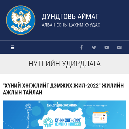
ДУНДГОВЬ АЙМАГ
АЛБАН ЁСНЫ ЦАХИМ ХУУДАС
НУТГИЙН УДИРДЛАГА
"ХҮНИЙ ХӨГЖЛИЙГ ДЭМЖИХ ЖИЛ-2022" ЖИЛИЙН
АЖЛЫН ТАЙЛАН