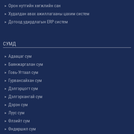
Орон нутгийн хөгжлийн сан
Худалдан авах ажиллагааны цахим систем
Дотоод удирдлагын ERP систем
СУМД
Адаацаг сум
Баянжаргалан сум
Говь-Угтаал сум
Гурвансайхан сум
Дэлгэрцогт сум
Дэлгэрхангай сум
Дэрэн сум
Луус сум
Өлзийт сум
Өндөршил сум