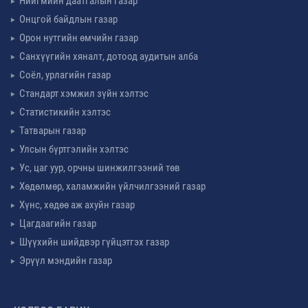
Нийгмийн даатгалын газар
Онцгой байдлын газар
Орон нутгийн өмчийн газар
Санхүүгийн хяналт, дотоод аудитын алба
Соёл, урлагийн газар
Стандарт хэмжил зүйн хэлтэс
Статистикийн хэлтэс
Татварын газар
Улсын бүртгэлийн хэлтэс
Ус, цаг уур, орчны шинжилгээний төв
Хөдөлмөр, халамжийн үйлчилгээний газар
Хүнс, хөдөө аж ахуйн газар
Цагдаагийн газар
Шүүхийн шийдвэр гүйцэтгэх газар
Эрүүл мэндийн газар