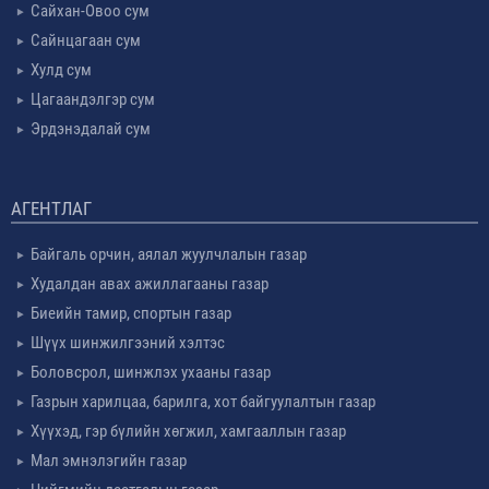
Сайхан-Овоо сум
Сайнцагаан сум
Хулд сум
Цагаандэлгэр сум
Эрдэнэдалай сум
АГЕНТЛАГ
Байгаль орчин, аялал жуулчлалын газар
Худалдан авах ажиллагааны газар
Биеийн тамир, спортын газар
Шүүх шинжилгээний хэлтэс
Боловсрол, шинжлэх ухааны газар
Газрын харилцаа, барилга, хот байгуулалтын газар
Хүүхэд, гэр бүлийн хөгжил, хамгааллын газар
Мал эмнэлэгийн газар