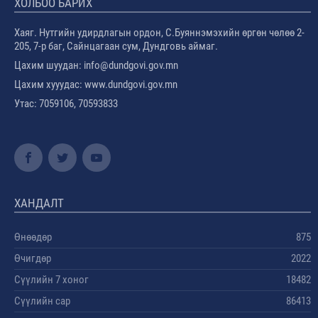
ХОЛБОО БАРИХ
Хаяг. Нутгийн удирдлагын ордон, С.Буяннэмэхийн өргөн чөлөө 2-
205, 7-р баг, Сайнцагаан сум, Дундговь аймаг.
Цахим шуудан: info@dundgovi.gov.mn
Цахим хууудас: www.dundgovi.gov.mn
Утас: 7059106, 70593833
ХАНДАЛТ
Өнөөдөр
875
Өчигдөр
2022
Сүүлийн 7 хоног
18482
Сүүлийн сар
86413