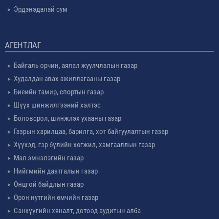
Эрдэнэдалай сум
АГЕНТЛАГ
Байгаль орчин, аялал жуулчлалын газар
Худалдан авах ажиллагааны газар
Биеийн тамир, спортын газар
Шүүх шинжилгээний хэлтэс
Боловсрол, шинжлэх ухааны газар
Газрын харилцаа, барилга, хот байгуулалтын газар
Хүүхэд, гэр бүлийн хөгжил, хамгааллын газар
Мал эмнэлэгийн газар
Нийгмийн даатгалын газар
Онцгой байдлын газар
Орон нутгийн өмчийн газар
Санхүүгийн хяналт, дотоод аудитын алба