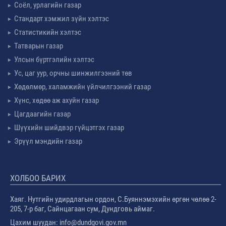
Соёл, урлагийн газар
Стандарт хэмжил зүйн хэлтэс
Статистикийн хэлтэс
Татварын газар
Улсын бүртгэлийн хэлтэс
Ус, цаг уур, орчны шинжилгээний төв
Хөдөлмөр, халамжийн үйлчилгээний газар
Хүнс, хөдөө аж ахуйн газар
Цагдаагийн газар
Шүүхийн шийдвэр гүйцэтгэх газар
Эрүүл мэндийн газар
ХОЛБОО БАРИХ
Хаяг. Нутгийн удирдлагын ордон, С.Буяннэмэхийн өргөн чөлөө 2-
205, 7-р баг, Сайнцагаан сум, Дундговь аймаг.
Цахим шуудан: info@dundgovi.gov.mn