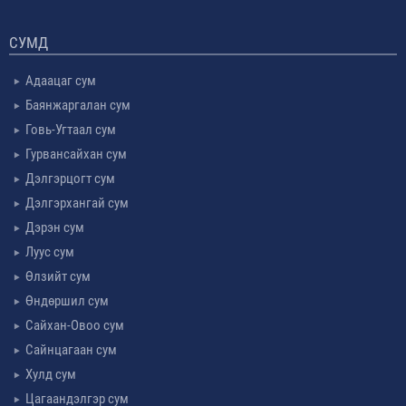
СУМД
Адаацаг сум
Баянжаргалан сум
Говь-Угтаал сум
Гурвансайхан сум
Дэлгэрцогт сум
Дэлгэрхангай сум
Дэрэн сум
Луус сум
Өлзийт сум
Өндөршил сум
Сайхан-Овоо сум
Сайнцагаан сум
Хулд сум
Цагаандэлгэр сум