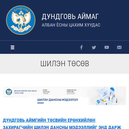
ДУНДГОВЬ АЙМАГ
АЛБАН ЁСНЫ ЦАХИМ ХУУДАС
ШИЛЭН ТӨСӨВ
ДУНДГОВЬ АЙМГИЙН ТӨСВИЙН ЕРӨНХИЙЛӨН
ЗАХИРАГЧИЙН ШИЛЭН ДАНСНЫ МЭДЭЭЛЛИЙГ ЭНД ДАРЖ