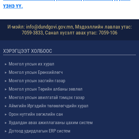
ҮЗНЭ ҮҮ.
И-мэйл: info@dundgovi.gov.mn, Мэдээллийн лавлах утас:
7059-3833, Санал хүсэлт авах утас: 7059-106
ХЭРЭГЦЭЭТ ХОЛБООС
Монгол улсын их хурал
Монгол улсын Ерөнхийлөгч
Монгол улсын засгийн газар
Монгол улсын Төрийн албаны зөвлөл
Монгол улсын авилгатай тэмцэх газар
Аймгийн Иргэдийн төлөөлөгчдийн хурал
Орон нутгийн хөгжлийн сан
Худалдан авах ажиллагааны цахим систем
Дотоод удирдлагын ERP систем