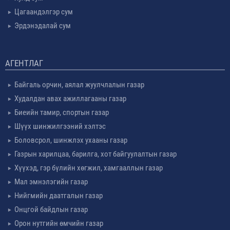
Цагаандэлгэр сум
Эрдэнэдалай сум
АГЕНТЛАГ
Байгаль орчин, аялал жуулчлалын газар
Худалдан авах ажиллагааны газар
Биеийн тамир, спортын газар
Шүүх шинжилгээний хэлтэс
Боловсрол, шинжлэх ухааны газар
Газрын харилцаа, барилга, хот байгуулалтын газар
Хүүхэд, гэр бүлийн хөгжил, хамгааллын газар
Мал эмнэлэгийн газар
Нийгмийн даатгалын газар
Онцгой байдлын газар
Орон нутгийн өмчийн газар