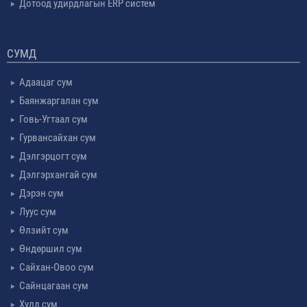
Дотоод удирдлагын ERP систем
СУМД
Адаацаг сум
Баянжаргалан сум
Говь-Угтаал сум
Гурвансайхан сум
Дэлгэрцогт сум
Дэлгэрхангай сум
Дэрэн сум
Луус сум
Өлзийт сум
Өндөршил сум
Сайхан-Овоо сум
Сайнцагаан сум
Хулд сум