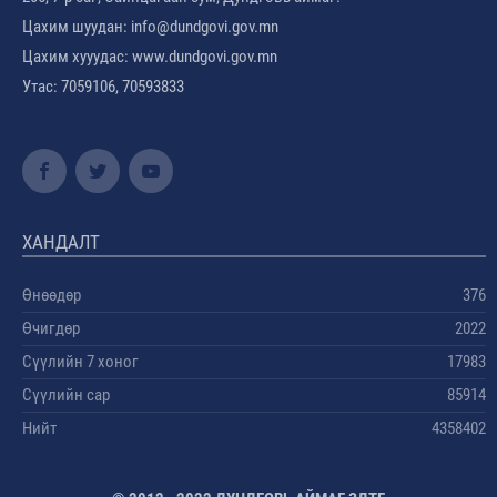
Цахим шуудан: info@dundgovi.gov.mn
Цахим хууудас: www.dundgovi.gov.mn
Утас: 7059106, 70593833
ХАНДАЛТ
Өнөөдөр
376
Өчигдөр
2022
Сүүлийн 7 хоног
17983
Сүүлийн сар
85914
Нийт
4358402