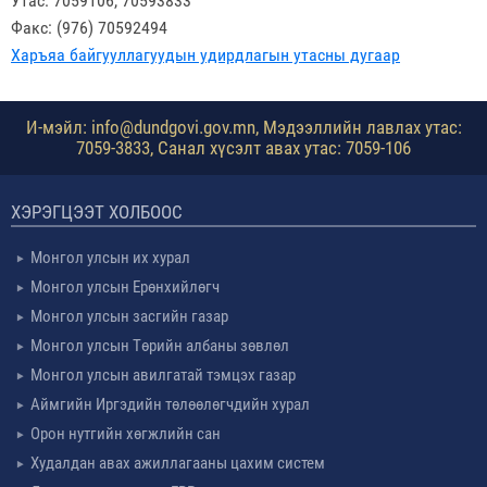
Утас: 7059106, 70593833
Факс: (976) 70592494
Харъяа байгууллагуудын удирдлагын утасны дугаар
И-мэйл: info@dundgovi.gov.mn, Мэдээллийн лавлах утас:
7059-3833, Санал хүсэлт авах утас: 7059-106
ХЭРЭГЦЭЭТ ХОЛБООС
Монгол улсын их хурал
Монгол улсын Ерөнхийлөгч
Монгол улсын засгийн газар
Монгол улсын Төрийн албаны зөвлөл
Монгол улсын авилгатай тэмцэх газар
Аймгийн Иргэдийн төлөөлөгчдийн хурал
Орон нутгийн хөгжлийн сан
Худалдан авах ажиллагааны цахим систем