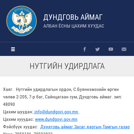
ДУНДГОВЬ АЙМАГ
АЛБАН ЁСНЫ ЦАХИМ ХУУДАС
НУТГИЙН УДИРДЛАГА
Хаяг. Нутгийн удирдлагын ордон, С.Буяннэмэхийн өргөн
чөлөө 2-205, 7-р баг, Сайнцагаан сум, Дундговь аймаг. зип:
48090
Цахим шуудан:
info@dundgovi.gov.mn
Цахим хууудас:
www.dundgovi.gov.mn
Фэйсбүүк хуудас:
Дундговь аймаг Засаг даргын Тамгын газар