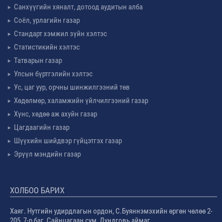
Санхүүгийн хяналт, дотоод аудитын алба
Соёл, урлагийн газар
Стандарт хэмжил зүйн хэлтэс
Статистикийн хэлтэс
Татварын газар
Улсын бүртгэлийн хэлтэс
Ус, цаг уур, орчны шинжилгээний төв
Хөдөлмөр, халамжийн үйлчилгээний газар
Хүнс, хөдөө аж ахуйн газар
Цагдаагийн газар
Шүүхийн шийдвэр гүйцэтгэх газар
Эрүүл мэндийн газар
ХОЛБОО БАРИХ
Хаяг. Нутгийн удирдлагын ордон, С.Буяннэмэхийн өргөн чөлөө 2-
205, 7-р баг, Сайнцагаан сум, Дундговь аймаг.