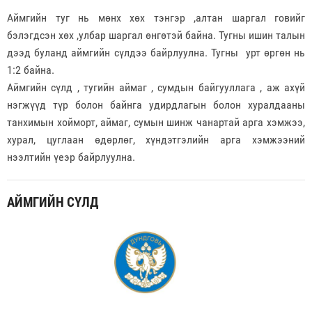
Аймгийн туг нь мөнх хөх тэнгэр ,алтан шаргал говийг
бэлэгдсэн хөх ,улбар шаргал өнгөтэй байна. Тугны ишин талын
дээд буланд аймгийн сүлдээ байрлуулна. Тугны урт өргөн нь
1:2 байна.
Аймгийн сүлд , тугийн аймаг , сумдын байгууллага , аж ахүй
нэгжүүд түр болон байнга удирдлагын болон хуралдааны
танхимын хойморт, аймаг, сумын шинж чанартай арга хэмжээ,
хурал, цуглаан өдөрлөг, хүндэтгэлийн арга хэмжээний
нээлтийн үеэр байрлуулна.
АЙМГИЙН СҮЛД