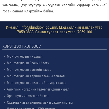
хамгаалж, дуу хууруур жигүүрлэн хөлгийн хурдаар хөгжинө’’
гэсэн санааг илэрхийлж байна.
И-мэйл: info@dundgovi.gov.mn, Мэдээллийн лавлах утас:
7059-3833, Санал хүсэлт авах утас: 7059-106
ХЭРЭГЦЭЭТ ХОЛБООС
Монгол улсын их хурал
Монгол улсын Ерөнхийлөгч
Монгол улсын засгийн газар
Монгол улсын Төрийн албаны зөвлөл
Монгол улсын авилгатай тэмцэх газар
Аймгийн Иргэдийн төлөөлөгчдийн хурал
Орон нутгийн хөгжлийн сан
Худалдан авах ажиллагааны цахим систем