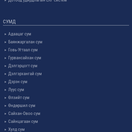
Дотоод удирдлагын ERP систем
СУМД
Адаацаг сум
Баянжаргалан сум
Говь-Угтаал сум
Гурвансайхан сум
Дэлгэрцогт сум
Дэлгэрхангай сум
Дэрэн сум
Луус сум
Өлзийт сум
Өндөршил сум
Сайхан-Овоо сум
Сайнцагаан сум
Хулд сум