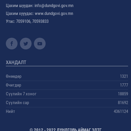
Цахим шуудан: info@dundgovi.gov.mn
Цахим хууудас: www.dundgovi.gov.mn
Утас: 7059106, 70593833
ХАНДАЛТ
Өнөөдөр
1321
Өчигдөр
1777
Сүүлийн 7 хоног
18859
Сүүлийн сар
81692
Нийт
4361124
© 2012 - 2022 ДУНДГОВЬ АЙМАГ ЗДТГ