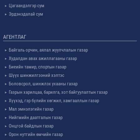
Цагаандэлгэр сум
Эрдэнэдалай сум
АГЕНТЛАГ
Байгаль орчин, аялал жуулчлалын газар
Худалдан авах ажиллагааны газар
Биеийн тамир, спортын газар
Шүүх шинжилгээний хэлтэс
Боловсрол, шинжлэх ухааны газар
Газрын харилцаа, барилга, хот байгуулалтын газар
Хүүхэд, гэр бүлийн хөгжил, хамгааллын газар
Мал эмнэлэгийн газар
Нийгмийн даатгалын газар
Онцгой байдлын газар
Орон нутгийн өмчийн газар