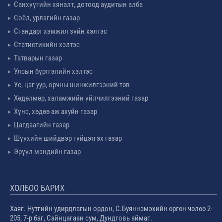
Санхүүгийн хяналт, дотоод аудитын алба
Соёл, урлагийн газар
Стандарт хэмжил зүйн хэлтэс
Статистикийн хэлтэс
Татварын газар
Улсын бүртгэлийн хэлтэс
Ус, цаг уур, орчны шинжилгээний төв
Хөдөлмөр, халамжийн үйлчилгээний газар
Хүнс, хөдөө аж ахуйн газар
Цагдаагийн газар
Шүүхийн шийдвэр гүйцэтгэх газар
Эрүүл мэндийн газар
ХОЛБОО БАРИХ
Хаяг. Нутгийн удирдлагын ордон, С.Буяннэмэхийн өргөн чөлөө 2-
205, 7-р баг, Сайнцагаан сум, Дундговь аймаг.