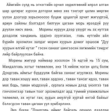
Аймгийн сүлд нь эгнэгтийн орчил хөдөлгөөний илрэл алтан
шар цагираг хүрээн доторхи мөнх хөх тэнгэрт цалин мөргөн
үүлэн дээгүүр зорьсноосоо буцаж цуцахгүй эрчит жигүүртэй,
ариун сайхны бэлгэдэл билгүүн цагаан морь ирээдүй рүү
дүүлэн нисч явна. Морины нуруун дээр үзүүрт нь эх нутгаа
дээдэлж чандмань эрдэнэ суулгасан, говь нутгийн айл
бүрийн эрхэмлэн залдаг морин хуурын домог оршоож ‘’Дуу
хуурын өлгий нутаг ’’ гэсэн санааг шингээсэн хөгжмийн тэмдэг
лийр байрлуулсан байна.
Морины жигүүр наймаар хосолсон 16 өдтэй нь 15 сум,
Мандалговь хотыг төлөөлсөн, энэ 16 нийлж нэгэн цогц болж
Дундговь аймгыг бүрдүүлж байгаа санааг агуулжээ. Морины
дор таван хошуу мал, таван эрдэнэ , таван тансаг идээ, таван
мах бодь, таван мэдрэхүй , сурлага номын дээд үнэлгээ тав
гэнчлэнгээр тавын тоог эрхэмлэдэг ард түмний уламжлалын
төлөөлөл, эх нутаг ган, зудын аюулгүй хуртай өнтэй байхыг
бэлэгдсэн таван цагаан үүл зүмбэрлэнэ.
Энэ бүхэн ‘’Дундговь аймаг байгаль орчноо дээдлэн