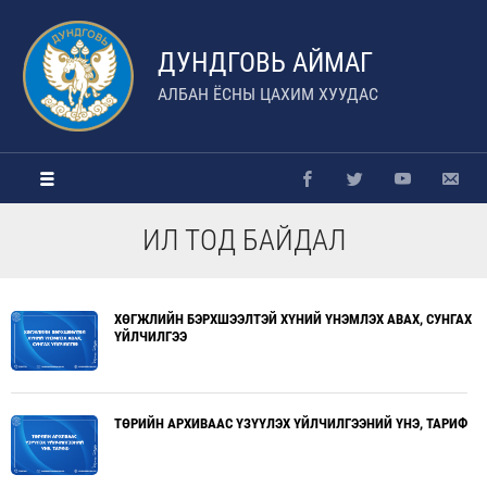
ДУНДГОВЬ АЙМАГ
АЛБАН ЁСНЫ ЦАХИМ ХУУДАС
ИЛ ТОД БАЙДАЛ
ХӨГЖЛИЙН БЭРХШЭЭЛТЭЙ ХҮНИЙ ҮНЭМЛЭХ АВАХ, СУНГАХ
ҮЙЛЧИЛГЭЭ
ТӨРИЙН АРХИВААС ҮЗҮҮЛЭХ ҮЙЛЧИЛГЭЭНИЙ ҮНЭ, ТАРИФ