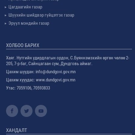
Цагдаагийн газар
Шүүхийн шийдвэр гүйцэтгэх газар
Эрүүл мэндийн газар
ХОЛБОО БАРИХ
Хаяг. Нутгийн удирдлагын ордон, С.Буяннэмэхийн өргөн чөлөө 2-
205, 7-р баг, Сайнцагаан сум, Дундговь аймаг.
Цахим шуудан: info@dundgovi.gov.mn
Цахим хууудас: www.dundgovi.gov.mn
Утас: 7059106, 70593833
ХАНДАЛТ