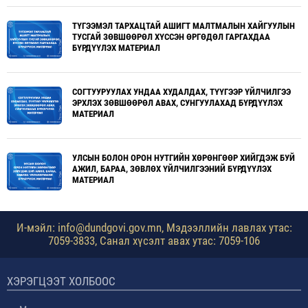
ТҮГЭЭМЭЛ ТАРХАЦТАЙ АШИГТ МАЛТМАЛЫН ХАЙГУУЛЫН
ТУСГАЙ ЗӨВШӨӨРӨЛ ХҮССЭН ӨРГӨДӨЛ ГАРГАХДАА
БҮРДҮҮЛЭХ МАТЕРИАЛ
СОГТУУРУУЛАХ УНДАА ХУДАЛДАХ, ТҮҮГЭЭР ҮЙЛЧИЛГЭЭ
ЭРХЛЭХ ЗӨВШӨӨРӨЛ АВАХ, СУНГУУЛАХАД БҮРДҮҮЛЭХ
МАТЕРИАЛ
УЛСЫН БОЛОН ОРОН НУТГИЙН ХӨРӨНГӨӨР ХИЙГДЭЖ БУЙ
АЖИЛ, БАРАА, ЗӨВЛӨХ ҮЙЛЧИЛГЭЭНИЙ БҮРДҮҮЛЭХ
МАТЕРИАЛ
И-мэйл: info@dundgovi.gov.mn, Мэдээллийн лавлах утас:
7059-3833, Санал хүсэлт авах утас: 7059-106
ХЭРЭГЦЭЭТ ХОЛБООС