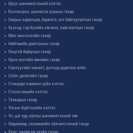
Шүүх шинжилгээний хэлтэс
Боловсрол, шинжлэх ухааны газар
Газрын харилцаа, барилга, хот байгуулалтын газар
Хүүхэд, гэр бүлийн хөгжил, хамгааллын газар
Мал эмнэлэгийн газар
Нийгмийн даатгалын газар
Онцгой байдлын газар
Орон нутгийн өмчийн газар
Санхүүгийн хяналт, дотоод аудитын алба
Соёл, урлагийн газар
Стандарт хэмжил зүйн хэлтэс
Статистикийн хэлтэс
Татварын газар
Улсын бүртгэлийн хэлтэс
Ус, цаг уур, орчны шинжилгээний төв
Хөдөлмөр, халамжийн үйлчилгээний газар
Хүнс, хөдөө аж ахуйн газар