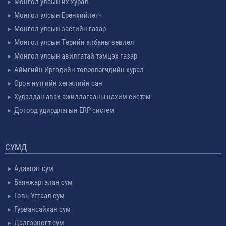
Монгол улсын их хурал
Монгол улсын Ерөнхийлөгч
Монгол улсын засгийн газар
Монгол улсын Төрийн албаны зөвлөл
Монгол улсын авилгатай тэмцэх газар
Аймгийн Иргэдийн төлөөлөгчдийн хурал
Орон нутгийн хөгжлийн сан
Худалдан авах ажиллагааны цахим систем
Дотоод удирдлагын ERP систем
СУМД
Адаацаг сум
Баянжаргалан сум
Говь-Угтаал сум
Гурвансайхан сум
Дэлгэрцогт сум