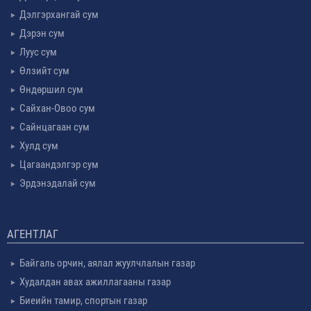
Дэлгэрхангай сум
Дэрэн сум
Луус сум
Өлзийт сум
Өндөршил сум
Сайхан-Овоо сум
Сайнцагаан сум
Хулд сум
Цагаандэлгэр сум
Эрдэнэдалай сум
АГЕНТЛАГ
Байгаль орчин, аялал жуулчлалын газар
Худалдан авах ажиллагааны газар
Биеийн тамир, спортын газар