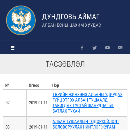
ДУНДГОВЬ АЙМАГ
АЛБАН ЁСНЫ ЦАХИМ ХУУДАС
ТАСЗӨВЛӨЛ
№
Огноо
Нэр
ТӨРИЙН ЖИНХЭНЭ АЛБАНЫ УДИРДАХ,
ГҮЙЦЭТГЭХ АЛБАН ТУШААЛД
02
2019-01-11
ТАВИГДАХ ТУСГАЙ ШААРДЛАГЫГ
БАТЛАХ ТУХАЙ
АЛБАН ТУШААЛЫН ТОДОРХОЙЛОЛТ
03
2019-01-11
БОЛОВСРУУЛАХ НИЙТЛЭГ ЖУРАМ