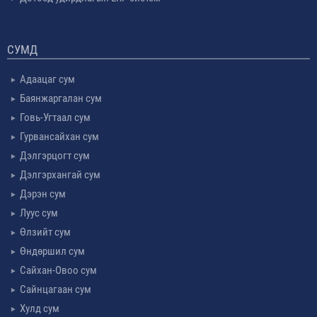
СУМД
Адаацаг сум
Баянжаргалан сум
Говь-Угтаал сум
Гурвансайхан сум
Дэлгэрцогт сум
Дэлгэрхангай сум
Дэрэн сум
Луус сум
Өлзийт сум
Өндөршил сум
Сайхан-Овоо сум
Сайнцагаан сум
Хулд сум