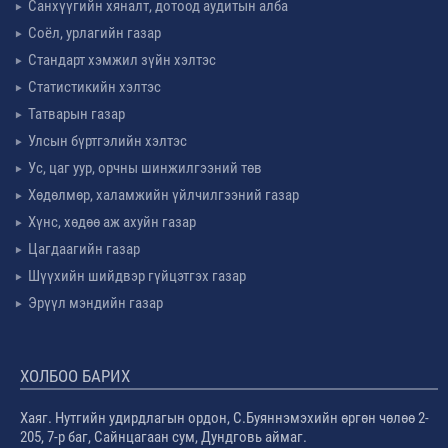
Санхүүгийн хяналт, дотоод аудитын алба
Соёл, урлагийн газар
Стандарт хэмжил зүйн хэлтэс
Статистикийн хэлтэс
Татварын газар
Улсын бүртгэлийн хэлтэс
Ус, цаг уур, орчны шинжилгээний төв
Хөдөлмөр, халамжийн үйлчилгээний газар
Хүнс, хөдөө аж ахуйн газар
Цагдаагийн газар
Шүүхийн шийдвэр гүйцэтгэх газар
Эрүүл мэндийн газар
ХОЛБОО БАРИХ
Хаяг. Нутгийн удирдлагын ордон, С.Буяннэмэхийн өргөн чөлөө 2-
205, 7-р баг, Сайнцагаан сум, Дундговь аймаг.