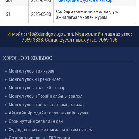
304
2024-07-03
тангаргийн хуудасны загвар
Салбар зөвлөлийн ажиллах, үйл
51
2025-05-30
ажиллагааг үнэлэх журам
И-мэйл: info@dundgovi.gov.mn, Мэдээллийн лавлах утас:
7059-3833, Санал хүсэлт авах утас: 7059-106
ХЭРЭГЦЭЭТ ХОЛБООС
Монгол улсын их хурал
Монгол улсын Ерөнхийлөгч
Монгол улсын засгийн газар
Монгол улсын Төрийн албаны зөвлөл
Монгол улсын авилгатай тэмцэх газар
Аймгийн Иргэдийн төлөөлөгчдийн хурал
Орон нутгийн хөгжлийн сан
Худалдан авах ажиллагааны цахим систем
Дотоод удирдлагын ERP систем