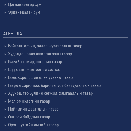
Цагаандэлгэр сум
Эрдэнэдалай сум
АГЕНТЛАГ
Байгаль орчин, аялал жуулчлалын газар
Худалдан авах ажиллагааны газар
Биеийн тамир, спортын газар
Шүүх шинжилгээний хэлтэс
Боловсрол, шинжлэх ухааны газар
Газрын харилцаа, барилга, хот байгуулалтын газар
Хүүхэд, гэр бүлийн хөгжил, хамгааллын газар
Мал эмнэлэгийн газар
Нийгмийн даатгалын газар
Онцгой байдлын газар
Орон нутгийн өмчийн газар