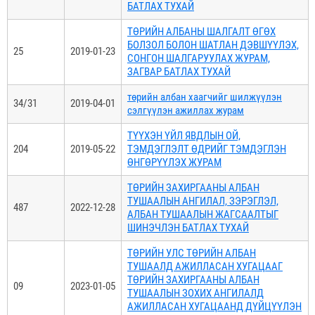
БАТЛАХ ТУХАЙ
ТӨРИЙН АЛБАНЫ ШАЛГАЛТ ӨГӨХ
БОЛЗОЛ БОЛОН ШАТЛАН ДЭВШҮҮЛЭХ,
25
2019-01-23
СОНГОН ШАЛГАРУУЛАХ ЖУРАМ,
ЗАГВАР БАТЛАХ ТУХАЙ
төрийн албан хаагчийг шилжүүлэн
34/31
2019-04-01
сэлгүүлэн ажиллах журам
ТҮҮХЭН ҮЙЛ ЯВДЛЫН ОЙ,
204
2019-05-22
ТЭМДЭГЛЭЛТ ӨДРИЙГ ТЭМДЭГЛЭН
ӨНГӨРҮҮЛЭХ ЖУРАМ
ТӨРИЙН ЗАХИРГААНЫ АЛБАН
ТУШААЛЫН АНГИЛАЛ, ЗЭРЭГЛЭЛ,
487
2022-12-28
АЛБАН ТУШААЛЫН ЖАГСААЛТЫГ
ШИНЭЧЛЭН БАТЛАХ ТУХАЙ
ТӨРИЙН УЛС ТӨРИЙН АЛБАН
ТУШААЛД АЖИЛЛАСАН ХУГАЦААГ
ТӨРИЙН ЗАХИРГААНЫ АЛБАН
09
2023-01-05
ТУШААЛЫН ЗОХИХ АНГИЛАЛД
АЖИЛЛАСАН ХУГАЦААНД ДҮЙЦҮҮЛЭН