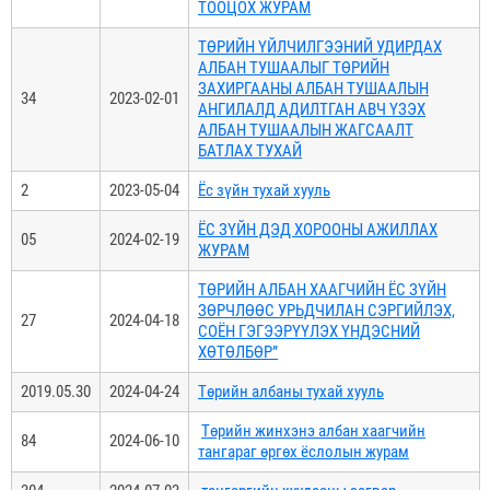
ТООЦОХ ЖУРАМ
ТӨРИЙН ҮЙЛЧИЛГЭЭНИЙ УДИРДАХ
АЛБАН ТУШААЛЫГ ТӨРИЙН
ЗАХИРГААНЫ АЛБАН ТУШААЛЫН
34
2023-02-01
АНГИЛАЛД АДИЛТГАН АВЧ ҮЗЭХ
АЛБАН ТУШААЛЫН ЖАГСААЛТ
БАТЛАХ ТУХАЙ
2
2023-05-04
Ёс зүйн тухай хууль
ЁС ЗҮЙН ДЭД ХОРООНЫ АЖИЛЛАХ
05
2024-02-19
ЖУРАМ
ТӨРИЙН АЛБАН ХААГЧИЙН ЁС ЗҮЙН
ЗӨРЧЛӨӨС УРЬДЧИЛАН СЭРГИЙЛЭХ,
27
2024-04-18
СОЁН ГЭГЭЭРҮҮЛЭХ ҮНДЭСНИЙ
ХӨТӨЛБӨР”
2019.05.30
2024-04-24
Төрийн албаны тухай хууль
Төрийн жинхэнэ албан хаагчийн
84
2024-06-10
тангараг өргөх ёслолын журам