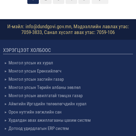
И-мэйл: info@dundgovi.gov.mn, Мэдээллийн лавлах утас:
7059-3833, Санал хүсэлт авах утас: 7059-106
ХЭРЭГЦЭЭТ ХОЛБООС
Монгол улсын их хурал
Монгол улсын Ерөнхийлөгч
Монгол улсын засгийн газар
Монгол улсын Төрийн албаны зөвлөл
Монгол улсын авилгатай тэмцэх газар
Аймгийн Иргэдийн төлөөлөгчдийн хурал
Орон нутгийн хөгжлийн сан
Худалдан авах ажиллагааны цахим систем
Дотоод удирдлагын ERP систем