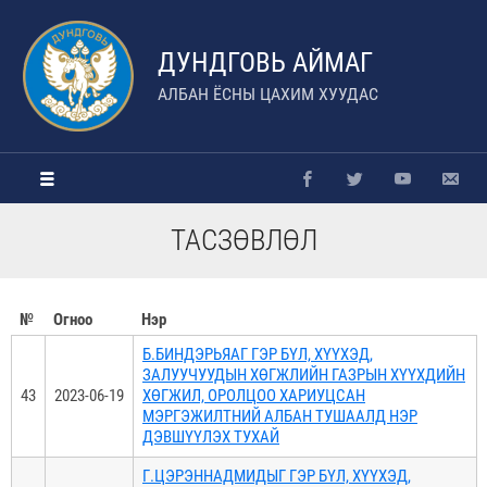
ДУНДГОВЬ АЙМАГ
АЛБАН ЁСНЫ ЦАХИМ ХУУДАС
ТАСЗӨВЛӨЛ
№
Огноо
Нэр
Б.БИНДЭРЬЯАГ ГЭР БҮЛ, ХҮҮХЭД,
ЗАЛУУЧУУДЫН ХӨГЖЛИЙН ГАЗРЫН ХҮҮХДИЙН
43
2023-06-19
ХӨГЖИЛ, ОРОЛЦОО ХАРИУЦСАН
МЭРГЭЖИЛТНИЙ АЛБАН ТУШААЛД НЭР
ДЭВШҮҮЛЭХ ТУХАЙ
Г.ЦЭРЭННАДМИДЫГ ГЭР БҮЛ, ХҮҮХЭД,