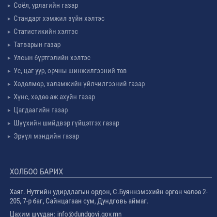
Соёл, урлагийн газар
Стандарт хэмжил зүйн хэлтэс
Статистикийн хэлтэс
Татварын газар
Улсын бүртгэлийн хэлтэс
Ус, цаг уур, орчны шинжилгээний төв
Хөдөлмөр, халамжийн үйлчилгээний газар
Хүнс, хөдөө аж ахуйн газар
Цагдаагийн газар
Шүүхийн шийдвэр гүйцэтгэх газар
Эрүүл мэндийн газар
ХОЛБОО БАРИХ
Хаяг. Нутгийн удирдлагын ордон, С.Буяннэмэхийн өргөн чөлөө 2-
205, 7-р баг, Сайнцагаан сум, Дундговь аймаг.
Цахим шуудан: info@dundgovi.gov.mn