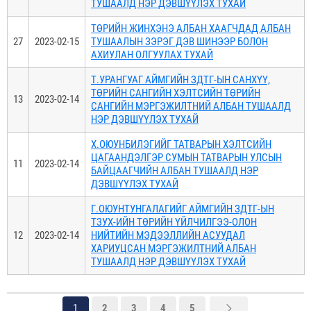
ТУШААЛД НЭР ДЭВШҮҮЛЭХ ТУХАЙ
ТӨРИЙН ЖИНХЭНЭ АЛБАН ХААГЧДАД АЛБАН
27
2023-02-15
ТУШААЛЫН ЗЭРЭГ ДЭВ ШИНЭЭР БОЛОН
АХИУЛАН ОЛГУУЛАХ ТУХАЙ
Т.УРАНГУАГ АЙМГИЙН ЗДТГ-ЫН САНХҮҮ,
ТӨРИЙН САНГИЙН ХЭЛТСИЙН ТӨРИЙН
13
2023-02-14
САНГИЙН МЭРГЭЖИЛТНИЙ АЛБАН ТУШААЛД
НЭР ДЭВШҮҮЛЭХ ТУХАЙ
Х.ОЮУНБИЛЭГИЙГ ТАТВАРЫН ХЭЛТСИЙН
ЦАГААНДЭЛГЭР СУМЫН ТАТВАРЫН УЛСЫН
11
2023-02-14
БАЙЦААГЧИЙН АЛБАН ТУШААЛД НЭР
ДЭВШҮҮЛЭХ ТУХАЙ
Г.ОЮУНТУНГАЛАГИЙГ АЙМГИЙН ЗДТГ-ЫН
ТЗУХ-ИЙН ТӨРИЙН ҮЙЛЧИЛГЭЭ-ОЛОН
12
2023-02-14
НИЙТИЙН МЭДЭЭЛЛИЙН АСУУДАЛ
ХАРИУЦСАН МЭРГЭЖИЛТНИЙ АЛБАН
ТУШААЛД НЭР ДЭВШҮҮЛЭХ ТУХАЙ
1
2
3
4
5