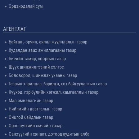
Эрдэнэдалай сум
АГЕНТЛАГ
Байгаль орчин, аялал жуулчлалын газар
Худалдан авах ажиллагааны газар
Биеийн тамир, спортын газар
Шүүх шинжилгээний хэлтэс
Боловсрол, шинжлэх ухааны газар
Газрын харилцаа, барилга, хот байгуулалтын газар
Хүүхэд, гэр бүлийн хөгжил, хамгааллын газар
Мал эмнэлэгийн газар
Нийгмийн даатгалын газар
Онцгой байдлын газар
Орон нутгийн өмчийн газар
Санхүүгийн хяналт, дотоод аудитын алба