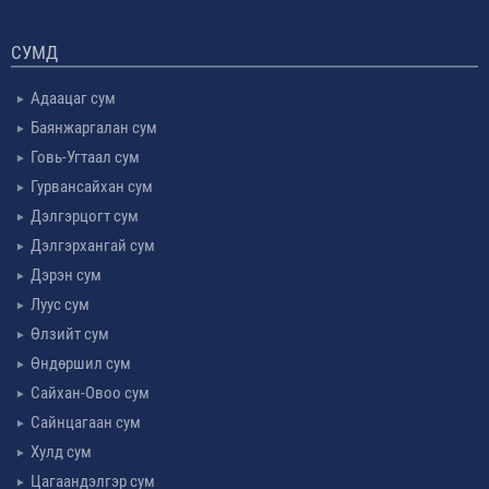
СУМД
Адаацаг сум
Баянжаргалан сум
Говь-Угтаал сум
Гурвансайхан сум
Дэлгэрцогт сум
Дэлгэрхангай сум
Дэрэн сум
Луус сум
Өлзийт сум
Өндөршил сум
Сайхан-Овоо сум
Сайнцагаан сум
Хулд сум
Цагаандэлгэр сум