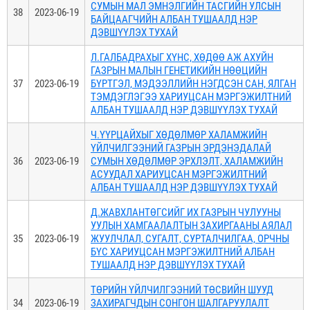
СУМЫН МАЛ ЭМНЭЛГИЙН ТАСГИЙН УЛСЫН
38
2023-06-19
БАЙЦААГЧИЙН АЛБАН ТУШААЛД НЭР
ДЭВШҮҮЛЭХ ТУХАЙ
Л.ГАЛБАДРАХЫГ ХҮНС, ХӨДӨӨ АЖ АХУЙН
ГАЗРЫН МАЛЫН ГЕНЕТИКИЙН НӨӨЦИЙН
37
2023-06-19
БҮРТГЭЛ, МЭДЭЭЛЛИЙН НЭГДСЭН САН, ЯЛГАН
ТЭМДЭГЛЭГЭЭ ХАРИУЦСАН МЭРГЭЖИЛТНИЙ
АЛБАН ТУШААЛД НЭР ДЭВШҮҮЛЭХ ТУХАЙ
Ч.ҮҮРЦАЙХЫГ ХӨДӨЛМӨР ХАЛАМЖИЙН
ҮЙЛЧИЛГЭЭНИЙ ГАЗРЫН ЭРДЭНЭДАЛАЙ
36
2023-06-19
СУМЫН ХӨДӨЛМӨР ЭРХЛЭЛТ, ХАЛАМЖИЙН
АСУУДАЛ ХАРИУЦСАН МЭРГЭЖИЛТНИЙ
АЛБАН ТУШААЛД НЭР ДЭВШҮҮЛЭХ ТУХАЙ
Д.ЖАВХЛАНТӨГСИЙГ ИХ ГАЗРЫН ЧУЛУУНЫ
УУЛЫН ХАМГААЛАЛТЫН ЗАХИРГААНЫ АЯЛАЛ
35
2023-06-19
ЖУУЛЧЛАЛ, СУГАЛТ, СУРТАЛЧИЛГАА, ОРЧНЫ
БҮС ХАРИУЦСАН МЭРГЭЖИЛТНИЙ АЛБАН
ТУШААЛД НЭР ДЭВШҮҮЛЭХ ТУХАЙ
ТӨРИЙН ҮЙЛЧИЛГЭЭНИЙ ТӨСВИЙН ШУУД
34
2023-06-19
ЗАХИРАГЧДЫН СОНГОН ШАЛГАРУУЛАЛТ