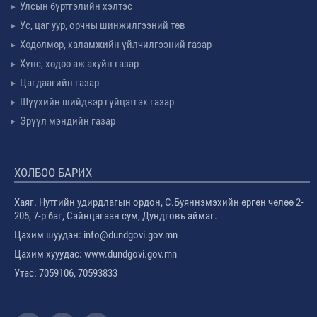
Улсын бүртгэлийн хэлтэс
Ус, цаг уур, орчны шинжилгээний төв
Хөдөлмөр, халамжийн үйлчилгээний газар
Хүнс, хөдөө аж ахуйн газар
Цагдаагийн газар
Шүүхийн шийдвэр гүйцэтгэх газар
Эрүүл мэндийн газар
ХОЛБОО БАРИХ
Хаяг. Нутгийн удирдлагын ордон, С.Буяннэмэхийн өргөн чөлөө 2-
205, 7-р баг, Сайнцагаан сум, Дундговь аймаг.
Цахим шуудан: info@dundgovi.gov.mn
Цахим хууудас: www.dundgovi.gov.mn
Утас: 7059106, 70593833