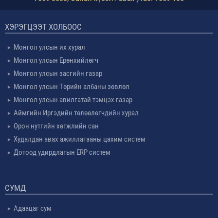
ХЭРЭГЦЭЭТ ХОЛБООС
Монгол улсын их хурал
Монгол улсын Ерөнхийлөгч
Монгол улсын засгийн газар
Монгол улсын Төрийн албаны зөвлөл
Монгол улсын авилгатай тэмцэх газар
Аймгийн Иргэдийн төлөөлөгчдийн хурал
Орон нутгийн хөгжлийн сан
Худалдан авах ажиллагааны цахим систем
Дотоод удирдлагын ERP систем
СУМД
Адаацаг сум