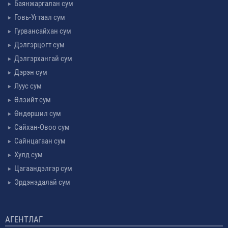
Баянжаргалан сум
Говь-Угтаал сум
Гурвансайхан сум
Дэлгэрцогт сум
Дэлгэрхангай сум
Дэрэн сум
Луус сум
Өлзийт сум
Өндөршил сум
Сайхан-Овоо сум
Сайнцагаан сум
Хулд сум
Цагаандэлгэр сум
Эрдэнэдалай сум
АГЕНТЛАГ