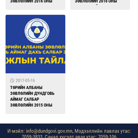
ЗӨВЛӨЛИЙН 2016 ОНЫ
ЗӨВЛӨЛИЙН 2016 ОНЫ
ХУРАЛДААНЫ
АЖЛЫН ТАЙЛАН
ШИЙДВЭРИЙН ХЭРЭГЖИЛТ
2017-05-16
ТӨРИЙН АЛБАНЫ
ЗӨВЛӨЛИЙН ДУНДГОВЬ
АЙМАГ САЛБАР
ЗӨВЛӨЛИЙН 2015 ОНЫ
ХУРАЛДААНЫ
ШИЙДВЭРИЙН БИЕЛЭЛТ
И-мэйл: info@dundgovi.gov.mn, Мэдээллийн лавлах утас:
7059-3833, Санал хүсэлт авах утас: 7059-106