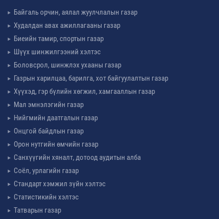
Байгаль орчин, аялал жуулчлалын газар
Худалдан авах ажиллагааны газар
Биеийн тамир, спортын газар
Шүүх шинжилгээний хэлтэс
Боловсрол, шинжлэх ухааны газар
Газрын харилцаа, барилга, хот байгуулалтын газар
Хүүхэд, гэр бүлийн хөгжил, хамгааллын газар
Мал эмнэлэгийн газар
Нийгмийн даатгалын газар
Онцгой байдлын газар
Орон нутгийн өмчийн газар
Санхүүгийн хяналт, дотоод аудитын алба
Соёл, урлагийн газар
Стандарт хэмжил зүйн хэлтэс
Статистикийн хэлтэс
Татварын газар