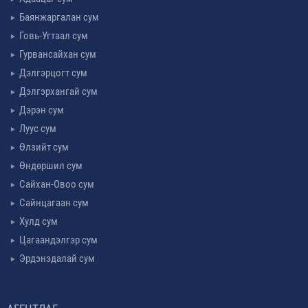
Баянжаргалан сум
Говь-Угтаал сум
Гурвансайхан сум
Дэлгэрцогт сум
Дэлгэрхангай сум
Дэрэн сум
Луус сум
Өлзийт сум
Өндөршил сум
Сайхан-Овоо сум
Сайнцагаан сум
Хулд сум
Цагаандэлгэр сум
Эрдэнэдалай сум