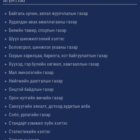
АГЕНТЛАГ
Байгаль орчин, аялал жуулчлалын газар
Худалдан авах ажиллагааны газар
Биеийн тамир, спортын газар
Шүүх шинжилгээний хэлтэс
Боловсрол, шинжлэх ухааны газар
Газрын харилцаа, барилга, хот байгуулалтын газар
Хүүхэд, гэр бүлийн хөгжил, хамгааллын газар
Мал эмнэлэгийн газар
Нийгмийн даатгалын газар
Онцгой байдлын газар
Орон нутгийн өмчийн газар
Санхүүгийн хяналт, дотоод аудитын алба
Соёл, урлагийн газар
Стандарт хэмжил зүйн хэлтэс
Статистикийн хэлтэс