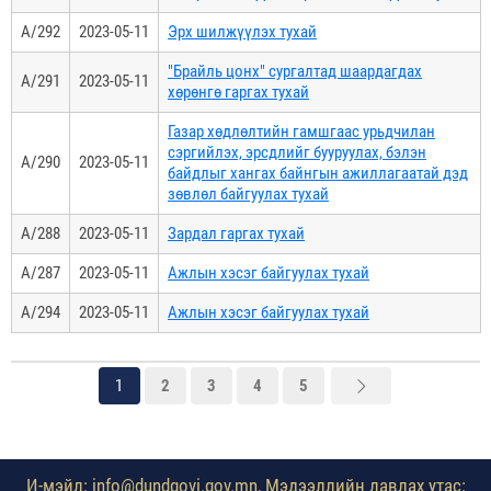
А/292
2023-05-11
Эрх шилжүүлэх тухай
"Брайль цонх" сургалтад шаардагдах
А/291
2023-05-11
хөрөнгө гаргах тухай
Газар хөдлөлтийн гамшгаас урьдчилан
сэргийлэх, эрсдлийг бууруулах, бэлэн
А/290
2023-05-11
байдлыг хангах байнгын ажиллагаатай дэд
зөвлөл байгуулах тухай
А/288
2023-05-11
Зардал гаргах тухай
А/287
2023-05-11
Ажлын хэсэг байгуулах тухай
А/294
2023-05-11
Ажлын хэсэг байгуулах тухай
1
2
3
4
5
И-мэйл: info@dundgovi.gov.mn, Мэдээллийн лавлах утас: