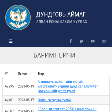
ДУНДГОВЬ АЙМАГ
АЛБАН ЁСНЫ ЦАХИМ ХУУДАС
БАРИМТ БИЧИГ
№
Огноо
Нэр
Сувилагч, эмнэлгийн тусгай
А/295
2023-05-19
мэргэжилтнүүдийн дунд хэлэлцүүлэг
зохион байгуулах тухай
А/401
2023-05-17
Хөрөнгө гаргах тухай
"Соёлын сэргэлт-2023" аяныг зохион
А/307
2023-05-15