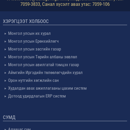
7059-3833, Санал хүсэлт авах утас: 7059-106
ХЭРЭГЦЭЭТ ХОЛБООС
Монгол улсын их хурал
Монгол улсын Ерөнхийлөгч
Монгол улсын засгийн газар
Монгол улсын Төрийн албаны зөвлөл
Монгол улсын авилгатай тэмцэх газар
Аймгийн Иргэдийн төлөөлөгчдийн хурал
Орон нутгийн хөгжлийн сан
Худалдан авах ажиллагааны цахим систем
Дотоод удирдлагын ERP систем
СУМД
Адаацаг сум