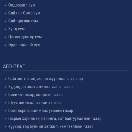
Өндөршил сум
Сайхан-Овоо сум
Сайнцагаан сум
Хулд сум
Цагаандэлгэр сум
Эрдэнэдалай сум
АГЕНТЛАГ
Байгаль орчин, аялал жуулчлалын газар
Худалдан авах ажиллагааны газар
Биеийн тамир, спортын газар
Шүүх шинжилгээний хэлтэс
Боловсрол, шинжлэх ухааны газар
Газрын харилцаа, барилга, хот байгуулалтын газар
Хүүхэд, гэр бүлийн хөгжил, хамгааллын газар