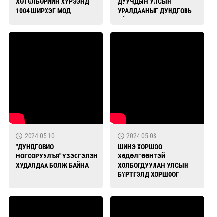
ХӨТӨЛБӨРИЙН ХҮРЭЭНД
ДУУЧДЫН УЛСЫН
1004 ШИРХЭГ МОД
УРАЛДААНЫГ ДУНДГОВЬ
ТАРИЛАА
АЙМАГТ ЗОХИОН
БАЙГУУЛЛАА
2024-05-10
2024-05-08
"ДУНДГОВИО
ШИНЭ ХОРШОО
НОГООРУУЛЪЯ" ҮЗЭСГЭЛЭН
ХӨДӨЛГӨӨНТЭЙ
ХУДАЛДАА БОЛЖ БАЙНА
ХОЛБОГДУУЛАН УЛСЫН
БҮРТГЭЛД ХОРШООГ
ШИНЭЭР ХЭРХЭН
БҮРТГҮҮЛЭХ ТАЛААР
ЗӨВЛӨМЖ