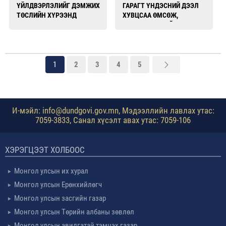
ҮЙЛДВЭРЛЭЛИЙГ ДЭМЖИХ
ГАРАГТ ҮНДЭСНИЙ ДЭЭЛ
ТӨСЛИЙН ХҮРЭЭНД
ХУВЦСАА ӨМСӨЖ,
ТУРШЛАГА СОЛИЛЦОВ
ХЭВШҮҮЛЖ БАЙНА
1
2
3
4
5
И-мэйл: info@dundgovi.gov.mn, Мэдээллийн лавлах утас:
7059-3833, Санал хүсэлт авах утас: 7059-106
ХЭРЭГЦЭЭТ ХОЛБООС
Монгол улсын их хурал
Монгол улсын Ерөнхийлөгч
Монгол улсын засгийн газар
Монгол улсын Төрийн албаны зөвлөл
Монгол улсын авилгатай тэмцэх газар