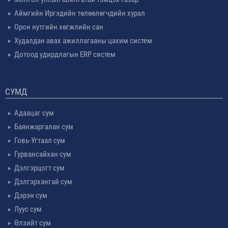
Аймгийн Иргэдийн төлөөлөгчдийн хурал
Орон нутгийн хөгжлийн сан
Худалдан авах ажиллагааны цахим систем
Дотоод удирдлагын ERP систем
СУМД
Адаацаг сум
Баянжаргалан сум
Говь-Угтаал сум
Гурвансайхан сум
Дэлгэрцогт сум
Дэлгэрхангай сум
Дэрэн сум
Луус сум
Өлзийт сум