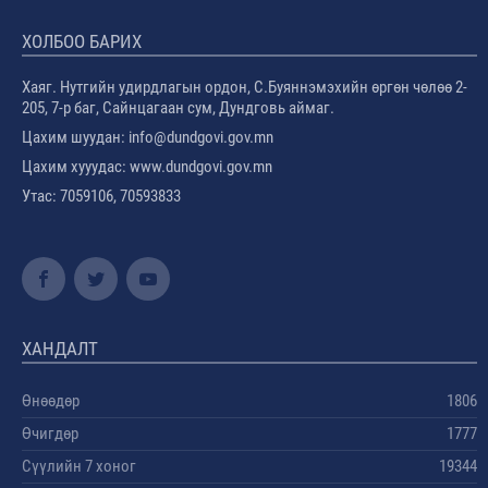
ХОЛБОО БАРИХ
Хаяг. Нутгийн удирдлагын ордон, С.Буяннэмэхийн өргөн чөлөө 2-
205, 7-р баг, Сайнцагаан сум, Дундговь аймаг.
Цахим шуудан: info@dundgovi.gov.mn
Цахим хууудас: www.dundgovi.gov.mn
Утас: 7059106, 70593833
ХАНДАЛТ
Өнөөдөр
1806
Өчигдөр
1777
Сүүлийн 7 хоног
19344