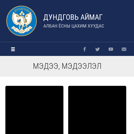
ДУНДГОВЬ АЙМАГ
АЛБАН ЁСНЫ ЦАХИМ ХУУДАС
МЭДЭЭ, МЭДЭЭЛЭЛ