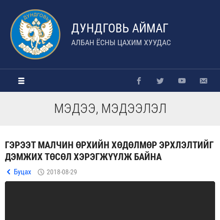
ДУНДГОВЬ АЙМАГ
АЛБАН ЁСНЫ ЦАХИМ ХУУДАС
МЭДЭЭ, МЭДЭЭЛЭЛ
ГЭРЭЭТ МАЛЧИН ӨРХИЙН ХӨДӨЛМӨР ЭРХЛЭЛТИЙГ
ДЭМЖИХ ТӨСӨЛ ХЭРЭГЖҮҮЛЖ БАЙНА
Буцах
2018-08-29