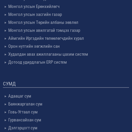
Монгол улсын Ерөнхийлөгч
Монгол улсын засгийн газар
Монгол улсын Төрийн албаны зөвлөл
Монгол улсын авилгатай тэмцэх газар
Аймгийн Иргэдийн төлөөлөгчдийн хурал
Орон нутгийн хөгжлийн сан
Худалдан авах ажиллагааны цахим систем
Дотоод удирдлагын ERP систем
СУМД
Адаацаг сум
Баянжаргалан сум
Говь-Угтаал сум
Гурвансайхан сум
Дэлгэрцогт сум