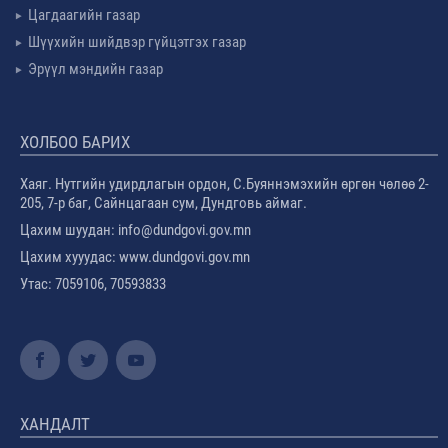
Цагдаагийн газар
Шүүхийн шийдвэр гүйцэтгэх газар
Эрүүл мэндийн газар
ХОЛБОО БАРИХ
Хаяг. Нутгийн удирдлагын ордон, С.Буяннэмэхийн өргөн чөлөө 2-
205, 7-р баг, Сайнцагаан сум, Дундговь аймаг.
Цахим шуудан: info@dundgovi.gov.mn
Цахим хууудас: www.dundgovi.gov.mn
Утас: 7059106, 70593833
ХАНДАЛТ