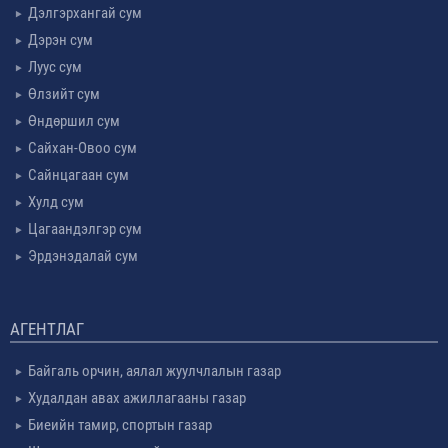
Дэлгэрхангай сум
Дэрэн сум
Луус сум
Өлзийт сум
Өндөршил сум
Сайхан-Овоо сум
Сайнцагаан сум
Хулд сум
Цагаандэлгэр сум
Эрдэнэдалай сум
АГЕНТЛАГ
Байгаль орчин, аялал жуулчлалын газар
Худалдан авах ажиллагааны газар
Биеийн тамир, спортын газар