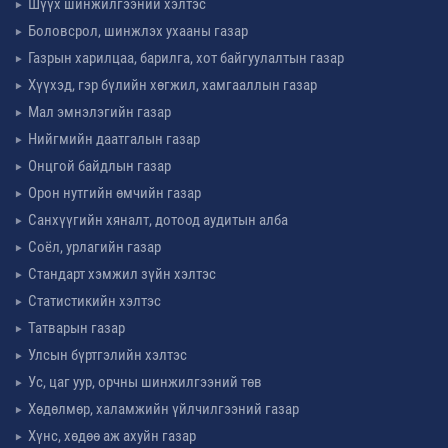
Шүүх шинжилгээний хэлтэс
Боловсрол, шинжлэх ухааны газар
Газрын харилцаа, барилга, хот байгуулалтын газар
Хүүхэд, гэр бүлийн хөгжил, хамгааллын газар
Мал эмнэлэгийн газар
Нийгмийн даатгалын газар
Онцгой байдлын газар
Орон нутгийн өмчийн газар
Санхүүгийн хяналт, дотоод аудитын алба
Соёл, урлагийн газар
Стандарт хэмжил зүйн хэлтэс
Статистикийн хэлтэс
Татварын газар
Улсын бүртгэлийн хэлтэс
Ус, цаг уур, орчны шинжилгээний төв
Хөдөлмөр, халамжийн үйлчилгээний газар
Хүнс, хөдөө аж ахуйн газар