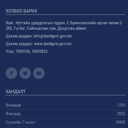
ХОЛБОО БАРИХ
Хаяг. Нутгийн удирдлагын ордон, С.Буяннэмэхийн өргөн чөлөө 2-
205, 7-р баг, Сайнцагаан сум, Дундговь аймаг.
Цахим шуудан: info@dundgovi.gov.mn
Цахим хууудас: www.dundgovi.gov.mn
Утас: 7059106, 70593833
ХАНДАЛТ
Өнөөдөр
1293
Өчигдөр
2022
Сүүлийн 7 хоног
18900