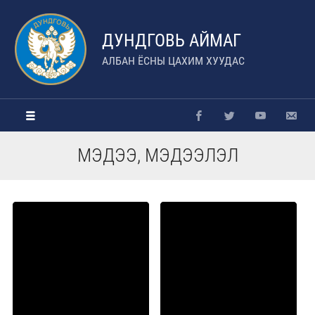
ДУНДГОВЬ АЙМАГ
АЛБАН ЁСНЫ ЦАХИМ ХУУДАС
МЭДЭЭ, МЭДЭЭЛЭЛ