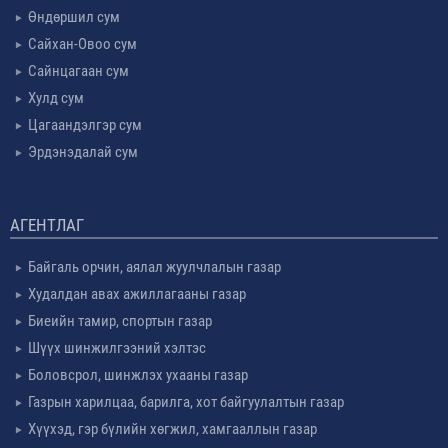
Өндөршил сум
Сайхан-Овоо сум
Сайнцагаан сум
Хулд сум
Цагаандэлгэр сум
Эрдэнэдалай сум
АГЕНТЛАГ
Байгаль орчин, аялал жуулчлалын газар
Худалдан авах ажиллагааны газар
Биеийн тамир, спортын газар
Шүүх шинжилгээний хэлтэс
Боловсрол, шинжлэх ухааны газар
Газрын харилцаа, барилга, хот байгуулалтын газар
Хүүхэд, гэр бүлийн хөгжил, хамгааллын газар