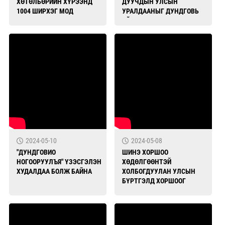
ХӨТӨЛБӨРИЙН ХҮРЭЭНД
ДУУЧДЫН УЛСЫН
1004 ШИРХЭГ МОД
УРАЛДААНЫГ ДУНДГОВЬ
ТАРИЛАА
АЙМАГТ ЗОХИОН
БАЙГУУЛЛАА
2024-05-10
2024-05-08
"ДУНДГОВИО
ШИНЭ ХОРШОО
НОГООРУУЛЪЯ" ҮЗЭСГЭЛЭН
ХӨДӨЛГӨӨНТЭЙ
ХУДАЛДАА БОЛЖ БАЙНА
ХОЛБОГДУУЛАН УЛСЫН
БҮРТГЭЛД ХОРШООГ
ШИНЭЭР ХЭРХЭН
БҮРТГҮҮЛЭХ ТАЛААР
ЗӨВЛӨМЖ