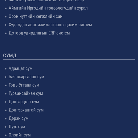
Аймгийн Иргэдийн төлөөлөгчдийн хурал
Орон нутгийн хөгжлийн сан
Худалдан авах ажиллагааны цахим систем
Дотоод удирдлагын ERP систем
СУМД
Адаацаг сум
Баянжаргалан сум
Говь-Угтаал сум
Гурвансайхан сум
Дэлгэрцогт сум
Дэлгэрхангай сум
Дэрэн сум
Луус сум
Өлзийт сум