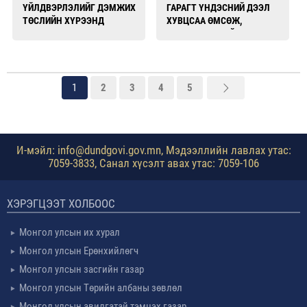
ҮЙЛДВЭРЛЭЛИЙГ ДЭМЖИХ
ГАРАГТ ҮНДЭСНИЙ ДЭЭЛ
ТӨСЛИЙН ХҮРЭЭНД
ХУВЦСАА ӨМСӨЖ,
ТУРШЛАГА СОЛИЛЦОВ
ХЭВШҮҮЛЖ БАЙНА
1
2
3
4
5
И-мэйл: info@dundgovi.gov.mn, Мэдээллийн лавлах утас:
7059-3833, Санал хүсэлт авах утас: 7059-106
ХЭРЭГЦЭЭТ ХОЛБООС
Монгол улсын их хурал
Монгол улсын Ерөнхийлөгч
Монгол улсын засгийн газар
Монгол улсын Төрийн албаны зөвлөл
Монгол улсын авилгатай тэмцэх газар