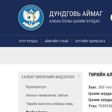
ДУНДГОВЬ АЙМАГ
АЛБАН ЁСНЫ ЦАХИМ ХУУДАС
НҮҮР ХУУДАС
АЙМГИЙН ТУХАЙ
НУТГИЙН УДИРДЛАГА
ТӨРИЙН АЛ
САЛБАР ЗӨВЛӨЛИЙН МЭДЭЭЛЭЛ
Бүрэлдэхүүн
Хаяг.
303 тоот
Цахим шууда
Ажлын төлөвлөгөө, тайлан
Цахим хуууда
Төрийн жинхэнэ албаны нөөц
Утас:
705923