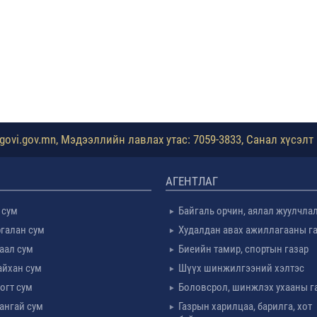
ovi.gov.mn, Мэдээллийн лавлах утас: 7059-3833, Санал хүсэлт 
АГЕНТЛАГ
 сум
Байгаль орчин, аялал жуулчла
галан сум
Худалдан авах ажиллагааны г
таал сум
Биеийн тамир, спортын газар
айхан сум
Шүүх шинжилгээний хэлтэс
огт сум
Боловсрол, шинжлэх ухааны г
ангай сум
Газрын харилцаа, барилга, хот