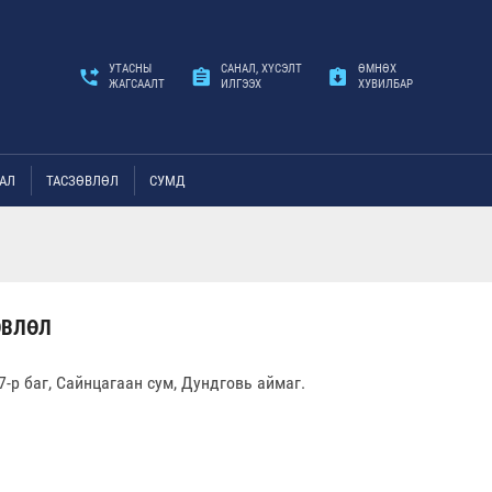
УТАСНЫ
САНАЛ, ХҮСЭЛТ
ӨМНӨХ
ЖАГСААЛТ
ИЛГЭЭХ
ХУВИЛБАР
АЛ
ТАСЗӨВЛӨЛ
СУМД
ӨВЛӨЛ
7-р баг, Сайнцагаан сум, Дундговь аймаг.