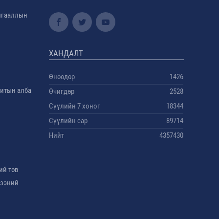
амгааллын
ХАНДАЛТ
Өнөөдөр
1426
дитын алба
Өчигдөр
2528
Сүүлийн 7 хоног
18344
Сүүлийн сар
89714
Нийт
4357430
ий төв
гээний