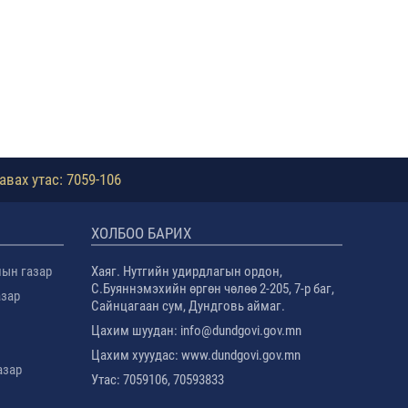
авах утас: 7059-106
ХОЛБОО БАРИХ
лын газар
Хаяг. Нутгийн удирдлагын ордон,
С.Буяннэмэхийн өргөн чөлөө 2-205, 7-р баг,
азар
Сайнцагаан сум, Дундговь аймаг.
Цахим шуудан: info@dundgovi.gov.mn
Цахим хууудас: www.dundgovi.gov.mn
азар
Утас: 7059106, 70593833