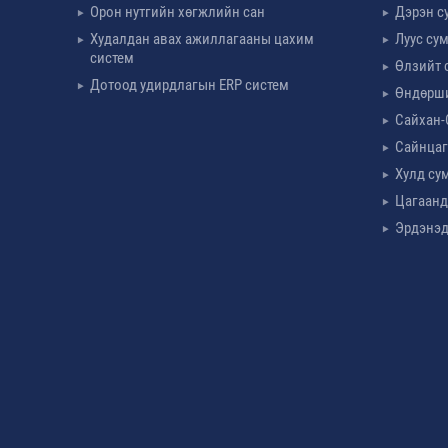
Орон нутгийн хөгжлийн сан
Дэрэн с
Худалдан авах ажиллагааны цахим
Луус су
систем
Өлзийт 
Дотоод удирдлагын ERP систем
Өндөрш
Сайхан-
Сайнцаг
Хулд су
Цагаанд
Эрдэнэд