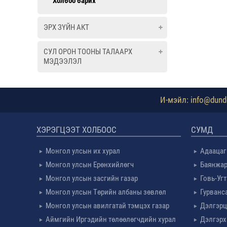
Холбоо барих
ЭРХ ЗҮЙН АКТ
СУЛ ОРОН ТООНЫ ТАЛААРХ
МЭДЭЭЛЭЛ
И-мэйл: info@dundg
ХЭРЭГЦЭЭТ ХОЛБООС
СУМД
Монгол улсын их хурал
Адаацаг
Монгол улсын Ерөнхийлөгч
Баянжар
Монгол улсын засгийн газар
Говь-Уг
Монгол улсын Төрийн албаны зөвлөл
Гурванс
Монгол улсын авилгатай тэмцэх газар
Дэлгэрц
Аймгийн Иргэдийн төлөөлөгчдийн хурал
Дэлгэрх