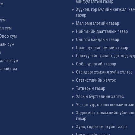
байгуулалтын газар
ум
Хүүхэд, гэр бүлийн хөгжил, х
м
газар
сум
Мал эмнэлэгийн газар
ил сум
Нийгмийн даатгалын газар
Овоо сум
Онцгой байдлын газар
аан сум
Орон нутгийн өмчийн газар
м
Санхүүгийн хяналт, дотоод ау
элгэр сум
Соёл, урлагийн газар
алай сум
Стандарт хэмжил зүйн хэлтэс
Статистикийн хэлтэс
Татварын газар
Улсын бүртгэлийн хэлтэс
Ус, цаг уур, орчны шинжилгээн
Хөдөлмөр, халамжийн үйлчил
газар
Хүнс, хөдөө аж ахуйн газар
Цагдаагийн газар