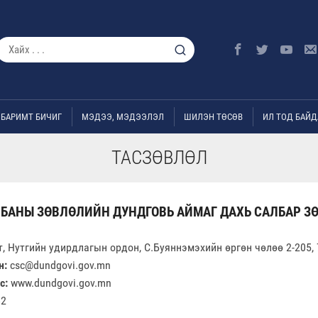
БАРИМТ БИЧИГ
МЭДЭЭ, МЭДЭЭЛЭЛ
ШИЛЭН ТӨСӨВ
ИЛ ТОД БАЙД
ТАСЗӨВЛӨЛ
БАНЫ ЗӨВЛӨЛИЙН ДУНДГОВЬ АЙМАГ ДАХЬ САЛБАР З
, Нутгийн удирдлагын ордон, С.Буяннэмэхийн өргөн чөлөө 2-205, 
н:
csc@dundgovi.gov.mn
с:
www.dundgovi.gov.mn
62