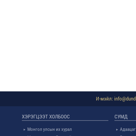
И-мэйл: info@dundg
ХЭРЭГЦЭЭТ ХОЛБООС
СУМД
Монгол улсын их хурал
Адаацаг