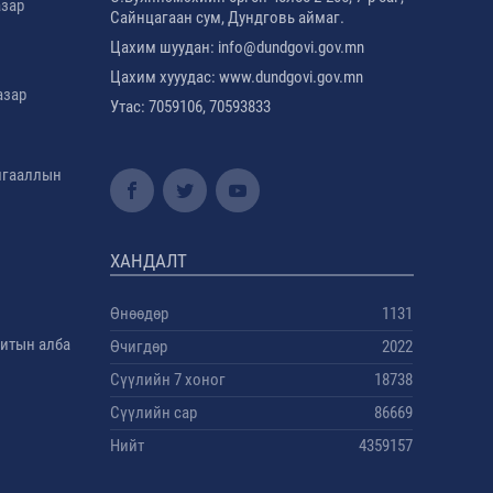
азар
Сайнцагаан сум, Дундговь аймаг.
Цахим шуудан: info@dundgovi.gov.mn
Цахим хууудас: www.dundgovi.gov.mn
азар
Утас: 7059106, 70593833
амгааллын
ХАНДАЛТ
Өнөөдөр
1131
дитын алба
Өчигдөр
2022
Сүүлийн 7 хоног
18738
Сүүлийн сар
86669
Нийт
4359157