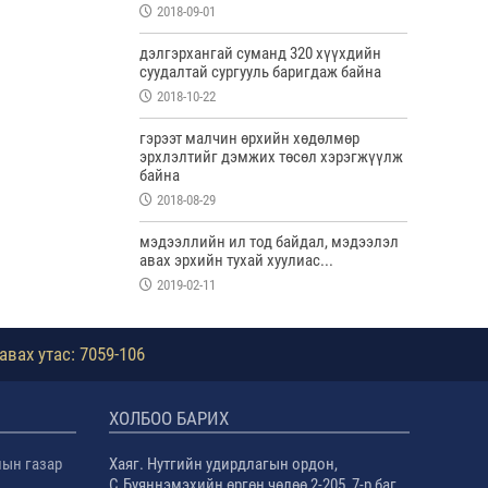
2018-09-01
дэлгэрхангай суманд 320 хүүхдийн
суудалтай сургууль баригдаж байна
2018-10-22
гэрээт малчин өрхийн хөдөлмөр
эрхлэлтийг дэмжих төсөл хэрэгжүүлж
байна
2018-08-29
мэдээллийн ил тод байдал, мэдээлэл
авах эрхийн тухай хуулиас...
2019-02-11
авах утас: 7059-106
ХОЛБОО БАРИХ
лын газар
Хаяг. Нутгийн удирдлагын ордон,
С.Буяннэмэхийн өргөн чөлөө 2-205, 7-р баг,