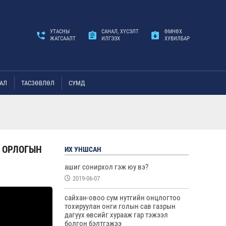
УТАСНЫ
САНАЛ, ХҮСЭЛТ
ӨМНӨХ
ЖАГСААЛТ
ИЛГЭЭХ
ХУВИЛБАР
АЛ
ТАСЗӨВЛӨЛ
СУМД
 ОРЛОГЫН
ИХ УНШСАН
ашиг сонирхол гэж юу вэ?
2019-06-07
сайхан-овоо сум нутгийн онцлогтоо
тохируулан онги голын сав газрын
дагуух өвсийг хурааж гар тэжээл
болгон бэлтгэжээ