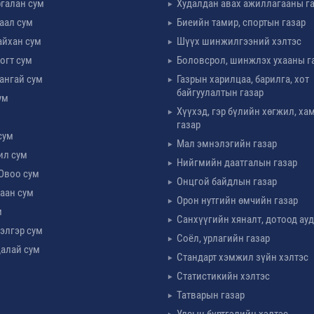
галан сум
Худалдан авах ажиллагааны г
таал сум
Биеийн тамир, спортын газар
айхан сум
Шүүх шинжилгээний хэлтэс
огт сум
Боловсрол, шинжлэх ухааны г
ангай сум
Газрын харилцаа, барилга, хот
байгуулалтын газар
ум
Хүүхэд, гэр бүлийн хөгжил, х
м
газар
сум
Мал эмнэлэгийн газар
ил сум
Нийгмийн даатгалын газар
Овоо сум
Онцгой байдлын газар
аан сум
Орон нутгийн өмчийн газар
м
Санхүүгийн хяналт, дотоод ау
элгэр сум
Соёл, урлагийн газар
алай сум
Стандарт хэмжил зүйн хэлтэс
Статистикийн хэлтэс
Татварын газар