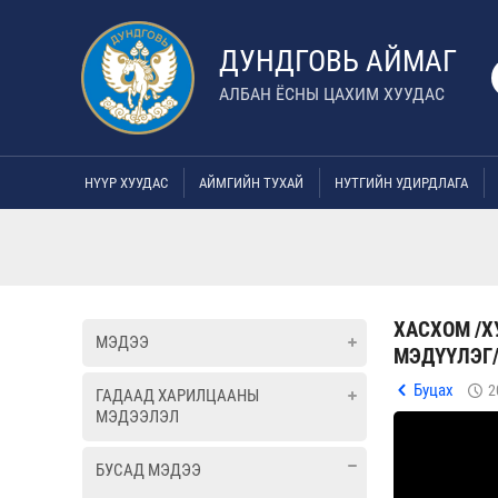
ДУНДГОВЬ АЙМАГ
АЛБАН ЁСНЫ ЦАХИМ ХУУДАС
НҮҮР ХУУДАС
АЙМГИЙН ТУХАЙ
НУТГИЙН УДИРДЛАГА
ХАСХОМ /Х
МЭДЭЭ
МЭДҮҮЛЭГ
Буцах
2
ГАДААД ХАРИЛЦААНЫ
МЭДЭЭЛЭЛ
БУСАД МЭДЭЭ