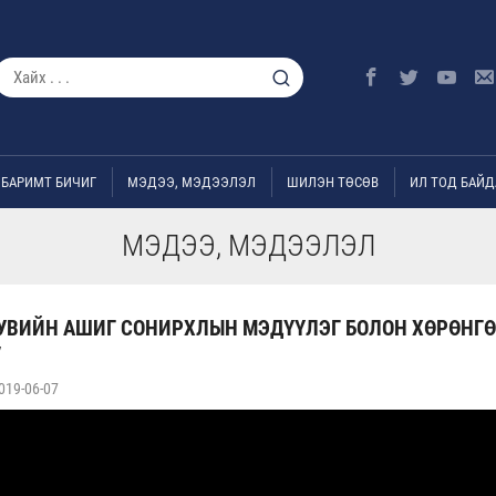
БАРИМТ БИЧИГ
МЭДЭЭ, МЭДЭЭЛЭЛ
ШИЛЭН ТӨСӨВ
ИЛ ТОД БАЙД
МЭДЭЭ, МЭДЭЭЛЭЛ
УВИЙН АШИГ СОНИРХЛЫН МЭДҮҮЛЭГ БОЛОН ХӨРӨНГӨ
/
019-06-07