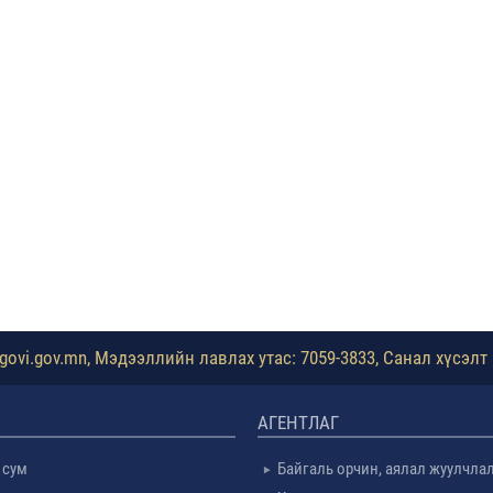
ovi.gov.mn, Мэдээллийн лавлах утас: 7059-3833, Санал хүсэлт 
АГЕНТЛАГ
 сум
Байгаль орчин, аялал жуулчла