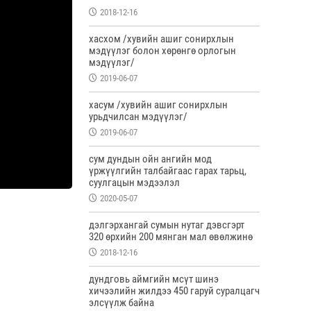
2018-12-16
хасхом /хувийн ашиг сонирхлын
мэдүүлэг болон хөрөнгө орлогын
мэдүүлэг/
2019-06-07
хасум /хувийн ашиг сонирхлын
урьдчилсан мэдүүлэг/
2019-06-07
сум дундын ойн ангийн мод
үржүүлгийн талбайгаас гарах тарьц,
суулгацын мэдээлэл
2020-05-07
дэлгэрхангай сумын нутаг дэвсгэрт
320 өрхийн 200 мянган мал өвөлжинө
2018-12-16
дундговь аймгийн мсүт шинэ
хичээлийн жилдээ 450 гаруй суралцагч
элсүүлж байна