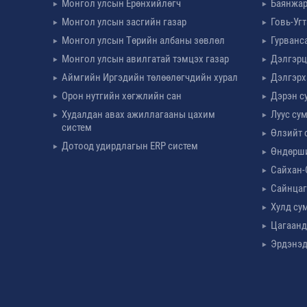
Монгол улсын Ерөнхийлөгч
Баянжар
Монгол улсын засгийн газар
Говь-Уг
Монгол улсын Төрийн албаны зөвлөл
Гурванс
Монгол улсын авилгатай тэмцэх газар
Дэлгэрц
Аймгийн Иргэдийн төлөөлөгчдийн хурал
Дэлгэрх
Орон нутгийн хөгжлийн сан
Дэрэн с
Худалдан авах ажиллагааны цахим
Луус су
систем
Өлзийт 
Дотоод удирдлагын ERP систем
Өндөрш
Сайхан-
Сайнцаг
Хулд су
Цагаанд
Эрдэнэд