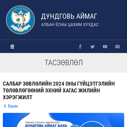
ДУНДГОВЬ АЙМАГ
АЛБАН ЁСНЫ ЦАХИМ ХУУДАС
ТАСЗӨВЛӨЛ
САЛБАР ЗӨВЛӨЛИЙН 2024 ОНЫ ГҮЙЦЭТГЭЛИЙН
ТӨЛӨВЛӨГӨӨНИЙ ЭХНИЙ ХАГАС ЖИЛИЙН
ХЭРЭГЖИЛТ
Буцах