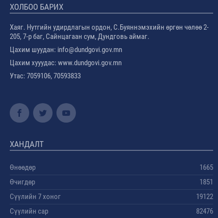
ХОЛБОО БАРИХ
Хаяг. Нутгийн удирдлагын ордон, С.Буяннэмэхийн өргөн чөлөө 2-
205, 7-р баг, Сайнцагаан сум, Дундговь аймаг.
Цахим шуудан: info@dundgovi.gov.mn
Цахим хууудас: www.dundgovi.gov.mn
Утас: 7059106, 70593833
ХАНДАЛТ
Өнөөдөр
1665
Өчигдөр
1851
Сүүлийн 7 хоног
19122
Сүүлийн сар
82476