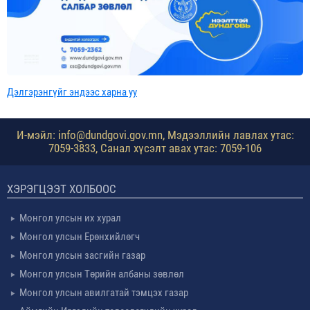
Дэлгэрэнгүйг эндээс харна уу
И-мэйл: info@dundgovi.gov.mn, Мэдээллийн лавлах утас:
7059-3833, Санал хүсэлт авах утас: 7059-106
ХЭРЭГЦЭЭТ ХОЛБООС
Монгол улсын их хурал
Монгол улсын Ерөнхийлөгч
Монгол улсын засгийн газар
Монгол улсын Төрийн албаны зөвлөл
Монгол улсын авилгатай тэмцэх газар