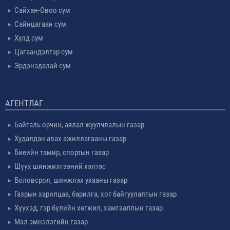
Сайхан-Овоо сум
Сайнцагаан сум
Хулд сум
Цагаандэлгэр сум
Эрдэнэдалай сум
АГЕНТЛАГ
Байгаль орчин, аялал жуулчлалын газар
Худалдан авах ажиллагааны газар
Биеийн тамир, спортын газар
Шүүх шинжилгээний хэлтэс
Боловсрол, шинжлэх ухааны газар
Газрын харилцаа, барилга, хот байгуулалтын газар
Хүүхэд, гэр бүлийн хөгжил, хамгааллын газар
Мал эмнэлэгийн газар