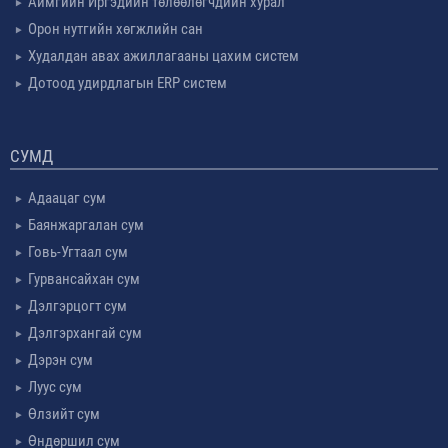
Аймгийн Иргэдийн төлөөлөгчдийн хурал
Орон нутгийн хөгжлийн сан
Худалдан авах ажиллагааны цахим систем
Дотоод удирдлагын ERP систем
СУМД
Адаацаг сум
Баянжаргалан сум
Говь-Угтаал сум
Гурвансайхан сум
Дэлгэрцогт сум
Дэлгэрхангай сум
Дэрэн сум
Луус сум
Өлзийт сум
Өндөршил сум