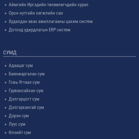
Аймгийн Иргэдийн төлөөлөгчдийн хурал
Орон нутгийн хөгжлийн сан
Худалдан авах ажиллагааны цахим систем
Дотоод удирдлагын ERP систем
СУМД
Адаацаг сум
Баянжаргалан сум
Говь-Угтаал сум
Гурвансайхан сум
Дэлгэрцогт сум
Дэлгэрхангай сум
Дэрэн сум
Луус сум
Өлзийт сум