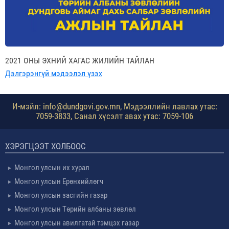
2021 ОНЫ ЭХНИЙ ХАГАС ЖИЛИЙН ТАЙЛАН
Дэлгэрэнгүй мэдээлэл үзэх
И-мэйл: info@dundgovi.gov.mn, Мэдээллийн лавлах утас:
7059-3833, Санал хүсэлт авах утас: 7059-106
ХЭРЭГЦЭЭТ ХОЛБООС
Монгол улсын их хурал
Монгол улсын Ерөнхийлөгч
Монгол улсын засгийн газар
Монгол улсын Төрийн албаны зөвлөл
Монгол улсын авилгатай тэмцэх газар