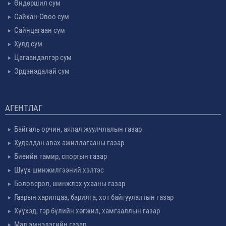
Өндөршил сум
Сайхан-Овоо сум
Сайнцагаан сум
Хулд сум
Цагаандэлгэр сум
Эрдэнэдалай сум
АГЕНТЛАГ
Байгаль орчин, аялал жуулчлалын газар
Худалдан авах ажиллагааны газар
Биеийн тамир, спортын газар
Шүүх шинжилгээний хэлтэс
Боловсрол, шинжлэх ухааны газар
Газрын харилцаа, барилга, хот байгуулалтын газар
Хүүхэд, гэр бүлийн хөгжил, хамгааллын газар
Мал эмнэлэгийн газар