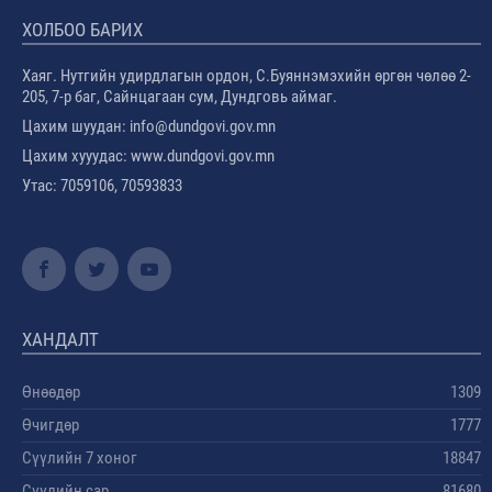
ХОЛБОО БАРИХ
Хаяг. Нутгийн удирдлагын ордон, С.Буяннэмэхийн өргөн чөлөө 2-
205, 7-р баг, Сайнцагаан сум, Дундговь аймаг.
Цахим шуудан: info@dundgovi.gov.mn
Цахим хууудас: www.dundgovi.gov.mn
Утас: 7059106, 70593833
ХАНДАЛТ
Өнөөдөр
1309
Өчигдөр
1777
Сүүлийн 7 хоног
18847
Сүүлийн сар
81680