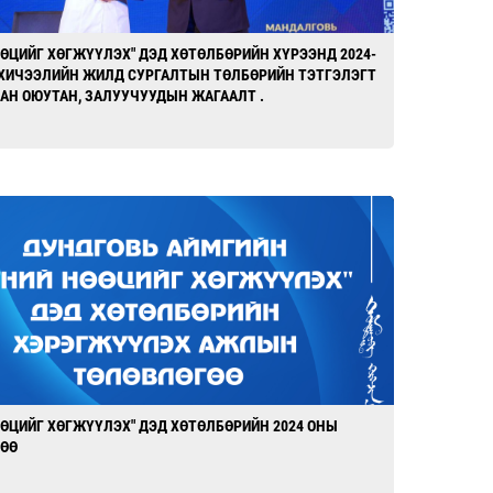
ӨӨЦИЙГ ХӨГЖҮҮЛЭХ" ДЭД ХӨТӨЛБӨРИЙН ХҮРЭЭНД 2024-
 ХИЧЭЭЛИЙН ЖИЛД СУРГАЛТЫН ТӨЛБӨРИЙН ТЭТГЭЛЭГТ
АН ОЮУТАН, ЗАЛУУЧУУДЫН ЖАГААЛТ .
ӨӨЦИЙГ ХӨГЖҮҮЛЭХ" ДЭД ХӨТӨЛБӨРИЙН 2024 ОНЫ
ӨӨ