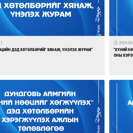
11
2023-05
ӨЦИЙН ДЭД ХӨТӨЛБӨРИЙГ ХЯНАЖ, ҮНЭЛЭХ ЖУРАМ"
"ХҮНИЙ Н
ОНЫ ХЭР