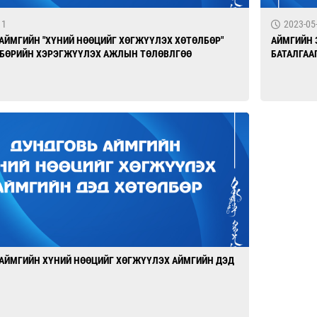
11
2023-05
АЙМГИЙН "ХҮНИЙ НӨӨЦИЙГ ХӨГЖҮҮЛЭХ ХӨТӨЛБӨР"
АЙМГИЙН 
ЛБӨРИЙН ХЭРЭГЖҮҮЛЭХ АЖЛЫН ТӨЛӨВЛГӨӨ
БАТАЛГАА
АЙМГИЙН ХҮНИЙ НӨӨЦИЙГ ХӨГЖҮҮЛЭХ АЙМГИЙН ДЭД