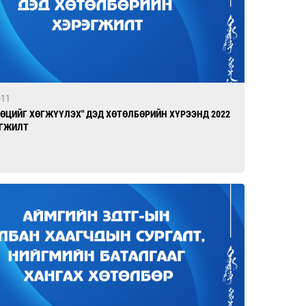
-11
ӨӨЦИЙГ ХӨГЖҮҮЛЭХ" ДЭД ХӨТӨЛБӨРИЙН ХҮРЭЭНД 2022
ЭГЖИЛТ