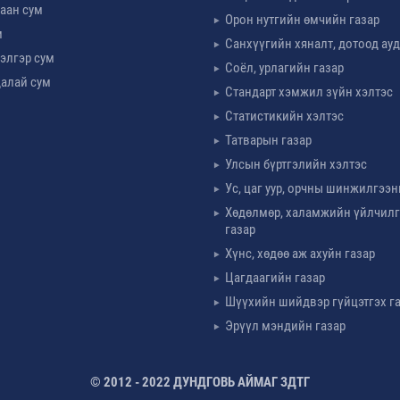
аан сум
Орон нутгийн өмчийн газар
м
Санхүүгийн хяналт, дотоод ау
элгэр сум
Соёл, урлагийн газар
алай сум
Стандарт хэмжил зүйн хэлтэс
Статистикийн хэлтэс
Татварын газар
Улсын бүртгэлийн хэлтэс
Ус, цаг уур, орчны шинжилгээн
Хөдөлмөр, халамжийн үйлчил
газар
Хүнс, хөдөө аж ахуйн газар
Цагдаагийн газар
Шүүхийн шийдвэр гүйцэтгэх г
Эрүүл мэндийн газар
© 2012 - 2022 ДУНДГОВЬ АЙМАГ ЗДТГ