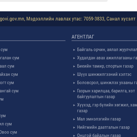
ovi.gov.mn, Мэдээллийн лавлах утас: 7059-3833, Санал хүсэлт 
АГЕНТЛАГ
 сум
Байгаль орчин, аялал жуулчла
галан сум
Худалдан авах ажиллагааны г
таал сум
Биеийн тамир, спортын газар
айхан сум
Шүүх шинжилгээний хэлтэс
огт сум
Боловсрол, шинжлэх ухааны г
ангай сум
Газрын харилцаа, барилга, хот
байгуулалтын газар
ум
Хүүхэд, гэр бүлийн хөгжил, х
м
газар
сум
Мал эмнэлэгийн газар
ил сум
Нийгмийн даатгалын газар
Овоо сум
Онцгой байдлын газар