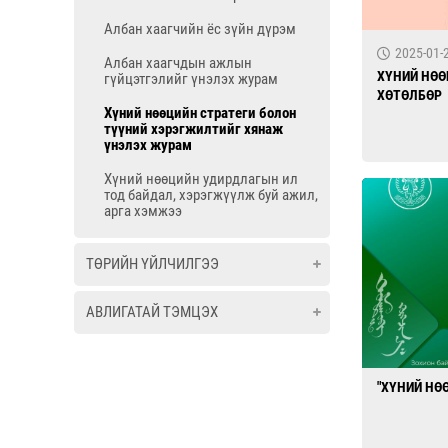
Албан хаагчийн ёс зүйн дүрэм
2025-01-
Албан хаагчдын ажлын
ХҮНИЙ НӨӨ
гүйцэтгэлийг үнэлэх журам
ХӨТӨЛБӨР
Хүний нөөцийн стратеги болон
түүний хэрэгжилтийг хянаж
үнэлэх журам
Хүний нөөцийн удирдлагын ил
тод байдал, хэрэгжүүлж буй ажил,
арга хэмжээ
ТӨРИЙН ҮЙЛЧИЛГЭЭ
АВЛИГАТАЙ ТЭМЦЭХ
"ХҮНИЙ НӨ