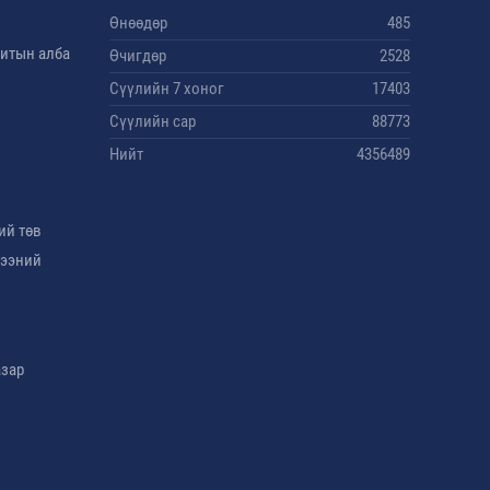
Өнөөдөр
485
дитын алба
Өчигдөр
2528
Сүүлийн 7 хоног
17403
Сүүлийн сар
88773
Нийт
4356489
ий төв
гээний
азар