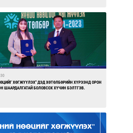
-30
ӨӨЦИЙГ ХӨГЖҮҮЛЭХ" ДЭД ХӨТӨЛБӨРИЙН ХҮРЭЭНД ОРОН
ЭН ШААРДАЛГАТАЙ БОЛОВСОХ ХҮЧИН БЭЛТГЭВ.