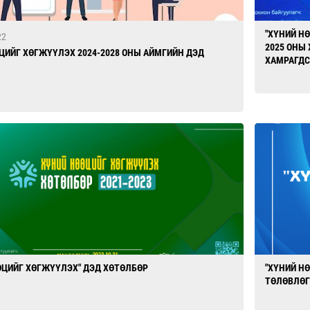
"ХҮНИЙ Н
22
2025 ОНЫ
ЦИЙГ ХӨГЖҮҮЛЭХ 2024-2028 ОНЫ АЙМГИЙН ДЭД
ХАМРАГДС
ӨЦИЙГ ХӨГЖҮҮЛЭХ" ДЭД ХӨТӨЛБӨР
"ХҮНИЙ Н
ТӨЛӨВЛӨГ