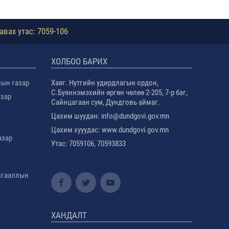
авах утас: 7059-106
ХОЛБОО БАРИХ
лын газар
Хаяг. Нутгийн удирдлагын ордон,
С.Буяннэмэхийн өргөн чөлөө 2-205, 7-р баг,
азар
Сайнцагаан сум, Дундговь аймаг.
Цахим шуудан: info@dundgovi.gov.mn
Цахим хууудас: www.dundgovi.gov.mn
азар
Утас: 7059106, 70593833
амгааллын
ХАНДАЛТ