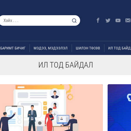
БАРИМТ БИЧИГ
МЭДЭЭ, МЭДЭЭЛЭЛ
ШИЛЭН ТӨСӨВ
ИЛ ТОД БАЙД
ИЛ ТОД БАЙДАЛ