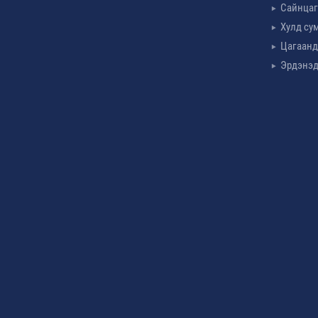
Сайнцаг
Хулд су
Цагаанд
Эрдэнэд