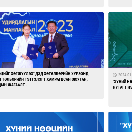
ӨЦИЙГ ХӨГЖҮҮЛЭХ" ДЭД ХӨТӨЛБӨРИЙН ХҮРЭЭНД
2024-01
 ТӨЛБӨРИЙН ТЭТГЭЛЭГТ ХАМРАГДСАН ОЮУТАН,
"ХҮНИЙ Н
ЫН ЖАГААЛТ .
НУТАГТ Н