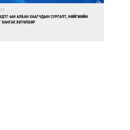
-11
ЗДТГ-ЫН АЛБАН ХААГЧДЫН СУРГАЛТ, НИЙГМИЙН
Г ХАНГАХ ХӨТӨЛБӨР