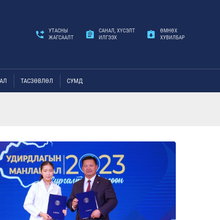
УТАСНЫ
САНАЛ, ХҮСЭЛТ
ӨМНӨХ
ЖАГСААЛТ
ИЛГЭЭХ
ХУВИЛБАР
АЛ
ТАСЗӨВЛӨЛ
СУМД