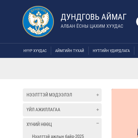
ДУНДГОВЬ АЙМАГ
АЛБАН ЁСНЫ ЦАХИМ ХУУДАС
НҮҮР ХУУДАС
АЙМГИЙН ТУХАЙ
НУТГИЙН УДИРДЛАГА
НЭЭЛТТЭЙ МЭДЭЭЛЭЛ
ҮЙЛ АЖИЛЛАГАА
ХҮНИЙ НӨӨЦ
Нээлттэй ажлын байр-2025