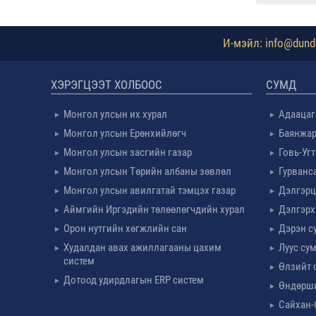
И-мэйл: info@dundg
ХЭРЭГЦЭЭТ ХОЛБООС
СУМД
Монгол улсын их хурал
Адаацаг
Монгол улсын Ерөнхийлөгч
Баянжар
Монгол улсын засгийн газар
Говь-Уг
Монгол улсын Төрийн албаны зөвлөл
Гурванс
Монгол улсын авилгатай тэмцэх газар
Дэлгэрц
Аймгийн Иргэдийн төлөөлөгчдийн хурал
Дэлгэрх
Орон нутгийн хөгжлийн сан
Дэрэн с
Худалдан авах ажиллагааны цахим
Луус су
систем
Өлзийт 
Дотоод удирдлагын ERP систем
Өндөрш
Сайхан-