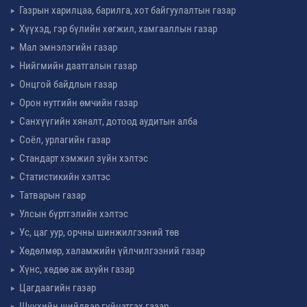
Газрын харилцаа, барилга, хот байгуулалтын газар
Хүүхэд, гэр бүлийн хөгжил, хамгааллын газар
Мал эмнэлэгийн газар
Нийгмийн даатгалын газар
Онцгой байдлын газар
Орон нутгийн өмчийн газар
Санхүүгийн хяналт, дотоод аудитын алба
Соёл, урлагийн газар
Стандарт хэмжил зүйн хэлтэс
Статистикийн хэлтэс
Татварын газар
Улсын бүртгэлийн хэлтэс
Ус, цаг уур, орчны шинжилгээний төв
Хөдөлмөр, халамжийн үйлчилгээний газар
Хүнс, хөдөө аж ахуйн газар
Цагдаагийн газар
Шүүхийн шийдвэр гүйцэтгэх газар