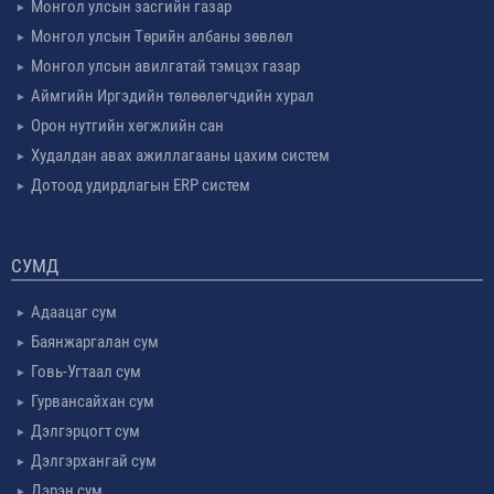
Монгол улсын засгийн газар
Монгол улсын Төрийн албаны зөвлөл
Монгол улсын авилгатай тэмцэх газар
Аймгийн Иргэдийн төлөөлөгчдийн хурал
Орон нутгийн хөгжлийн сан
Худалдан авах ажиллагааны цахим систем
Дотоод удирдлагын ERP систем
СУМД
Адаацаг сум
Баянжаргалан сум
Говь-Угтаал сум
Гурвансайхан сум
Дэлгэрцогт сум
Дэлгэрхангай сум
Дэрэн сум