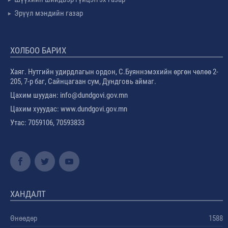
Эрүүл мэндийн газар
ХОЛБОО БАРИХ
Хаяг. Нутгийн удирдлагын ордон, С.Буяннэмэхийн өргөн чөлөө 2-
205, 7-р баг, Сайнцагаан сум, Дундговь аймаг.
Цахим шуудан: info@dundgovi.gov.mn
Цахим хууудас: www.dundgovi.gov.mn
Утас: 7059106, 70593833
ХАНДАЛТ
Өнөөдөр
1588