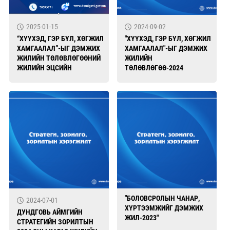
2025-01-15
2024-09-02
“ХҮҮХЭД, ГЭР БҮЛ, ХӨГЖИЛ
"ХҮҮХЭД, ГЭР БҮЛ, ХӨГЖИЛ
ХАМГААЛАЛ”-ЫГ ДЭМЖИХ
ХАМГААЛАЛ"-ЫГ ДЭМЖИХ
ЖИЛИЙН ТӨЛӨВЛӨГӨӨНИЙ
ЖИЛИЙН
ЖИЛИЙН ЭЦСИЙН
ТӨЛӨВЛӨГӨӨ-2024
ХЭРЭГЖИЛТЭД ХЯНАЛТ
ШИНЖИЛГЭЭ, ҮНЭЛГЭЭ
ХИЙСЭН АЖЛЫН ТАЙЛАН
"БОЛОВСРОЛЫН ЧАНАР,
2024-07-01
ХҮРТЭЭМЖИЙГ ДЭМЖИХ
ДУНДГОВЬ АЙМГИЙН
ЖИЛ-2023"
СТРАТЕГИЙН ЗОРИЛТЫН