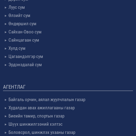
Луус сум
Өлзийт сум
Өндөршил сум
Сайхан-Овоо сум
Сайнцагаан сум
Хулд сум
Цагаандэлгэр сум
Эрдэнэдалай сум
АГЕНТЛАГ
Байгаль орчин, аялал жуулчлалын газар
Худалдан авах ажиллагааны газар
Биеийн тамир, спортын газар
Шүүх шинжилгээний хэлтэс
Боловсрол, шинжлэх ухааны газар