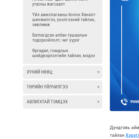
утасны жагсаалт
Үйл ажиллагааны болон Хяналт-
шинжилгээ, үнэлгээний тайлан,
зөвлөмж
Батлагдсан албан тушаалын
тодорхойлолт, чиг үүрэг
Өргөдөл, гомдлын
шийдвэрлэлтийн тайлан, мэдээ
ХҮНИЙ НӨӨЦ
ТӨРИЙН ҮЙЛЧИЛГЭЭ
АВЛИГАТАЙ ТЭМЦЭХ
Дундговь айм
тайлан
Хэрэг