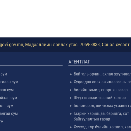
ovi.gov.mn, Мэдээллийн лавлах утас: 7059-3833, Санал хүсэлт 
АГЕНТЛАГ
 сум
Байгаль орчин, аялал жуулчла
галан сум
Худалдан авах ажиллагааны г
таал сум
Биеийн тамир, спортын газар
айхан сум
Шүүх шинжилгээний хэлтэс
огт сум
Боловсрол, шинжлэх ухааны г
ангай сум
Газрын харилцаа, барилга, хот
байгуулалтын газар
ум
Хүүхэд, гэр бүлийн хөгжил, х
м