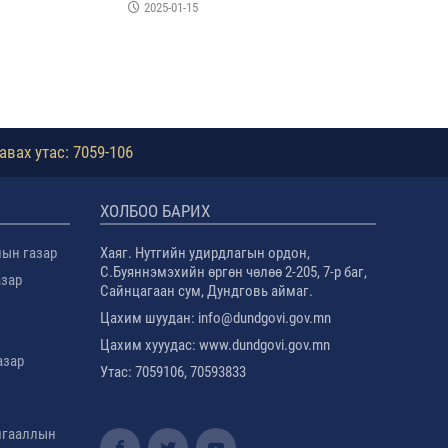
2025-01-15
авах утас: 7059-106
ХОЛБОО БАРИХ
лын газар
Хаяг. Нутгийн удирдлагын ордон,
С.Буяннэмэхийн өргөн чөлөө 2-205, 7-р баг,
азар
Сайнцагаан сум, Дундговь аймаг.
Цахим шуудан: info@dundgovi.gov.mn
Цахим хууудас: www.dundgovi.gov.mn
азар
Утас: 7059106, 70593833
амгааллын