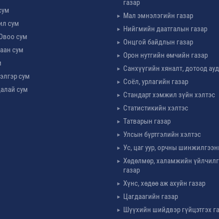
газар
сум
Мал эмнэлэгийн газар
ил сум
Нийгмийн даатгалын газар
Овоо сум
Онцгой байдлын газар
аан сум
Орон нутгийн өмчийн газар
м
Санхүүгийн хяналт, дотоод ау
элгэр сум
Соёл, урлагийн газар
алай сум
Стандарт хэмжил зүйн хэлтэс
Статистикийн хэлтэс
Татварын газар
Улсын бүртгэлийн хэлтэс
Ус, цаг уур, орчны шинжилгээн
Хөдөлмөр, халамжийн үйлчил
газар
Хүнс, хөдөө аж ахуйн газар
Цагдаагийн газар
Шүүхийн шийдвэр гүйцэтгэх г