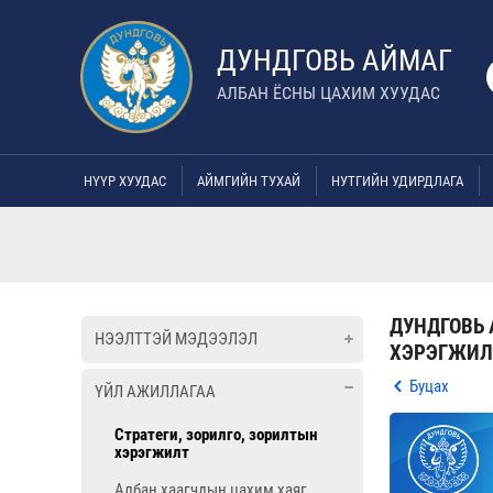
ДУНДГОВЬ АЙМАГ
АЛБАН ЁСНЫ ЦАХИМ ХУУДАС
НҮҮР ХУУДАС
АЙМГИЙН ТУХАЙ
НУТГИЙН УДИРДЛАГА
ДУНДГОВЬ 
НЭЭЛТТЭЙ МЭДЭЭЛЭЛ
ХЭРЭГЖИЛ
Буцах
ҮЙЛ АЖИЛЛАГАА
Стратеги, зорилго, зорилтын
хэрэгжилт
Албан хаагчдын цахим хаяг,