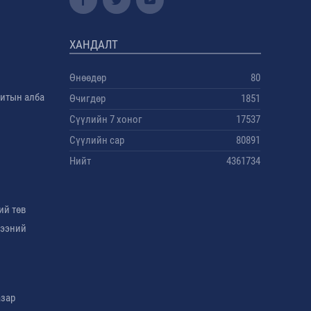
ХАНДАЛТ
Өнөөдөр
80
дитын алба
Өчигдөр
1851
Сүүлийн 7 хоног
17537
Сүүлийн сар
80891
Нийт
4361734
ий төв
гээний
азар