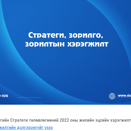
гийн Стратеги төлөвлөгөөний 2022 оны жилийн эцсийн хэрэгжил
жилтийн дэлгэрэнгүйг үзэх