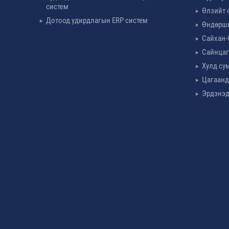
систем
Өлзийт 
Дотоод удирдлагын ERP систем
Өндөрш
Сайхан-
Сайнцаг
Хулд су
Цагаанд
Эрдэнэд