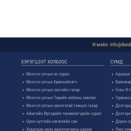
И-мэйл: info@dundg
ХЭРЭГЦЭЭТ ХОЛБООС
СУМД
Монгол улсын их хурал
Адаацаг
Монгол улсын Ерөнхийлөгч
Баянжар
Монгол улсын засгийн газар
Говь-Уг
Монгол улсын Төрийн албаны зөвлөл
Гурванс
Монгол улсын авилгатай тэмцэх газар
Дэлгэрц
Аймгийн Иргэдийн төлөөлөгчдийн хурал
Дэлгэрх
Орон нутгийн хөгжлийн сан
Дэрэн с
Худалдан авах ажиллагааны цахим
Луус су