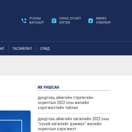
УТАСНЫ
САНАЛ, ХҮСЭЛТ
ӨМНӨХ
ЖАГСААЛТ
ИЛГЭЭХ
ХУВИЛБАР
АЛ
ТАСЗӨВЛӨЛ
СУМД
ИХ УНШСАН
дундговь аймгийн стратегийн
зорилтын 2022 оны жилийн
хэрэгжилтийн тайлан
дундговь аймгийн хөгжлийн 2022 оны
"хүний хөгжлийг дэмжих" жилийн
зорилтын хэрэгжилт