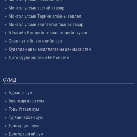
Монгол улсын засгийн газар
Монгол улсын Төрийн албаны зөвлөл
Монгол улсын авилгатай тэмцэх газар
Аймгийн Иргэдийн төлөөлөгчдийн хурал
Орон нутгийн хөгжлийн сан
Худалдан авах ажиллагааны цахим систем
Дотоод удирдлагын ERP систем
СУМД
Адаацаг сум
Баянжаргалан сум
Говь-Угтаал сум
Гурвансайхан сум
Дэлгэрцогт сум
Дэлгэрхангай сум