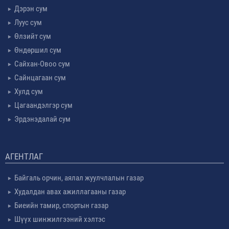
Дэрэн сум
Луус сум
Өлзийт сум
Өндөршил сум
Сайхан-Овоо сум
Сайнцагаан сум
Хулд сум
Цагаандэлгэр сум
Эрдэнэдалай сум
АГЕНТЛАГ
Байгаль орчин, аялал жуулчлалын газар
Худалдан авах ажиллагааны газар
Биеийн тамир, спортын газар
Шүүх шинжилгээний хэлтэс