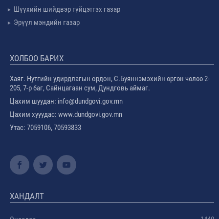
Шүүхийн шийдвэр гүйцэтгэх газар
Эрүүл мэндийн газар
ХОЛБОО БАРИХ
Хаяг. Нутгийн удирдлагын ордон, С.Буяннэмэхийн өргөн чөлөө 2-
205, 7-р баг, Сайнцагаан сум, Дундговь аймаг.
Цахим шуудан: info@dundgovi.gov.mn
Цахим хууудас: www.dundgovi.gov.mn
Утас: 7059106, 70593833
ХАНДАЛТ