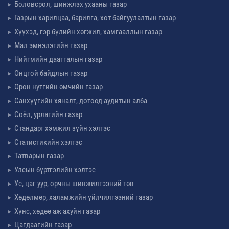
Боловсрол, шинжлэх ухааны газар
Газрын харилцаа, барилга, хот байгуулалтын газар
Хүүхэд, гэр бүлийн хөгжил, хамгааллын газар
Мал эмнэлэгийн газар
Нийгмийн даатгалын газар
Онцгой байдлын газар
Орон нутгийн өмчийн газар
Санхүүгийн хяналт, дотоод аудитын алба
Соёл, урлагийн газар
Стандарт хэмжил зүйн хэлтэс
Статистикийн хэлтэс
Татварын газар
Улсын бүртгэлийн хэлтэс
Ус, цаг уур, орчны шинжилгээний төв
Хөдөлмөр, халамжийн үйлчилгээний газар
Хүнс, хөдөө аж ахуйн газар
Цагдаагийн газар