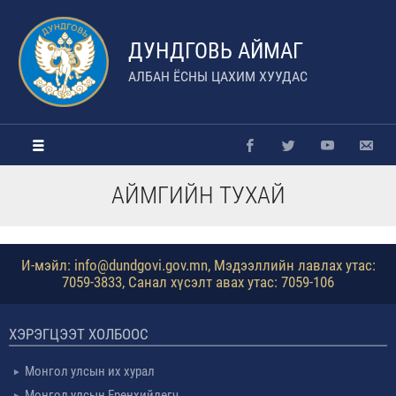
ДУНДГОВЬ АЙМАГ
АЛБАН ЁСНЫ ЦАХИМ ХУУДАС
АЙМГИЙН ТУХАЙ
И-мэйл: info@dundgovi.gov.mn, Мэдээллийн лавлах утас:
7059-3833, Санал хүсэлт авах утас: 7059-106
ХЭРЭГЦЭЭТ ХОЛБООС
Монгол улсын их хурал
Монгол улсын Ерөнхийлөгч