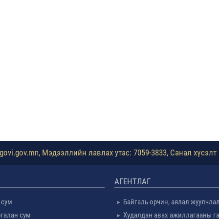
ovi.gov.mn, Мэдээллийн лавлах утас: 7059-3833, Санал хүсэлт 
АГЕНТЛАГ
 сум
Байгаль орчин, аялал жуулчла
галан сум
Худалдан авах ажиллагааны г