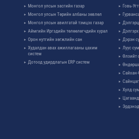
Монгол улсын засгийн газар
Говь-Уг
Монгол улсын Төрийн албаны зөвлөл
Гурванс
Монгол улсын авилгатай тэмцэх газар
Дэлгэрц
Аймгийн Иргэдийн төлөөлөгчдийн хурал
Дэлгэрх
Орон нутгийн хөгжлийн сан
Дэрэн с
Худалдан авах ажиллагааны цахим
Луус су
систем
Өлзийт 
Дотоод удирдлагын ERP систем
Өндөрш
Сайхан-
Сайнцаг
Хулд су
Цагаанд
Эрдэнэд