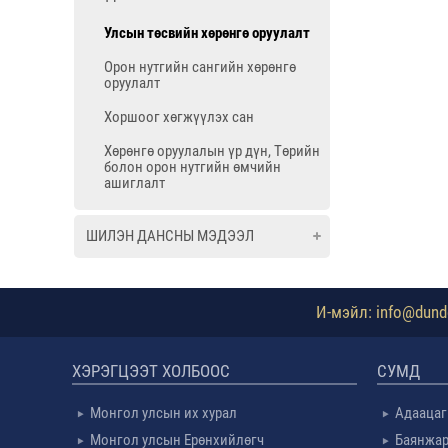
Улсын төсвийн хөрөнгө оруулалт
Орон нутгийн сангийн хөрөнгө
оруулалт
Хоршоог хөгжүүлэх сан
Хөрөнгө оруулалын үр дүн, Төрийн
болон орон нутгийн өмчийн
ашиглалт
ШИЛЭН ДАНСНЫ МЭДЭЭЛ
И-мэйл: info@dundg
ХЭРЭГЦЭЭТ ХОЛБООС
СУМД
Монгол улсын их хурал
Адаацаг
Монгол улсын Ерөнхийлөгч
Баянжар