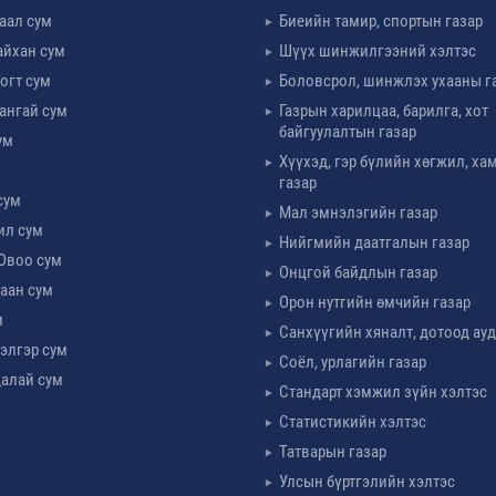
таал сум
Биеийн тамир, спортын газар
айхан сум
Шүүх шинжилгээний хэлтэс
огт сум
Боловсрол, шинжлэх ухааны г
ангай сум
Газрын харилцаа, барилга, хот
байгуулалтын газар
ум
Хүүхэд, гэр бүлийн хөгжил, х
м
газар
сум
Мал эмнэлэгийн газар
ил сум
Нийгмийн даатгалын газар
Овоо сум
Онцгой байдлын газар
аан сум
Орон нутгийн өмчийн газар
м
Санхүүгийн хяналт, дотоод ау
элгэр сум
Соёл, урлагийн газар
алай сум
Стандарт хэмжил зүйн хэлтэс
Статистикийн хэлтэс
Татварын газар
Улсын бүртгэлийн хэлтэс