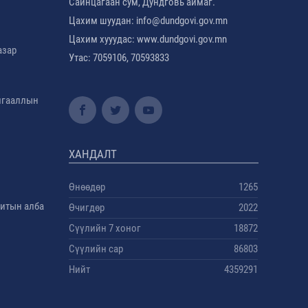
Сайнцагаан сум, Дундговь аймаг.
Цахим шуудан: info@dundgovi.gov.mn
Цахим хууудас: www.dundgovi.gov.mn
азар
Утас: 7059106, 70593833
амгааллын
ХАНДАЛТ
Өнөөдөр
1265
дитын алба
Өчигдөр
2022
Сүүлийн 7 хоног
18872
Сүүлийн сар
86803
Нийт
4359291