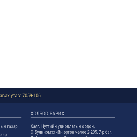
авах утас: 7059-106
ХОЛБОО БАРИХ
лын газар
Хаяг. Нутгийн удирдлагын ордон,
С.Буяннэмэхийн өргөн чөлөө 2-205, 7-р баг,
азар