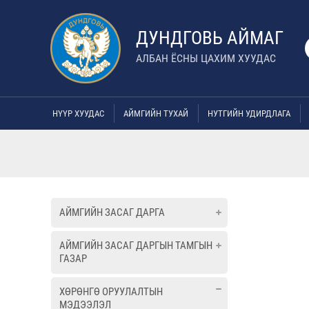
ДУНДГОВЬ АЙМАГ
АЛБАН ЁСНЫ ЦАХИМ ХУУДАС
НҮҮР ХУУДАС
АЙМГИЙН ТУХАЙ
НУТГИЙН УДИРДЛАГА
АЙМГИЙН ЗАСАГ ДАРГА
АЙМГИЙН ЗАСАГ ДАРГЫН ТАМГЫН
ГАЗАР
ХӨРӨНГӨ ОРУУЛАЛТЫН
МЭДЭЭЛЭЛ