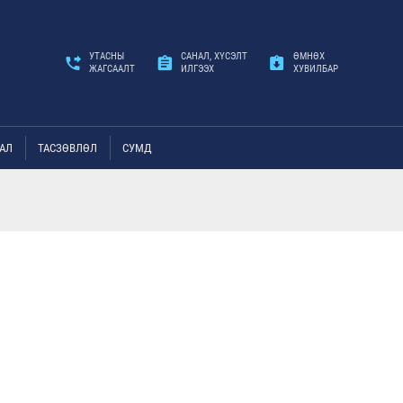
УТАСНЫ
САНАЛ, ХҮСЭЛТ
ӨМНӨХ
ЖАГСААЛТ
ИЛГЭЭХ
ХУВИЛБАР
АЛ
ТАСЗӨВЛӨЛ
СУМД