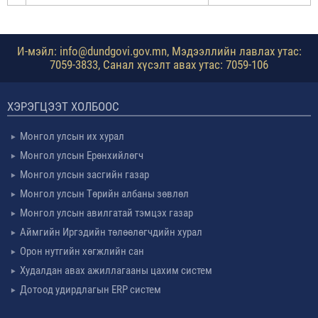
И-мэйл: info@dundgovi.gov.mn, Мэдээллийн лавлах утас:
7059-3833, Санал хүсэлт авах утас: 7059-106
ХЭРЭГЦЭЭТ ХОЛБООС
Монгол улсын их хурал
Монгол улсын Ерөнхийлөгч
Монгол улсын засгийн газар
Монгол улсын Төрийн албаны зөвлөл
Монгол улсын авилгатай тэмцэх газар
Аймгийн Иргэдийн төлөөлөгчдийн хурал
Орон нутгийн хөгжлийн сан
Худалдан авах ажиллагааны цахим систем
Дотоод удирдлагын ERP систем