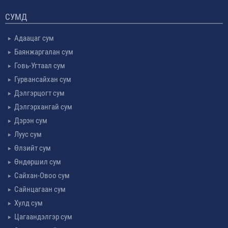
СУМД
Адаацаг сум
Баянжаргалан сум
Говь-Угтаал сум
Гурвансайхан сум
Дэлгэрцогт сум
Дэлгэрхангай сум
Дэрэн сум
Луус сум
Өлзийт сум
Өндөршил сум
Сайхан-Овоо сум
Сайнцагаан сум
Хулд сум
Цагаандэлгэр сум