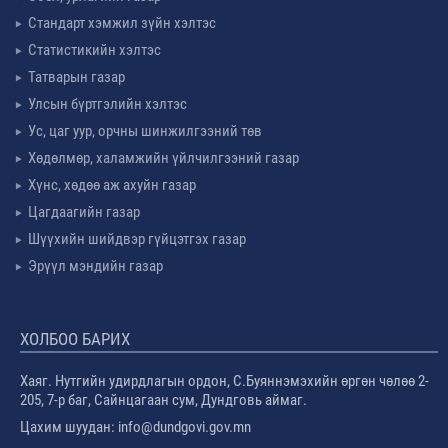
Стандарт хэмжил зүйн хэлтэс
Статистикийн хэлтэс
Татварын газар
Улсын бүртгэлийн хэлтэс
Ус, цаг уур, орчны шинжилгээний төв
Хөдөлмөр, халамжийн үйлчилгээний газар
Хүнс, хөдөө аж ахуйн газар
Цагдаагийн газар
Шүүхийн шийдвэр гүйцэтгэх газар
Эрүүл мэндийн газар
ХОЛБОО БАРИХ
Хаяг. Нутгийн удирдлагын ордон, С.Буяннэмэхийн өргөн чөлөө 2-
205, 7-р баг, Сайнцагаан сум, Дундговь аймаг.
Цахим шуудан: info@dundgovi.gov.mn