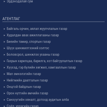
Эрдэнэдалай сум
АГЕНТЛАГ
Байгаль орчин, аялал жуулчлалын газар
Худалдан авах ажиллагааны газар
Биеийн тамир, спортын газар
Шүүх шинжилгээний хэлтэс
Боловсрол, шинжлэх ухааны газар
Газрын харилцаа, барилга, хот байгуулалтын газар
Хүүхэд, гэр бүлийн хөгжил, хамгааллын газар
Мал эмнэлэгийн газар
Нийгмийн даатгалын газар
Онцгой байдлын газар
Орон нутгийн өмчийн газар
Санхүүгийн хяналт, дотоод аудитын алба
Соёл, урлагийн газар