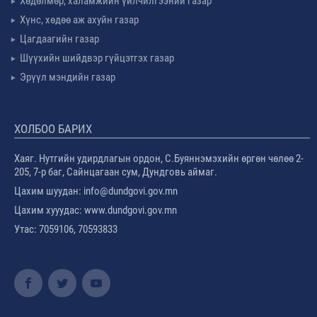
Хөдөлмөр, халамжийн үйлчилгээний газар
Хүнс, хөдөө аж ахуйн газар
Цагдаагийн газар
Шүүхийн шийдвэр гүйцэтгэх газар
Эрүүл мэндийн газар
ХОЛБОО БАРИХ
Хаяг. Нутгийн удирдлагын ордон, С.Буяннэмэхийн өргөн чөлөө 2-
205, 7-р баг, Сайнцагаан сум, Дундговь аймаг.
Цахим шуудан: info@dundgovi.gov.mn
Цахим хууудас: www.dundgovi.gov.mn
Утас: 7059106, 70593833