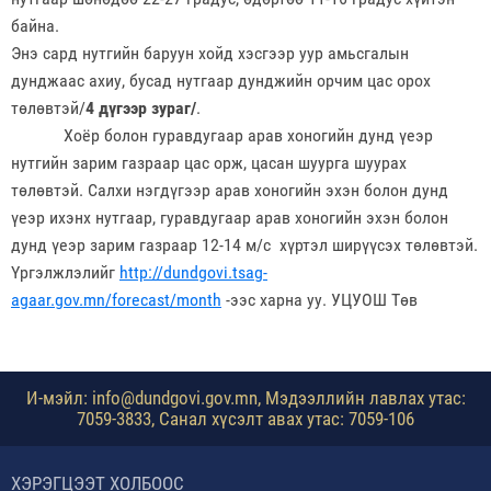
байна.
Энэ сард нутгийн баруун хойд хэсгээр уур амьсгалын
дунджаас ахиу, бусад нутгаар дунджийн орчим цас орох
төлөвтэй/
4 дүгээр зураг/
.
Хоёр болон гуравдугаар арав хоногийн дунд үеэр
нутгийн зарим газраар цас орж, цасан шуурга шуурах
төлөвтэй. Салхи нэгдүгээр арав хоногийн эхэн болон дунд
үеэр ихэнх нутгаар, гуравдугаар арав хоногийн эхэн болон
дунд үеэр зарим газраар 12-14 м/с хүртэл ширүүсэх төлөвтэй.
Үргэлжлэлийг
http://dundgovi.tsag-
agaar.gov.mn/forecast/month
-ээс харна уу. УЦУОШ Төв
И-мэйл: info@dundgovi.gov.mn, Мэдээллийн лавлах утас:
7059-3833, Санал хүсэлт авах утас: 7059-106
ХЭРЭГЦЭЭТ ХОЛБООС