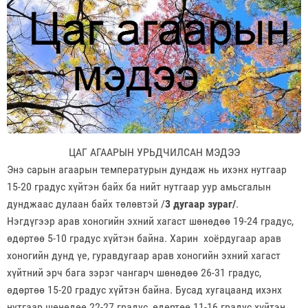
ЦАГ АГААРЫН УРЬДЧИЛСАН МЭДЭЭ
Энэ сарын агаарын температурын дундаж нь ихэнх нутгаар
15-20 градус хүйтэн байх ба нийт нутгаар уур амьсгалын
дунджаас дулаан байх төлөвтэй /
3 дугаар зураг/
.
Нэгдүгээр арав хоногийн эхний хагаст шөнөдөө 19-24 градус,
өдөртөө 5-10 градус хүйтэн байна. Харин хоёрдугаар арав
хоногийн дунд үе, гуравдугаар арав хоногийн эхний хагаст
хүйтний эрч бага зэрэг чангарч шөнөдөө 26-31 градус,
өдөртөө 15-20 градус хүйтэн байна. Бусад хугацаанд ихэнх
нутгаар шөнөдөө 22-27 градус, өдөртөө 11-16 градус хүйтэн