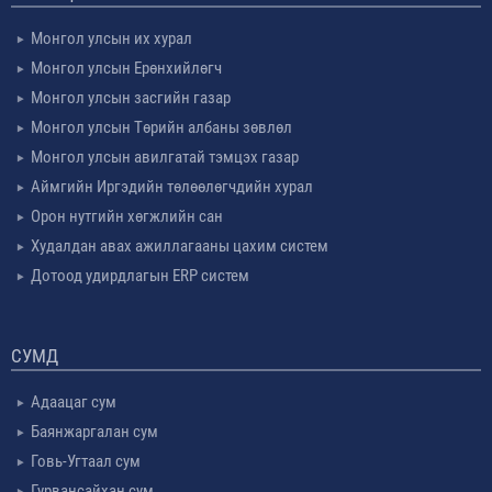
Монгол улсын их хурал
Монгол улсын Ерөнхийлөгч
Монгол улсын засгийн газар
Монгол улсын Төрийн албаны зөвлөл
Монгол улсын авилгатай тэмцэх газар
Аймгийн Иргэдийн төлөөлөгчдийн хурал
Орон нутгийн хөгжлийн сан
Худалдан авах ажиллагааны цахим систем
Дотоод удирдлагын ERP систем
СУМД
Адаацаг сум
Баянжаргалан сум
Говь-Угтаал сум
Гурвансайхан сум