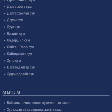
Дэлгэрцогт сум
Дэлгэрхангай сум
Дэрэн сум
Луус сум
Өлзийт сум
Өндөршил сум
Сайхан-Овоо сум
Сайнцагаан сум
Хулд сум
Цагаандэлгэр сум
Эрдэнэдалай сум
АГЕНТЛАГ
Байгаль орчин, аялал жуулчлалын газар
Худалдан авах ажиллагааны газар