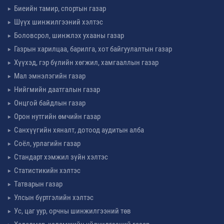
Биеийн тамир, спортын газар
Шүүх шинжилгээний хэлтэс
Боловсрол, шинжлэх ухааны газар
Газрын харилцаа, барилга, хот байгуулалтын газар
Хүүхэд, гэр бүлийн хөгжил, хамгааллын газар
Мал эмнэлэгийн газар
Нийгмийн даатгалын газар
Онцгой байдлын газар
Орон нутгийн өмчийн газар
Санхүүгийн хяналт, дотоод аудитын алба
Соёл, урлагийн газар
Стандарт хэмжил зүйн хэлтэс
Статистикийн хэлтэс
Татварын газар
Улсын бүртгэлийн хэлтэс
Ус, цаг уур, орчны шинжилгээний төв