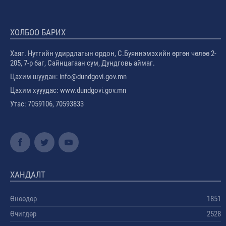
ХОЛБОО БАРИХ
Хаяг. Нутгийн удирдлагын ордон, С.Буяннэмэхийн өргөн чөлөө 2-
205, 7-р баг, Сайнцагаан сум, Дундговь аймаг.
Цахим шуудан: info@dundgovi.gov.mn
Цахим хууудас: www.dundgovi.gov.mn
Утас: 7059106, 70593833
ХАНДАЛТ
Өнөөдөр
1851
Өчигдөр
2528