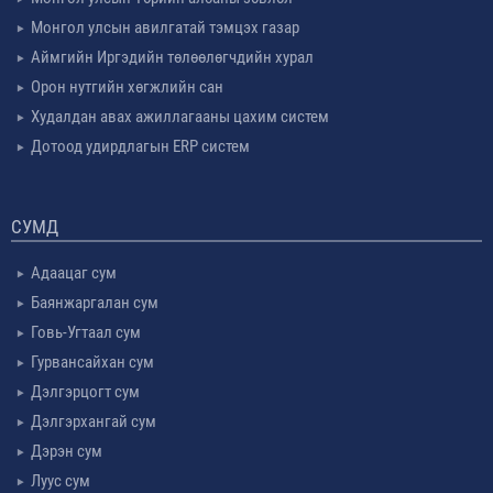
Монгол улсын авилгатай тэмцэх газар
Аймгийн Иргэдийн төлөөлөгчдийн хурал
Орон нутгийн хөгжлийн сан
Худалдан авах ажиллагааны цахим систем
Дотоод удирдлагын ERP систем
СУМД
Адаацаг сум
Баянжаргалан сум
Говь-Угтаал сум
Гурвансайхан сум
Дэлгэрцогт сум
Дэлгэрхангай сум
Дэрэн сум
Луус сум