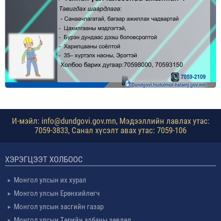
И-мэйл: info@dundgovi.gov.mn, Мэдээллийн лавлах утас:
7059-3833, Санал хүсэлт авах утас: 7059-106
ХЭРЭГЦЭЭТ ХОЛБООС
Монгол улсын их хурал
Монгол улсын Ерөнхийлөгч
Монгол улсын засгийн газар
Монгол улсын Төрийн албаны зөвлөл