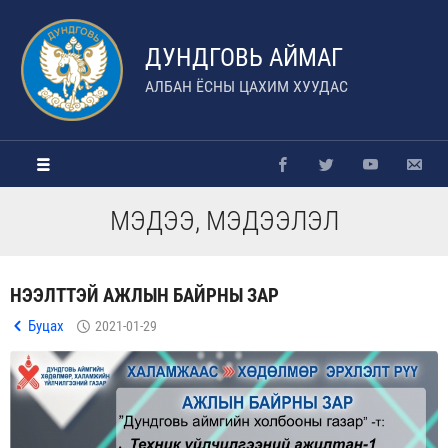
ДУНДГОВЬ АЙМАГ
АЛБАН ЁСНЫ ЦАХИМ ХУУДАС
МЭДЭЭ, МЭДЭЭЛЭЛ
НЭЭЛТТЭЙ АЖЛЫН БАЙРНЫ ЗАР
Буцах
2021-01-29