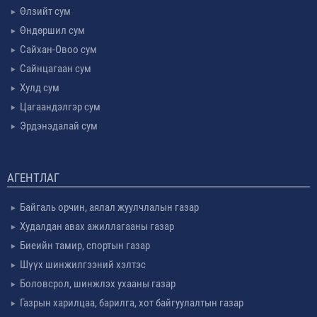
Өлзийт сум
Өндөршил сум
Сайхан-Овоо сум
Сайнцагаан сум
Хулд сум
Цагаандэлгэр сум
Эрдэнэдалай сум
АГЕНТЛАГ
Байгаль орчин, аялал жуулчлалын газар
Худалдан авах ажиллагааны газар
Биеийн тамир, спортын газар
Шүүх шинжилгээний хэлтэс
Боловсрол, шинжлэх ухааны газар
Газрын харилцаа, барилга, хот байгуулалтын газар