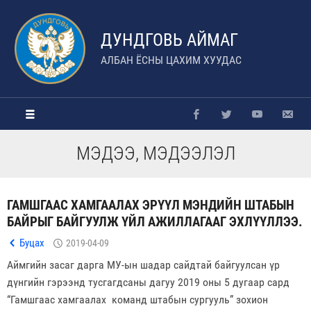
ДУНДГОВЬ АЙМАГ
АЛБАН ЁСНЫ ЦАХИМ ХУУДАС
МЭДЭЭ, МЭДЭЭЛЭЛ
ГАМШГААС ХАМГААЛАХ ЭРҮҮЛ МЭНДИЙН ШТАБЫН
БАЙРЫГ БАЙГУУЛЖ ҮЙЛ АЖИЛЛАГААГ ЭХЛҮҮЛЛЭЭ.
Буцах
2019-04-09
Аймгийн засаг дарга МУ-ын шадар сайдтай байгуулсан үр
дүнгийн гэрээнд тусгагдсаны дагуу 2019 оны 5 дугаар сард
“Гамшгаас хамгаалах команд штабын сургууль” зохион