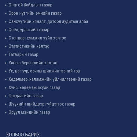
Онцгой байдлын газар
Орон нутгийн өмчийн газар
Санхүүгийн хяналт, дотоод аудитын алба
Соёл, урлагийн газар
Стандарт хэмжил зүйн хэлтэс
Статистикийн хэлтэс
Татварын газар
Улсын бүртгэлийн хэлтэс
Ус, цаг уур, орчны шинжилгээний төв
Хөдөлмөр, халамжийн үйлчилгээний газар
Хүнс, хөдөө аж ахуйн газар
Цагдаагийн газар
Шүүхийн шийдвэр гүйцэтгэх газар
Эрүүл мэндийн газар
ХОЛБОО БАРИХ