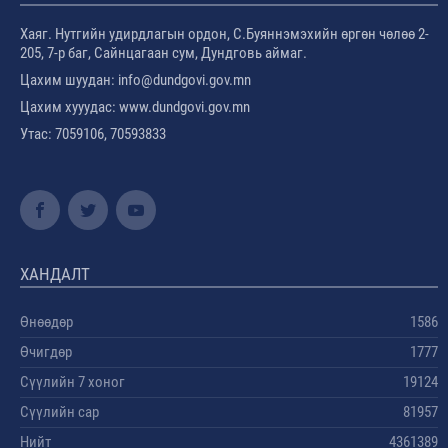
Хаяг. Нутгийн удирдлагын ордон, С.Буяннэмэхийн өргөн чөлөө 2-
205, 7-р баг, Сайнцагаан сум, Дундговь аймаг.
Цахим шуудан: info@dundgovi.gov.mn
Цахим хууудас: www.dundgovi.gov.mn
Утас: 7059106, 70593833
ХАНДАЛТ
Өнөөдөр
1586
Өчигдөр
1777
Сүүлийн 7 хоног
19124
Сүүлийн сар
81957
Нийт
4361389