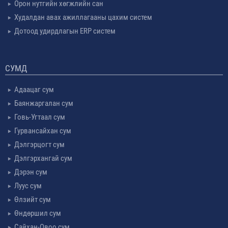
Орон нутгийн хөгжлийн сан
Худалдан авах ажиллагааны цахим систем
Дотоод удирдлагын ERP систем
СУМД
Адаацаг сум
Баянжаргалан сум
Говь-Угтаал сум
Гурвансайхан сум
Дэлгэрцогт сум
Дэлгэрхангай сум
Дэрэн сум
Луус сум
Өлзийт сум
Өндөршил сум
Сайхан-Овоо сум