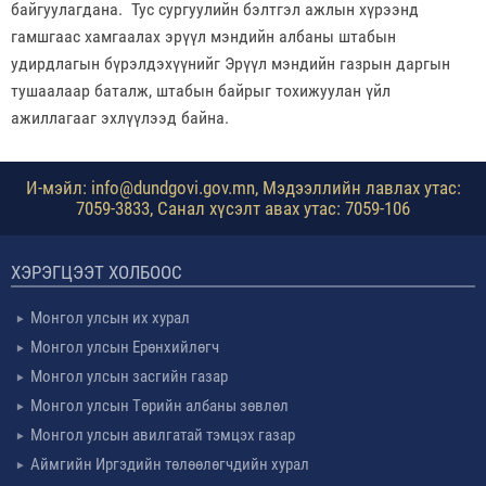
байгуулагдана. Тус сургуулийн бэлтгэл ажлын хүрээнд
гамшгаас хамгаалах эрүүл мэндийн албаны штабын
удирдлагын бүрэлдэхүүнийг Эрүүл мэндийн газрын даргын
тушаалаар баталж, штабын байрыг тохижуулан үйл
ажиллагааг эхлүүлээд байна.
И-мэйл: info@dundgovi.gov.mn, Мэдээллийн лавлах утас:
7059-3833, Санал хүсэлт авах утас: 7059-106
ХЭРЭГЦЭЭТ ХОЛБООС
Монгол улсын их хурал
Монгол улсын Ерөнхийлөгч
Монгол улсын засгийн газар
Монгол улсын Төрийн албаны зөвлөл
Монгол улсын авилгатай тэмцэх газар
Аймгийн Иргэдийн төлөөлөгчдийн хурал