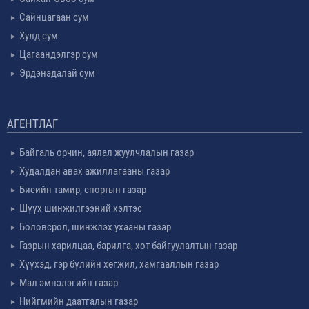
Сайнцагаан сум
Хулд сум
Цагаандэлгэр сум
Эрдэнэдалай сум
АГЕНТЛАГ
Байгаль орчин, аялал жуулчлалын газар
Худалдан авах ажиллагааны газар
Биеийн тамир, спортын газар
Шүүх шинжилгээний хэлтэс
Боловсрол, шинжлэх ухааны газар
Газрын харилцаа, барилга, хот байгуулалтын газар
Хүүхэд, гэр бүлийн хөгжил, хамгааллын газар
Мал эмнэлэгийн газар
Нийгмийн даатгалын газар