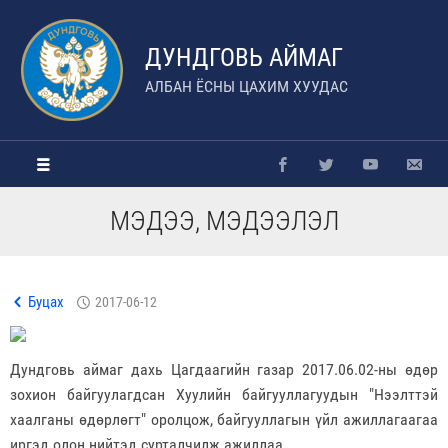
ДУНДГОВЬ АЙМАГ
АЛБАН ЁСНЫ ЦАХИМ ХУУДАС
МЭДЭЭ, МЭДЭЭЛЭЛ
Буцах
2017-06-12
Дундговь аймаг дахь Цагдаагийн газар 2017.06.02-ны өдөр
зохион байгуулагдсан Хуулийн байгууллагуудын "Нээлттэй
хаалганы өдөрлөгт" оролцож, байгууллагын үйл ажиллагаагаа
иргэд олон нийтэд сурталчилж ажиллаа.