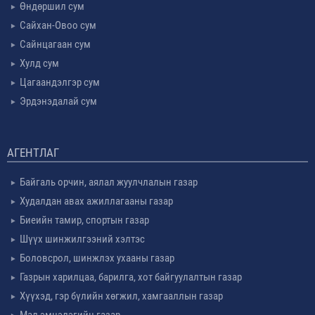
Өндөршил сум
Сайхан-Овоо сум
Сайнцагаан сум
Хулд сум
Цагаандэлгэр сум
Эрдэнэдалай сум
АГЕНТЛАГ
Байгаль орчин, аялал жуулчлалын газар
Худалдан авах ажиллагааны газар
Биеийн тамир, спортын газар
Шүүх шинжилгээний хэлтэс
Боловсрол, шинжлэх ухааны газар
Газрын харилцаа, барилга, хот байгуулалтын газар
Хүүхэд, гэр бүлийн хөгжил, хамгааллын газар