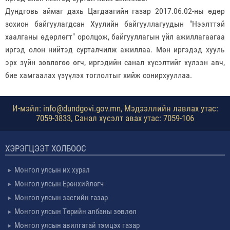
Дундговь аймаг дахь Цагдаагийн газар 2017.06.02-ны өдөр
зохион байгуулагдсан Хуулийн байгууллагуудын "Нээлттэй
хаалганы өдөрлөгт" оролцож, байгууллагын үйл ажиллагаагаа
иргэд олон нийтэд сурталчилж ажиллаа. Мөн иргэдэд хууль
эрх зүйн зөвлөгөө өгч, иргэдийн санал хүсэлтийг хүлээн авч,
бие хамгаалах үзүүлэх тоглолтыг хийж сонирхууллаа.
И-мэйл: info@dundgovi.gov.mn, Мэдээллийн лавлах утас:
7059-3833, Санал хүсэлт авах утас: 7059-106
ХЭРЭГЦЭЭТ ХОЛБООС
Монгол улсын их хурал
Монгол улсын Ерөнхийлөгч
Монгол улсын засгийн газар
Монгол улсын Төрийн албаны зөвлөл
Монгол улсын авилгатай тэмцэх газар