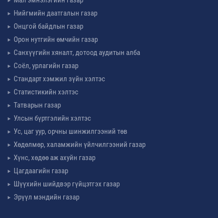
Мал эмнэлэгийн газар
Нийгмийн даатгалын газар
Онцгой байдлын газар
Орон нутгийн өмчийн газар
Санхүүгийн хяналт, дотоод аудитын алба
Соёл, урлагийн газар
Стандарт хэмжил зүйн хэлтэс
Статистикийн хэлтэс
Татварын газар
Улсын бүртгэлийн хэлтэс
Ус, цаг уур, орчны шинжилгээний төв
Хөдөлмөр, халамжийн үйлчилгээний газар
Хүнс, хөдөө аж ахуйн газар
Цагдаагийн газар
Шүүхийн шийдвэр гүйцэтгэх газар
Эрүүл мэндийн газар