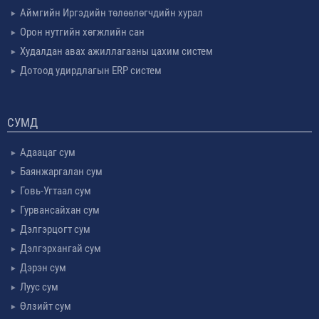
Аймгийн Иргэдийн төлөөлөгчдийн хурал
Орон нутгийн хөгжлийн сан
Худалдан авах ажиллагааны цахим систем
Дотоод удирдлагын ERP систем
СУМД
Адаацаг сум
Баянжаргалан сум
Говь-Угтаал сум
Гурвансайхан сум
Дэлгэрцогт сум
Дэлгэрхангай сум
Дэрэн сум
Луус сум
Өлзийт сум