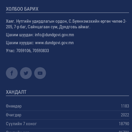
ХОЛБОО БАРИХ
Хаяг. Нутгийн удирдлагын ордон, С.Буяннэмэхийн өргөн чөлөө 2-
205, 7-р баг, Сайнцагаан сум, Дундговь аймаг.
Цахим шуудан: info@dundgovi.gov.mn
Цахим хууудас: www.dundgovi.gov.mn
Утас: 7059106, 70593833
ХАНДАЛТ
Өнөөдөр
1183
Өчигдөр
2022
Сүүлийн 7 хоног
18790