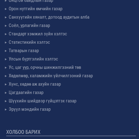
Онцгой байдлын газар
Орон нутгийн өмчийн газар
Санхүүгийн хяналт, дотоод аудитын алба
Соёл, урлагийн газар
Стандарт хэмжил зүйн хэлтэс
Статистикийн хэлтэс
Татварын газар
Улсын бүртгэлийн хэлтэс
Ус, цаг уур, орчны шинжилгээний төв
Хөдөлмөр, халамжийн үйлчилгээний газар
Хүнс, хөдөө аж ахуйн газар
Цагдаагийн газар
Шүүхийн шийдвэр гүйцэтгэх газар
Эрүүл мэндийн газар
ХОЛБОО БАРИХ