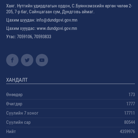
Хаяг. Нутгийн удирдлагын ордон, С.Буяннэмэхийн өргөн чөлөө 2-
205, 7-р баг, Сайнцагаан сум, Дундговь аймаг.
Цахим шуудан: info@dundgovi.gov.mn
Цахим хууудас: www.dundgovi.gov.mn
Утас: 7059106, 70593833
ХАНДАЛТ
Өнөөдөр
173
Өчигдөр
1777
Сүүлийн 7 хоног
17711
Сүүлийн сар
80544
Нийт
4359976