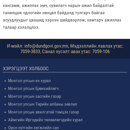
хангамж, ажиллах эмч, сувилагч нарын ажил байдалтай
танилцаж одоогийн нөхцөл байдалд тулгарч байгаа
асуудлуудыг цаашид хэрхэн шийдвэрлэж, хамтарч ажиллах
талаар хэлэлцлээ.
И-мэйл: info@dundgovi.gov.mn, Мэдээллийн лавлах утас:
7059-3833, Санал хүсэлт авах утас: 7059-106
ХЭРЭГЦЭЭТ ХОЛБООС
Монгол улсын их хурал
Монгол улсын Ерөнхийлөгч
Монгол улсын засгийн газар
Монгол улсын Төрийн албаны зөвлөл
Монгол улсын авилгатай тэмцэх газар
Аймгийн Иргэдийн төлөөлөгчдийн хурал
Орон нутгийн хөгжлийн сан