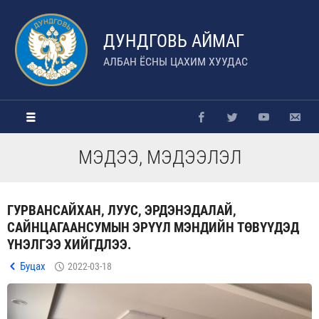
ДУНДГОВЬ АЙМАГ
АЛБАН ЁСНЫ ЦАХИМ ХУУДАС
МЭДЭЭ, МЭДЭЭЛЭЛ
ГУРВАНСАЙХАН, ЛУУС, ЭРДЭНЭДАЛАЙ,
САЙНЦАГААНСУМЫН ЭРҮҮЛ МЭНДИЙН ТӨВҮҮДЭД
ҮНЭЛГЭЭ ХИЙГДЛЭЭ.
Буцах
2022-03-18