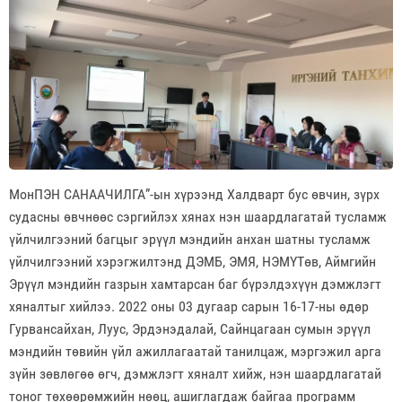
МонПЭН САНААЧИЛГА”-ын хүрээнд Халдварт бус өвчин, зүрх
судасны өвчнөөс сэргийлэх хянах нэн шаардлагатай тусламж
үйлчилгээний багцыг эрүүл мэндийн анхан шатны тусламж
үйлчилгээний хэрэгжилтэнд ДЭМБ, ЭМЯ, НЭМҮТөв, Аймгийн
Эрүүл мэндийн газрын хамтарсан баг бүрэлдэхүүн дэмжлэгт
хяналтыг хийлээ. 2022 оны 03 дугаар сарын 16-17-ны өдөр
Гурвансайхан, Луус, Эрдэнэдалай, Сайнцагаан сумын эрүүл
мэндийн төвийн үйл ажиллагаатай танилцаж, мэргэжил арга
зүйн зөвлөгөө өгч, дэмжлэгт хяналт хийж, нэн шаардлагатай
тоног төхөөрөмжийн нөөц, ашиглагдаж байгаа программ