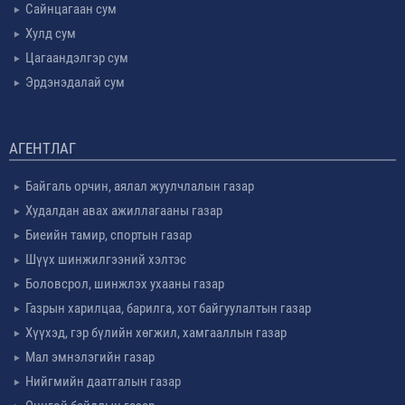
Сайнцагаан сум
Хулд сум
Цагаандэлгэр сум
Эрдэнэдалай сум
АГЕНТЛАГ
Байгаль орчин, аялал жуулчлалын газар
Худалдан авах ажиллагааны газар
Биеийн тамир, спортын газар
Шүүх шинжилгээний хэлтэс
Боловсрол, шинжлэх ухааны газар
Газрын харилцаа, барилга, хот байгуулалтын газар
Хүүхэд, гэр бүлийн хөгжил, хамгааллын газар
Мал эмнэлэгийн газар
Нийгмийн даатгалын газар