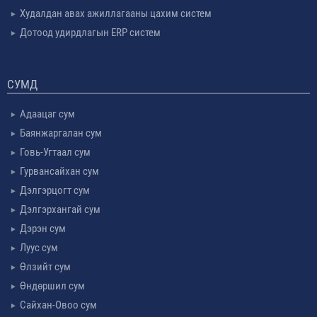
Худалдан авах ажиллагааны цахим систем
Дотоод удирдлагын ERP систем
СУМД
Адаацаг сум
Баянжаргалан сум
Говь-Угтаал сум
Гурвансайхан сум
Дэлгэрцогт сум
Дэлгэрхангай сум
Дэрэн сум
Луус сум
Өлзийт сум
Өндөршил сум
Сайхан-Овоо сум