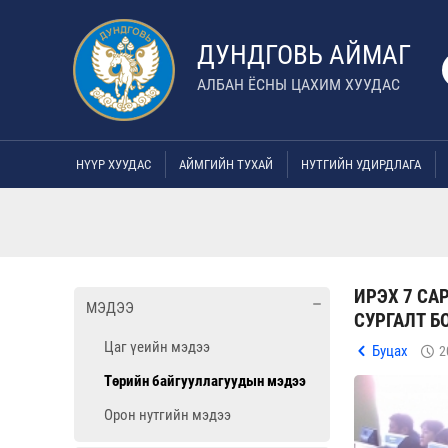
ДУНДГОВЬ АЙМАГ
АЛБАН ЁСНЫ ЦАХИМ ХУУДАС
НҮҮР ХУУДАС
АЙМГИЙН ТУХАЙ
НУТГИЙН УДИРДЛАГА
ИРЭХ 7 СА
МЭДЭЭ
СУРГАЛТ Б
Цаг үеийн мэдээ
Буцах
2
Төрийн байгууллагуудын мэдээ
Орон нутгийн мэдээ