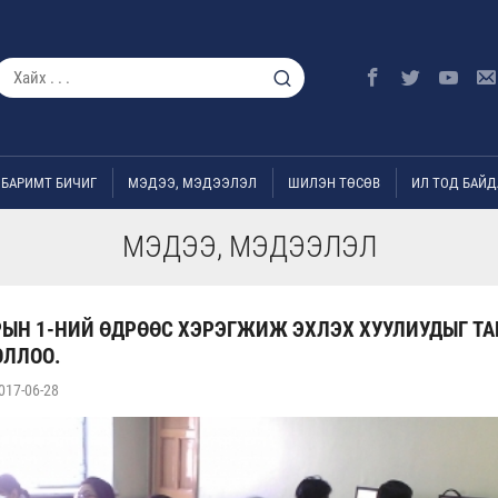
БАРИМТ БИЧИГ
МЭДЭЭ, МЭДЭЭЛЭЛ
ШИЛЭН ТӨСӨВ
ИЛ ТОД БАЙД
МЭДЭЭ, МЭДЭЭЛЭЛ
РЫН 1-НИЙ ӨДРӨӨС ХЭРЭГЖИЖ ЭХЛЭХ ХУУЛИУДЫГ Т
ОЛЛОО.
017-06-28