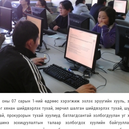
 сарын 1-ний өдрөөс хэрэгжиж эхлэх эрүүгийн хууль, зө
эг хянан шийдвэрлэх тухай, зөрчил шалган шийдвэрлэх тухай, ш
хай, прокурорын тухай хуулиуд батлагдсантай холбогдуулан уг 
шинэ зохицуулалтын талаар холбогдох хуулийн байгуулл