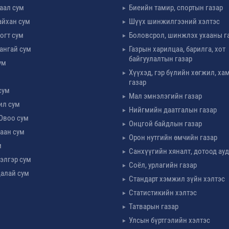
таал сум
Биеийн тамир, спортын газар
айхан сум
Шүүх шинжилгээний хэлтэс
огт сум
Боловсрол, шинжлэх ухааны г
ангай сум
Газрын харилцаа, барилга, хот
байгуулалтын газар
ум
Хүүхэд, гэр бүлийн хөгжил, х
м
газар
сум
Мал эмнэлэгийн газар
ил сум
Нийгмийн даатгалын газар
Овоо сум
Онцгой байдлын газар
аан сум
Орон нутгийн өмчийн газар
м
Санхүүгийн хяналт, дотоод ау
элгэр сум
Соёл, урлагийн газар
алай сум
Стандарт хэмжил зүйн хэлтэс
Статистикийн хэлтэс
Татварын газар
Улсын бүртгэлийн хэлтэс