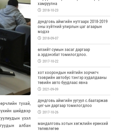
хамруулна
2018-10-23
дундговь аймгийн нутгаарх 2018-2019
оны хүйтний улирлын цаг агаарын
мэдээ
2018-09-07
өлзийт сумын засаг даргаар
а.эрдэнэбат томилогдлоо.
2017-10-22
хот хоорондын нийтийн зорчигч
тээврийн автобус тэнгэр худалдааны
төвийн авто буудлаас явна
2021-09-09
дундговь аймгийн уугуул с.баатаржав
рчлийн тухай,
цег-ын даргаар томилогдлоо
үүхийн шийдвэр
2017-10-26
хуулиудын үзэл
мандалговь хотын хөгжлийн ерөнхий
агуудын албан
төлөвлөгөө