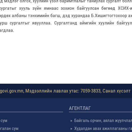
д мэдлэг олгох, хуулийн үзэл баримтлалыг таниулах сургалт болл
г хууль зүйн ямнаас зохион байгуулсан бөгөөд ХСИХ-ий
өрдөх албаны тэнхимийн багш, дэд хурандаа Б.Хишигтогтохоор а
урш сургалтыг явууллаа. Сургалтанд аймгийн хуулийн байгуу
агдлаа.
ovi.gov.mn, Мэдээллийн лавлах утас: 7059-3833, Санал хүсэлт 
АГЕНТЛАГ
 сум
Байгаль орчин, аялал жуулчла
галан сум
Худалдан авах ажиллагааны г