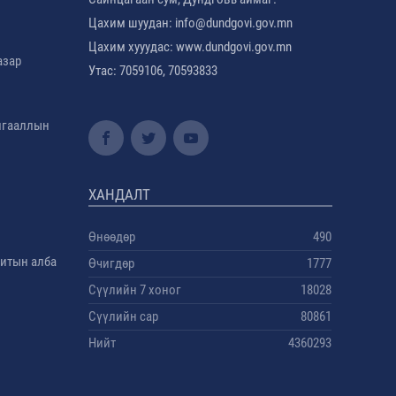
Цахим шуудан: info@dundgovi.gov.mn
Цахим хууудас: www.dundgovi.gov.mn
азар
Утас: 7059106, 70593833
амгааллын
ХАНДАЛТ
Өнөөдөр
490
дитын алба
Өчигдөр
1777
Сүүлийн 7 хоног
18028
Сүүлийн сар
80861
Нийт
4360293