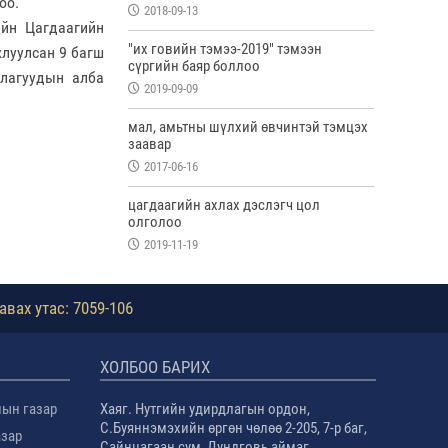
оо.
2018-09-13
н Цагдаагийн
"их говийн тэмээ-2019" тэмээн
хлуулсан 9 багш
сүргийн баяр боллоо
ллагуудын алба
2019-09-09
мал, амьтны шүлхий өвчинтэй тэмцэх
заавар
2017-06-16
цагдаагийн ахлах дэслэгч цол
олголоо
2019-11-19
авах утас: 7059-106
ХОЛБОО БАРИХ
лын газар
Хаяг. Нутгийн удирдлагын ордон,
С.Буяннэмэхийн өргөн чөлөө 2-205, 7-р баг,
азар
Сайнцагаан сум, Дундговь аймаг.