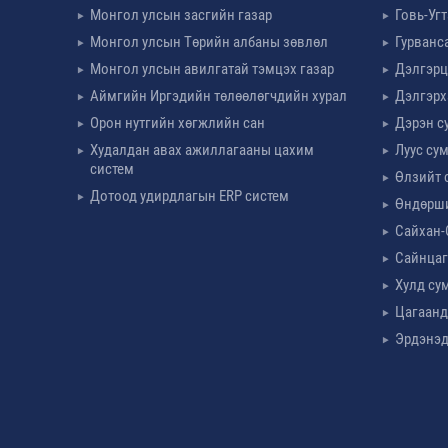
Монгол улсын засгийн газар
Говь-Уг
Монгол улсын Төрийн албаны зөвлөл
Гурванс
Монгол улсын авилгатай тэмцэх газар
Дэлгэрц
Аймгийн Иргэдийн төлөөлөгчдийн хурал
Дэлгэрх
Орон нутгийн хөгжлийн сан
Дэрэн с
Худалдан авах ажиллагааны цахим
Луус су
систем
Өлзийт 
Дотоод удирдлагын ERP систем
Өндөрш
Сайхан-
Сайнцаг
Хулд су
Цагаанд
Эрдэнэд