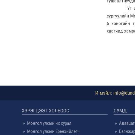
тушаалтнууда
Уг сургаты
сургуулийн М
5 хоногийн т
хаагчид хамр
И-мэйл: info@dundg
ХЭРЭГЦЭЭТ ХОЛБООС
СУМД
Монгол улсын их хурал
Адаацаг
Монгол улсын Ерөнхийлөгч
Баянжар