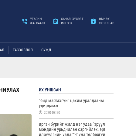
УТАСНЫ
САНАЛ, ХҮСЭЛТ
ӨМНӨХ
ЖАГСААЛТ
ИЛГЭЭХ
ХУВИЛБАР
АЛ
ТАСЗӨВЛӨЛ
СУМД
АНИУЛАХ
ИХ УНШСАН
"бид мартахгүй" цахим уралдааны
удирдамж
2020-03-20
иргэн бүрийг жилд нэг удаа “эрүүл
мэндийн урьдчилан сэргийлэх, эрт
илрүүлгийн үзлэг”-т үнэ төлбөргүй