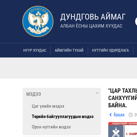
ДУНДГОВЬ АЙМАГ
АЛБАН ЁСНЫ ЦАХИМ ХУУДАС
НҮҮР ХУУДАС
АЙМГИЙН ТУХАЙ
НУТГИЙН УДИРДЛАГА
"ЦАР ТАХЛ
МЭДЭЭ
САНХҮҮГИ
БАЙНА.
Цаг үеийн мэдээ
Буцах
2
Төрийн байгууллагуудын мэдээ
Орон нутгийн мэдээ