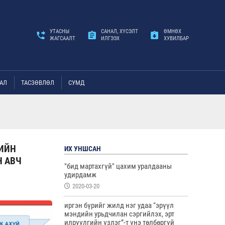
УТАСНЫ
САНАЛ, ХҮСЭЛТ
ӨМНӨХ
ЖАГСААЛТ
ИЛГЭЭХ
ХУВИЛБАР
АЛ
ТАСЗӨВЛӨЛ
СУМД
-ИЙН
ИХ УНШСАН
Н АВЧ
"бид мартахгүй" цахим уралдааны
удирдамж
2020-03-20
иргэн бүрийг жилд нэг удаа “эрүүл
мэндийн урьдчилан сэргийлэх, эрт
илрүүлгийн үзлэг”-т үнэ төлбөргүй