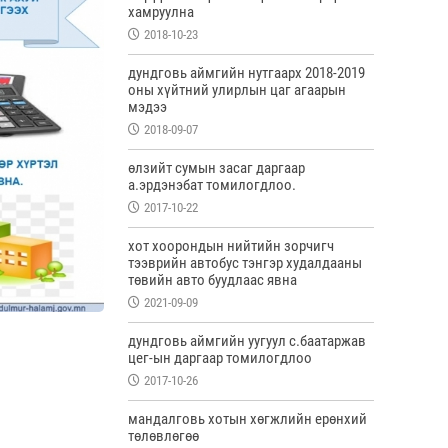
хамруулна
2018-10-23
дундговь аймгийн нутгаарх 2018-2019
оны хүйтний улирлын цаг агаарын
мэдээ
2018-09-07
өлзийт сумын засаг даргаар
а.эрдэнэбат томилогдлоо.
2017-10-22
хот хоорондын нийтийн зорчигч
тээврийн автобус тэнгэр худалдааны
төвийн авто буудлаас явна
2021-09-09
дундговь аймгийн уугуул с.баатаржав
цег-ын даргаар томилогдлоо
2017-10-26
мандалговь хотын хөгжлийн ерөнхий
төлөвлөгөө