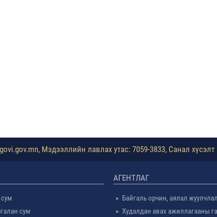
ovi.gov.mn, Мэдээллийн лавлах утас: 7059-3833, Санал хүсэлт 
АГЕНТЛАГ
 сум
Байгаль орчин, аялал жуулчла
галан сум
Худалдан авах ажиллагааны г