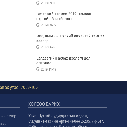
2018-09-13
"их говийн тэмээ-2019" тэмээн
сүргийн баяр боллоо
2019-09-09
мал, амьтны шүлхий өвчинтэй тэмцэх
заавар
2017-06-16
цагдаагийн ахлах дэслэгч цол
олголоо
2019-11-19
авах утас: 7059-106
ХОЛБОО БАРИХ
лын газар
Хаяг. Нутгийн удирдлагын ордон,
С.Буяннэмэхийн өргөн чөлөө 2-205, 7-р баг,
азар
Сайнцагаан сум, Дундговь аймаг.