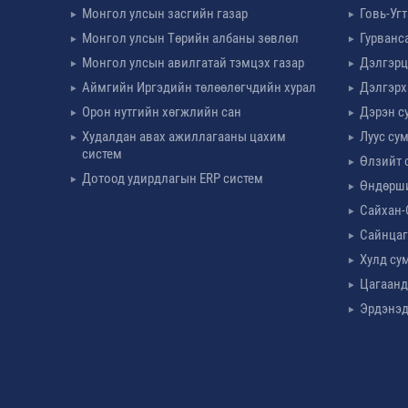
Монгол улсын засгийн газар
Говь-Уг
Монгол улсын Төрийн албаны зөвлөл
Гурванс
Монгол улсын авилгатай тэмцэх газар
Дэлгэрц
Аймгийн Иргэдийн төлөөлөгчдийн хурал
Дэлгэрх
Орон нутгийн хөгжлийн сан
Дэрэн с
Худалдан авах ажиллагааны цахим
Луус су
систем
Өлзийт 
Дотоод удирдлагын ERP систем
Өндөрш
Сайхан-
Сайнцаг
Хулд су
Цагаанд
Эрдэнэд