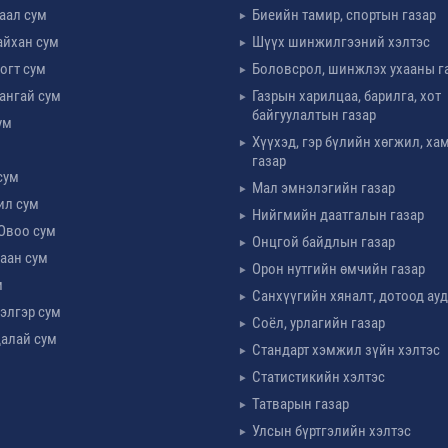
таал сум
Биеийн тамир, спортын газар
айхан сум
Шүүх шинжилгээний хэлтэс
огт сум
Боловсрол, шинжлэх ухааны г
ангай сум
Газрын харилцаа, барилга, хот
байгуулалтын газар
ум
Хүүхэд, гэр бүлийн хөгжил, х
м
газар
сум
Мал эмнэлэгийн газар
ил сум
Нийгмийн даатгалын газар
Овоо сум
Онцгой байдлын газар
аан сум
Орон нутгийн өмчийн газар
м
Санхүүгийн хяналт, дотоод ау
элгэр сум
Соёл, урлагийн газар
алай сум
Стандарт хэмжил зүйн хэлтэс
Статистикийн хэлтэс
Татварын газар
Улсын бүртгэлийн хэлтэс