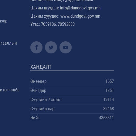
Цахим шуудан: info@dundgovi.gov.mn
Цахим хууудас: www.dundgovi.gov.mn
азар
Утас: 7059106, 70593833
амгааллын
ХАНДАЛТ
Өнөөдөр
1657
дитын алба
Өчигдөр
1851
Сүүлийн 7 хоног
19114
Сүүлийн сар
82468
Нийт
4363311