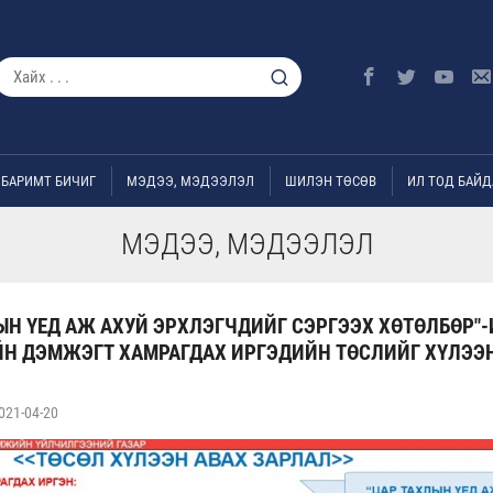
БАРИМТ БИЧИГ
МЭДЭЭ, МЭДЭЭЛЭЛ
ШИЛЭН ТӨСӨВ
ИЛ ТОД БАЙД
МЭДЭЭ, МЭДЭЭЛЭЛ
ЫН ҮЕД АЖ АХУЙ ЭРХЛЭГЧДИЙГ СЭРГЭЭХ ХӨТӨЛБӨР"
ЙН ДЭМЖЭГТ ХАМРАГДАХ ИРГЭДИЙН ТӨСЛИЙГ ХҮЛЭЭ
021-04-20