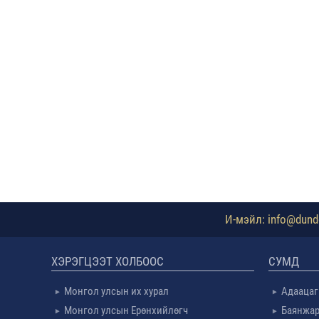
И-мэйл: info@dundg
ХЭРЭГЦЭЭТ ХОЛБООС
СУМД
Монгол улсын их хурал
Адаацаг
Монгол улсын Ерөнхийлөгч
Баянжар