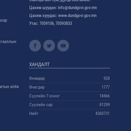
Цахим шуудан: info@dundgovi.gov.mn
Цахим хууудас: www.dundgovi.gov.mn
азар
Утас: 7059106, 70593833
амгааллын
ХАНДАЛТ
Өнөөдөр
928
дитын алба
Өчигдөр
1777
Сүүлийн 7 хоног
18466
Сүүлийн сар
81299
Нийт
4360731