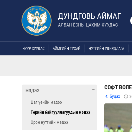
ДУНДГОВЬ АЙМАГ
АЛБАН ЁСНЫ ЦАХИМ ХУУДАС
НҮҮР ХУУДАС
АЙМГИЙН ТУХАЙ
НУТГИЙН УДИРДЛАГА
СОФТ ВОЛЕ
МЭДЭЭ
Буцах
2
Цаг үеийн мэдээ
Төрийн байгууллагуудын мэдээ
Орон нутгийн мэдээ