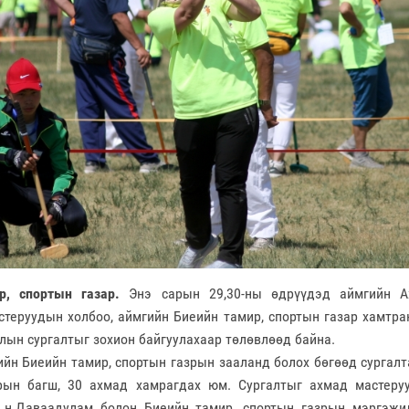
р, спортын газар.
Энэ сарын 29,30-ны өдрүүдэд аймгийн А
теруудын холбоо, аймгийн Биеийн тамир, спортын газар хамтран
лын сургалтыг зохион байгуулахаар төлөвлөөд байна.
ийн Биеийн тамир, спортын газрын зааланд болох бөгөөд сургал
рын багш, 30 ахмад хамрагдах юм. Сургалтыг ахмад мастеру
 н.Даваадулам болон Биеийн тамир,
спортын газрын мэргэжил