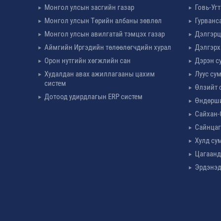
Монгол улсын засгийн газар
Говь-Уг
Монгол улсын Төрийн албаны зөвлөл
Гурванс
Монгол улсын авилгатай тэмцэх газар
Дэлгэрц
Аймгийн Иргэдийн төлөөлөгчдийн хурал
Дэлгэрх
Орон нутгийн хөгжлийн сан
Дэрэн с
Худалдан авах ажиллагааны цахим
Луус су
систем
Өлзийт 
Дотоод удирдлагын ERP систем
Өндөрш
Сайхан-
Сайнцаг
Хулд су
Цагаанд
Эрдэнэд