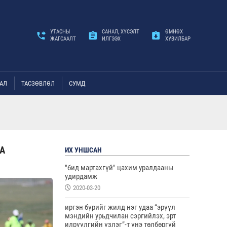
УТАСНЫ
САНАЛ, ХҮСЭЛТ
ӨМНӨХ
ЖАГСААЛТ
ИЛГЭЭХ
ХУВИЛБАР
АЛ
ТАСЗӨВЛӨЛ
СУМД
А
ИХ УНШСАН
"бид мартахгүй" цахим уралдааны
удирдамж
2020-03-20
иргэн бүрийг жилд нэг удаа “эрүүл
мэндийн урьдчилан сэргийлэх, эрт
илрүүлгийн үзлэг”-т үнэ төлбөргүй