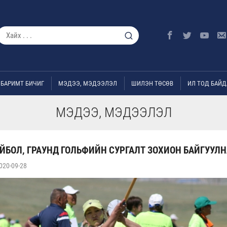
БАРИМТ БИЧИГ
МЭДЭЭ, МЭДЭЭЛЭЛ
ШИЛЭН ТӨСӨВ
ИЛ ТОД БАЙД
МЭДЭЭ, МЭДЭЭЛЭЛ
ЙБОЛ, ГРАУНД ГОЛЬФИЙН СУРГАЛТ ЗОХИОН БАЙГУУЛН
020-09-28