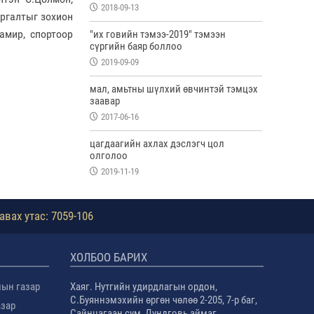
2018-09-13
ургалтыг зохион
амир, спортоор
"их говийн тэмээ-2019" тэмээн
сүргийн баяр боллоо
2019-09-09
мал, амьтны шүлхий өвчинтэй тэмцэх
заавар
2017-06-16
цагдаагийн ахлах дэслэгч цол
олголоо
2019-11-19
авах утас: 7059-106
ХОЛБОО БАРИХ
лын газар
Хаяг. Нутгийн удирдлагын ордон,
С.Буяннэмэхийн өргөн чөлөө 2-205, 7-р баг,
азар
Сайнцагаан сум, Дундговь аймаг.