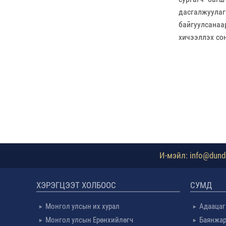
дасгалжуулаг
байгуулсанаа
хичээллэх со
И-мэйл: info@dundg
ХЭРЭГЦЭЭТ ХОЛБООС
СУМД
Монгол улсын их хурал
Адаацаг
Монгол улсын Ерөнхийлөгч
Баянжар