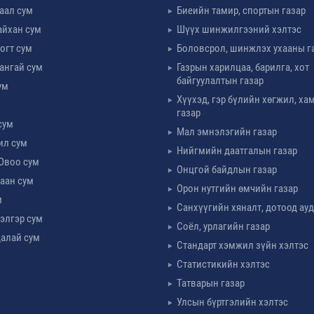
таал сум
Биеийн тамир, спортын газар
айхан сум
Шүүх шинжилгээний хэлтэс
огт сум
Боловсрол, шинжлэх ухааны г
ангай сум
Газрын харилцаа, барилга, хот
байгуулалтын газар
ум
Хүүхэд, гэр бүлийн хөгжил, х
м
газар
сум
Мал эмнэлэгийн газар
ил сум
Нийгмийн даатгалын газар
Овоо сум
Онцгой байдлын газар
аан сум
Орон нутгийн өмчийн газар
м
Санхүүгийн хяналт, дотоод ау
элгэр сум
Соёл, урлагийн газар
алай сум
Стандарт хэмжил зүйн хэлтэс
Статистикийн хэлтэс
Татварын газар
Улсын бүртгэлийн хэлтэс