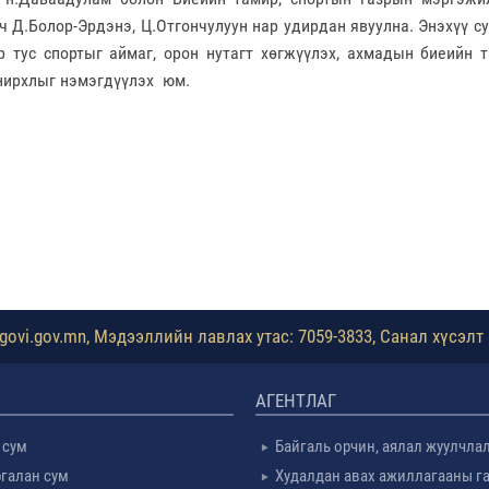
ч Д.Болор-Эрдэнэ, Ц.Отгончулуун нар удирдан
явуулна. Энэхүү с
р тус спортыг аймаг, орон нутагт хөгжүүлэх, ахмадын биеийн т
нирхлыг нэмэгдүүлэх юм.
ovi.gov.mn, Мэдээллийн лавлах утас: 7059-3833, Санал хүсэлт 
АГЕНТЛАГ
 сум
Байгаль орчин, аялал жуулчла
галан сум
Худалдан авах ажиллагааны г