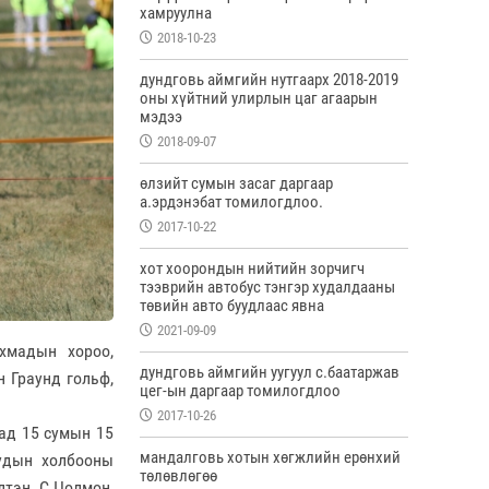
хамруулна
2018-10-23
дундговь аймгийн нутгаарх 2018-2019
оны хүйтний улирлын цаг агаарын
мэдээ
2018-09-07
өлзийт сумын засаг даргаар
а.эрдэнэбат томилогдлоо.
2017-10-22
хот хоорондын нийтийн зорчигч
тээврийн автобус тэнгэр худалдааны
төвийн авто буудлаас явна
2021-09-09
хмадын хороо,
дундговь аймгийн уугуул с.баатаржав
 Граунд гольф,
цег-ын даргаар томилогдлоо
2017-10-26
тад 15 сумын 15
мандалговь хотын хөгжлийн ерөнхий
удын холбооны
төлөвлөгөө
тэн С.Цолмон,