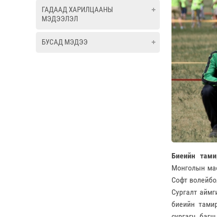
ГАДААД ХАРИЛЦААНЫ
МЭДЭЭЛЭЛ
БУСАД МЭДЭЭ
Биеийн тами
Монголын мас
Софт волейбо
Сургалт аймг
биеийн тами
сургагч багш