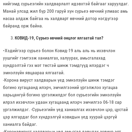
нийгэмд сүрьеэгийн халдварлалт идэвхтэй байгааг харуулдаг.
Манай улсад жил бүр 200 гаруй хүн сүрьеэ өвчний улмаас амь
насаа алдаж байгаа нь халдварт өвчний дотор нэгдүгээр
байранд орж байна.
КОВИД-19, Сүрьеэ өвчний онцлог ялгаатай тал?
-
Хэдийгээр сүрьеэ болон Ковид-19 аль аль нь ихэвчлэн
уушгийг гэмтээж ханиалгах, халуурах, амьсгалахад
хүндрэлтэй гэх мэт төстэй шинж тэмдгүүд илэрдэг ч
эмнэлзүйн явцаараа ялгаатай.
-Корона вируст халдварын үед эмнэлзүйн шинж тэмдэг
богино хугацаанд илэрч, эмчилгээний үргэлжлэх хугацаа
харьцангуй богино үргэлжилдэг бол сүрьеэгийн эмнэлзүйн
илрэл ихэвчлэн удаан хугацаанд илэрч эмчилгээ 06-18 сар
үргэлжилдэг. -Сүрьеэгийн үед ханиалгах ихэвчлэн цэр, цустай
цэр ялгардаг бол хүндрэлгүй ковидын үед хуурай цэргүй
ханиалга байдаг.
-Коронавируст халдварын үед амьсгал давчдах зовиур эрт