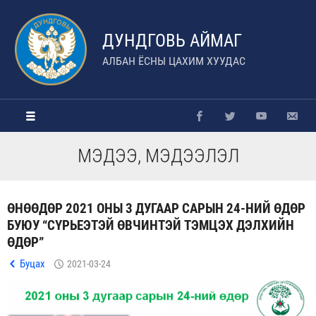
ДУНДГОВЬ АЙМАГ
АЛБАН ЁСНЫ ЦАХИМ ХУУДАС
МЭДЭЭ, МЭДЭЭЛЭЛ
ӨНӨӨДӨР 2021 ОНЫ 3 ДУГААР САРЫН 24-НИЙ ӨДӨР
БУЮУ “СҮРЬЕЭТЭЙ ӨВЧИНТЭЙ ТЭМЦЭХ ДЭЛХИЙН
ӨДӨР”
Буцах
2021-03-24