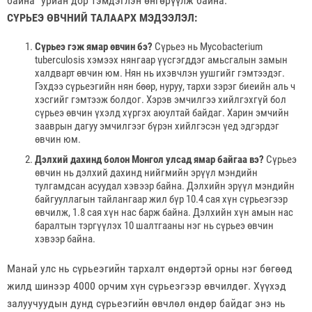
байна” уриан дор тэмдэглэн өнгөрүүлж байна.
СҮРЬЕЭ ӨВЧНИЙ ТАЛААРХ МЭДЭЭЛЭЛ:
Сүрьеэ гэж ямар өвчин бэ?
Сүрьеэ нь Mycobacterium
tuberculosis хэмээх нянгаар үүсгэгддэг амьсгалын замын
халдварт өвчин юм. Нян нь ихэвчлэн уушгийг гэмтээдэг.
Гэхдээ сүрьеэгийн нян бөөр, нуруу, тархи зэрэг биеийн аль ч
хэсгийг гэмтээж болдог. Хэрэв эмчилгээ хийлгэхгүй бол
сүрьеэ өвчин үхэлд хүргэх аюултай байдаг. Харин эмчийн
зааврын дагуу эмчилгээг бүрэн хийлгэсэн үед эдгэрдэг
өвчин юм.
Дэлхий дахинд болон Монгол улсад ямар байгаа вэ?
Сүрьеэ
өвчин нь дэлхий дахинд нийгмийн эрүүл мэндийн
тулгамдсан асуудал хэвээр байна. Дэлхийн эрүүл мэндийн
байгууллагын тайлангаар жил бүр 10.4 сая хүн сүрьеэгээр
өвчилж, 1.8 сая хүн нас барж байна. Дэлхийн хүн амын нас
баралтын тэргүүлэх 10 шалтгааны нэг нь сүрьеэ өвчин
хэвээр байна.
Манай улс нь сүрьеэгийн тархалт өндөртэй орны нэг бөгөөд
жилд шинээр 4000 орчим хүн сүрьеэгээр өвчилдөг. Хүүхэд
залуучуудын дунд сүрьеэгийн өвчлөл өндөр байдаг энэ нь