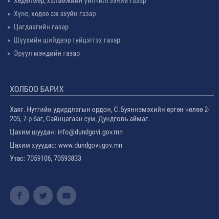
Хөдөлмөр, халамжийн үйлчилгээний газар
Хүнс, хөдөө аж ахуйн газар
Цагдаагийн газар
Шүүхийн шийдвэр гүйцэтгэх газар
Эрүүл мэндийн газар
ХОЛБОО БАРИХ
Хаяг. Нутгийн удирдлагын ордон, С.Буяннэмэхийн өргөн чөлөө 2-
205, 7-р баг, Сайнцагаан сум, Дундговь аймаг.
Цахим шуудан: info@dundgovi.gov.mn
Цахим хууудас: www.dundgovi.gov.mn
Утас: 7059106, 70593833