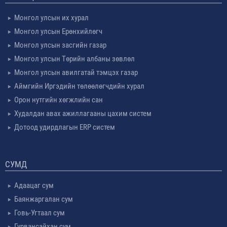
Монгол улсын их хурал
Монгол улсын Ерөнхийлөгч
Монгол улсын засгийн газар
Монгол улсын Төрийн албаны зөвлөл
Монгол улсын авилгатай тэмцэх газар
Аймгийн Иргэдийн төлөөлөгчдийн хурал
Орон нутгийн хөгжлийн сан
Худалдан авах ажиллагааны цахим систем
Дотоод удирдлагын ERP систем
СУМД
Адаацаг сум
Баянжаргалан сум
Говь-Угтаал сум
Гурвансайхан сум