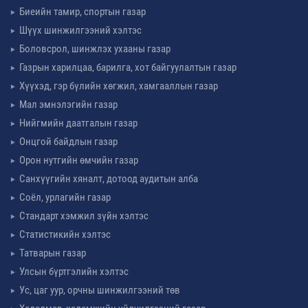
Биеийн тамир, спортын газар
Шүүх шинжилгээний хэлтэс
Боловсрол, шинжлэх ухааны газар
Газрын харилцаа, барилга, хот байгуулалтын газар
Хүүхэд, гэр бүлийн хөгжил, хамгааллын газар
Мал эмнэлэгийн газар
Нийгмийн даатгалын газар
Онцгой байдлын газар
Орон нутгийн өмчийн газар
Санхүүгийн хяналт, дотоод аудитын алба
Соёл, урлагийн газар
Стандарт хэмжил зүйн хэлтэс
Статистикийн хэлтэс
Татварын газар
Улсын бүртгэлийн хэлтэс
Ус, цаг уур, орчны шинжилгээний төв