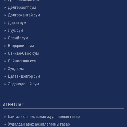
Дэлгэрцогт сум
Дэлгэрхангай сум
Дэрэн сум
Луус сум
Өлзийт сум
Өндөршил сум
Сайхан-Овоо сум
Сайнцагаан сум
Хулд сум
Цагаандэлгэр сум
Эрдэнэдалай сум
АГЕНТЛАГ
Байгаль орчин, аялал жуулчлалын газар
Худалдан авах ажиллагааны газар