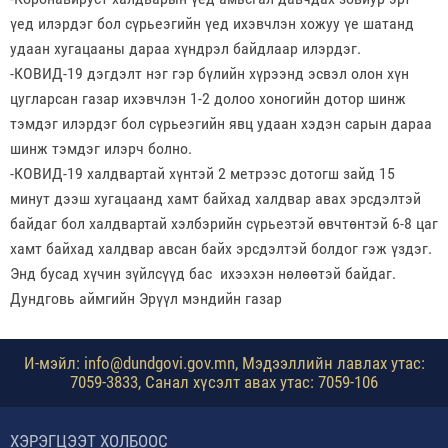
үед илэрдэг бол сүрьеэгийн үед ихэвчлэн хожуу үе шатанд
удаан хугацааны дараа хүндрэл байдлаар илэрдэг.
-КОВИД-19 дэгдэлт нэг гэр бүлийн хүрээнд эсвэл олон хүн
цугларсан газар ихэвчлэн 1-2 долоо хоногийн дотор шинж
тэмдэг илэрдэг бол сүрьеэгийн явц удаан хэдэн сарын дараа
шинж тэмдэг илэрч болно.
-КОВИД-19 халдвартай хүнтэй 2 метрээс дотогш зайд 15
минут дээш хугацаанд хамт байхад халдвар авах эрсдэлтэй
байдаг бол халдвартай хэлбэрийн сүрьеэтэй өвчтөнтэй 6-8 цаг
хамт байхад халдвар авсан байх эрсдэлтэй болдог гэж үздэг.
Энд бусад хүчин зүйлсүүд бас ихээхэн нөлөөтэй байдаг.
Дундговь аймгийн Эрүүл мэндийн газар
И-мэйл: info@dundgovi.gov.mn, Мэдээллийн лавлах утас:
7059-3833, Санал хүсэлт авах утас: 7059-106
ХЭРЭГЦЭЭТ ХОЛБООС