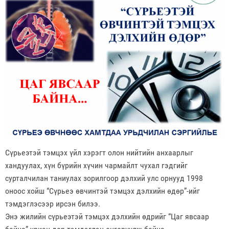
Сүрьеэтэй тэмцэх үйл хэрэгт олон нийтийн анхаарлыг
хандуулах, хүн бүрийн хүчин чармайлт чухал гэдгийг
сурталчилан таниулах зорилгоор дэлхий улс орнууд 1998
оноос хойш “Сүрьеэ өвчинтэй тэмцэх дэлхийн өдөр”-ийг
тэмдэглэсээр ирсэн билээ.
Энэ жилийн сүрьеэтэй тэмцэх дэлхийн өдрийг “Цаг явсаар