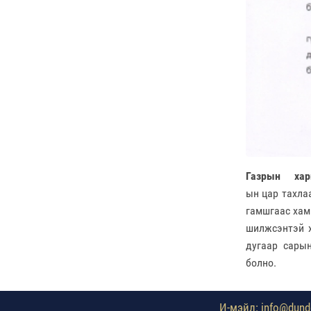
Газрын хар
ын
цар тахла
гамшгаас хам
шилжсэнтэй х
дугаар сарын
болно.
И-мэйл: info@dundg