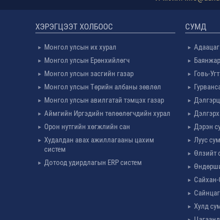
ХЭРЭГЦЭЭТ ХОЛБООС
СУМД
Монгол улсын их хурал
Адаацаг
Монгол улсын Ерөнхийлөгч
Баянжар
Монгол улсын засгийн газар
Говь-Уг
Монгол улсын Төрийн албаны зөвлөл
Гурванс
Монгол улсын авилгатай тэмцэх газар
Дэлгэрц
Аймгийн Иргэдийн төлөөлөгчдийн хурал
Дэлгэрх
Орон нутгийн хөгжлийн сан
Дэрэн с
Худалдан авах ажиллагааны цахим
Луус су
систем
Өлзийт 
Дотоод удирдлагын ERP систем
Өндөрш
Сайхан-
Сайнцаг
Хулд су
Цагаанд