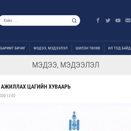
БАРИМТ БИЧИГ
МЭДЭЭ, МЭДЭЭЛЭЛ
ШИЛЭН ТӨСӨВ
ИЛ ТОД БАЙД
МЭДЭЭ, МЭДЭЭЛЭЛ
Н АЖИЛЛАХ ЦАГИЙН ХУВААРЬ
020-12-02