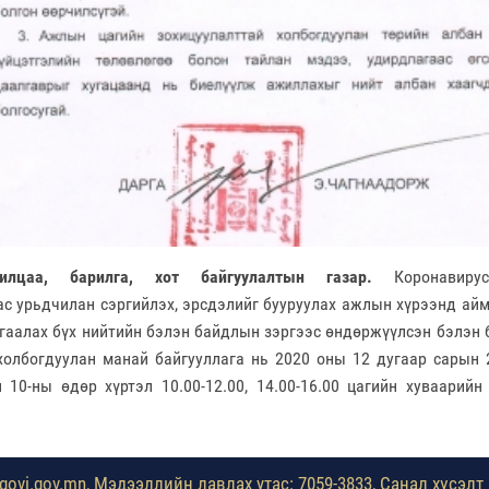
илцаа, барилга, хот байгуулалтын газар.
Коронавиру
ас урьдчилан сэргийлэх, эрсдэлийг бууруулах ажлын хүрээнд ай
гаалах бүх нийтийн бэлэн байдлын зэргээс өндөржүүлсэн бэлэн 
олбогдуулан манай байгууллага нь 2020 оны 12 дугаар сарын 
 10-
ны
өдөр хүртэл 10.00-12.00, 14.00-16.00 цагийн хуваарийн
ovi.gov.mn, Мэдээллийн лавлах утас: 7059-3833, Санал хүсэлт 