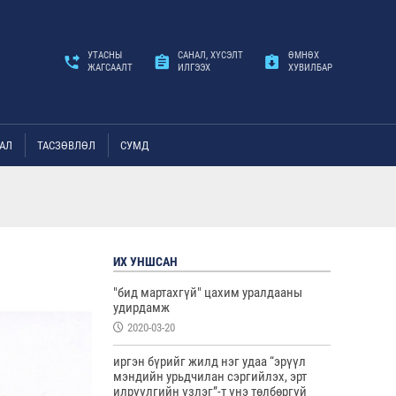
УТАСНЫ
САНАЛ, ХҮСЭЛТ
ӨМНӨХ
ЖАГСААЛТ
ИЛГЭЭХ
ХУВИЛБАР
АЛ
ТАСЗӨВЛӨЛ
СУМД
ИХ УНШСАН
"бид мартахгүй" цахим уралдааны
удирдамж
2020-03-20
иргэн бүрийг жилд нэг удаа “эрүүл
мэндийн урьдчилан сэргийлэх, эрт
илрүүлгийн үзлэг”-т үнэ төлбөргүй