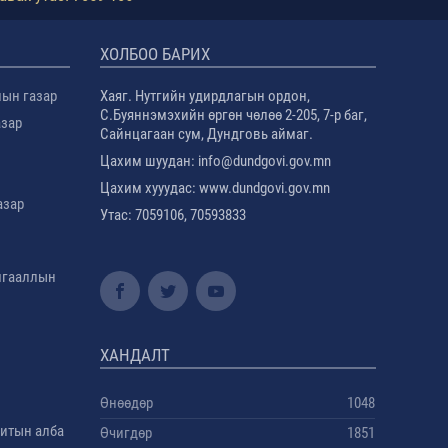
ХОЛБОО БАРИХ
лын газар
Хаяг. Нутгийн удирдлагын ордон,
С.Буяннэмэхийн өргөн чөлөө 2-205, 7-р баг,
азар
Сайнцагаан сум, Дундговь аймаг.
Цахим шуудан: info@dundgovi.gov.mn
Цахим хууудас: www.dundgovi.gov.mn
азар
Утас: 7059106, 70593833
амгааллын
ХАНДАЛТ
Өнөөдөр
1048
дитын алба
Өчигдөр
1851