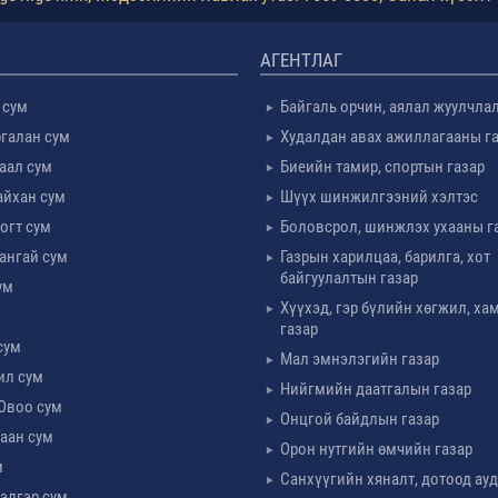
АГЕНТЛАГ
 сум
Байгаль орчин, аялал жуулчла
галан сум
Худалдан авах ажиллагааны г
таал сум
Биеийн тамир, спортын газар
айхан сум
Шүүх шинжилгээний хэлтэс
огт сум
Боловсрол, шинжлэх ухааны г
ангай сум
Газрын харилцаа, барилга, хот
байгуулалтын газар
ум
Хүүхэд, гэр бүлийн хөгжил, х
м
газар
сум
Мал эмнэлэгийн газар
ил сум
Нийгмийн даатгалын газар
Овоо сум
Онцгой байдлын газар
аан сум
Орон нутгийн өмчийн газар
м
Санхүүгийн хяналт, дотоод ау
элгэр сум