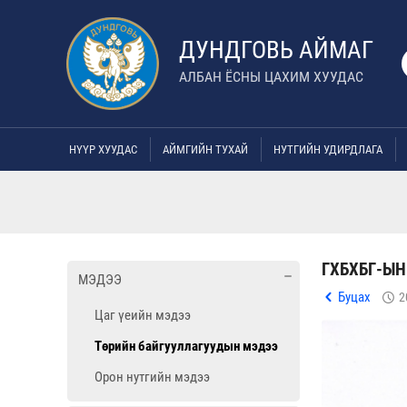
ДУНДГОВЬ АЙМАГ
АЛБАН ЁСНЫ ЦАХИМ ХУУДАС
НҮҮР ХУУДАС
АЙМГИЙН ТУХАЙ
НУТГИЙН УДИРДЛАГА
ГХБХБГ-Ы
МЭДЭЭ
Буцах
2
Цаг үеийн мэдээ
Төрийн байгууллагуудын мэдээ
Орон нутгийн мэдээ