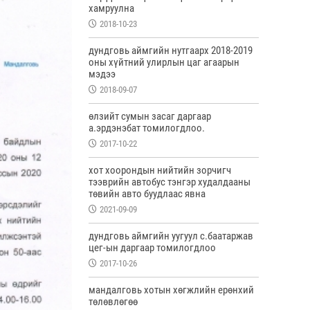
хамруулна
2018-10-23
дундговь аймгийн нутгаарх 2018-2019
оны хүйтний улирлын цаг агаарын
мэдээ
2018-09-07
өлзийт сумын засаг даргаар
а.эрдэнэбат томилогдлоо.
2017-10-22
хот хоорондын нийтийн зорчигч
тээврийн автобус тэнгэр худалдааны
төвийн авто буудлаас явна
2021-09-09
дундговь аймгийн уугуул с.баатаржав
цег-ын даргаар томилогдлоо
2017-10-26
мандалговь хотын хөгжлийн ерөнхий
төлөвлөгөө