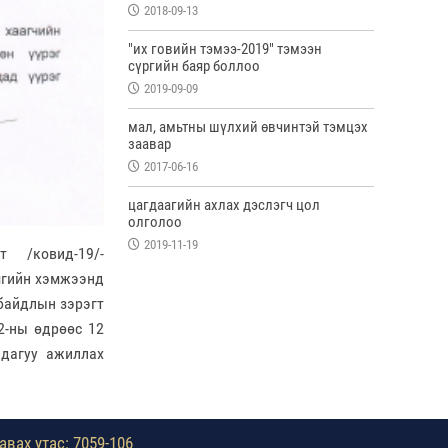
2018-09-13
"их говийн тэмээ-2019" тэмээн
сүргийн баяр боллоо
2019-09-09
мал, амьтны шүлхий өвчинтэй тэмцэх
заавар
2017-06-16
цагдаагийн ахлах дэслэгч цол
олголоо
2019-11-19
ст /
ковид
-19/-
мгийн хэмжээнд
байдлын зэрэгт
2-
ны
өдрөөс 12
 дагуу ажиллах
авах утас: 7059-106