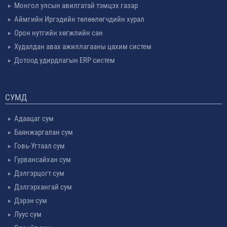
Монгол улсын авилгатай тэмцэх газар
Аймгийн Иргэдийн төлөөлөгчдийн хурал
Орон нутгийн хөгжлийн сан
Худалдан авах ажиллагааны цахим систем
Дотоод удирдлагын ERP систем
СУМД
Адаацаг сум
Баянжаргалан сум
Говь-Угтаал сум
Гурвансайхан сум
Дэлгэрцогт сум
Дэлгэрхангай сум
Дэрэн сум
Луус сум