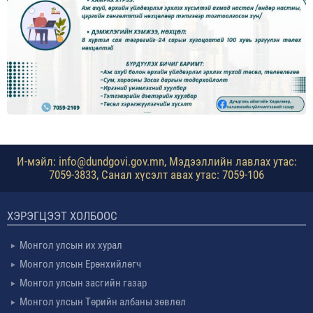
И-мэйл: info@dundgovi.gov.mn, Мэдээллийн лавлах утас:
7059-3833, Санал хүсэлт авах утас: 7059-106
ХЭРЭГЦЭЭТ ХОЛБООС
Монгол улсын их хурал
Монгол улсын Ерөнхийлөгч
Монгол улсын засгийн газар
Монгол улсын Төрийн албаны зөвлөл