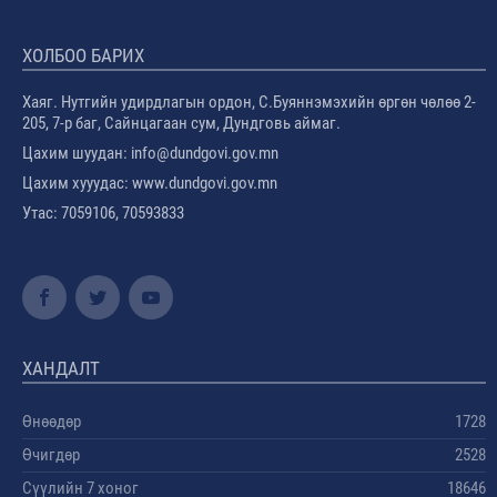
ХОЛБОО БАРИХ
Хаяг. Нутгийн удирдлагын ордон, С.Буяннэмэхийн өргөн чөлөө 2-
205, 7-р баг, Сайнцагаан сум, Дундговь аймаг.
Цахим шуудан: info@dundgovi.gov.mn
Цахим хууудас: www.dundgovi.gov.mn
Утас: 7059106, 70593833
ХАНДАЛТ
Өнөөдөр
1728
Өчигдөр
2528
Сүүлийн 7 хоног
18646