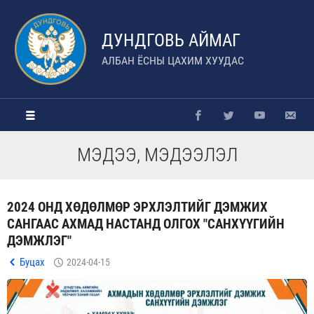
ДУНДГОВЬ АЙМАГ
АЛБАН ЁСНЫ ЦАХИМ ХУУДАС
МЭДЭЭ, МЭДЭЭЛЭЛ
2024 ОНД ХӨДӨЛМӨР ЭРХЛЭЛТИЙГ ДЭМЖИХ
САНГААС АХМАД НАСТАНД ОЛГОХ "САНХҮҮГИЙН
ДЭМЖЛЭГ"
Буцах
2024-04-15