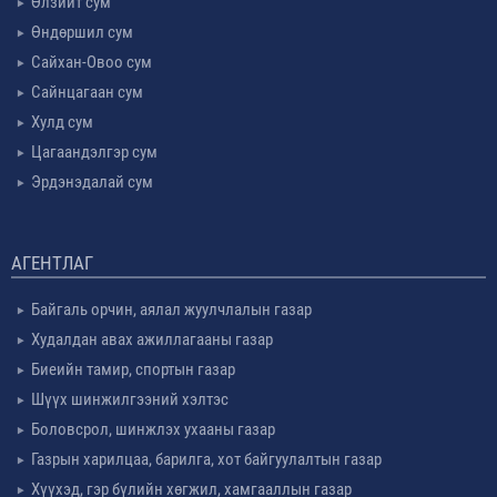
Өлзийт сум
Өндөршил сум
Сайхан-Овоо сум
Сайнцагаан сум
Хулд сум
Цагаандэлгэр сум
Эрдэнэдалай сум
АГЕНТЛАГ
Байгаль орчин, аялал жуулчлалын газар
Худалдан авах ажиллагааны газар
Биеийн тамир, спортын газар
Шүүх шинжилгээний хэлтэс
Боловсрол, шинжлэх ухааны газар
Газрын харилцаа, барилга, хот байгуулалтын газар
Хүүхэд, гэр бүлийн хөгжил, хамгааллын газар