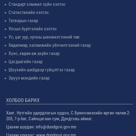
Стандарт хэмжил зүйн хэлтэс
Статистикийн хэлтэс
Татварын газар
Улсын бүртгэлийн хэлтэс
Ус, цаг уур, орчны шинжилгээний төв
Хөдөлмөр, халамжийн үйлчилгээний газар
Хүнс, хөдөө аж ахуйн газар
Цагдаагийн газар
Шүүхийн шийдвэр гүйцэтгэх газар
Эрүүл мэндийн газар
ХОЛБОО БАРИХ
Хаяг. Нутгийн удирдлагын ордон, С.Буяннэмэхийн өргөн чөлөө 2-
205, 7-р баг, Сайнцагаан сум, Дундговь аймаг.
Цахим шуудан: info@dundgovi.gov.mn
Цахим хууудас: www.dundgovi.gov.mn