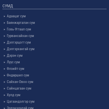
СУМД
Адаацаг сум
Баянжаргалан сум
Говь-Угтаал сум
Гурвансайхан сум
Дэлгэрцогт сум
Дэлгэрхангай сум
Дэрэн сум
Луус сум
Өлзийт сум
Өндөршил сум
Сайхан-Овоо сум
Сайнцагаан сум
Хулд сум
Цагаандэлгэр сум
Эрдэнэдалай сум