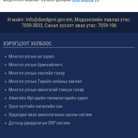
И-мэйл: info@dundgovi.gov.mn, Мэдээллийн лавлах утас:
7059-3833, Санал хүсэлт авах утас: 7059-106
ХЭРЭГЦЭЭТ ХОЛБООС
Монгол улсын их хурал
Монгол улсын Ерөнхийлөгч
Монгол улсын засгийн газар
Монгол улсын Төрийн албаны зөвлөл
Монгол улсын авилгатай тэмцэх газар
Аймгийн Иргэдийн төлөөлөгчдийн хурал
Орон нутгийн хөгжлийн сан
Худалдан авах ажиллагааны цахим систем
Дотоод удирдлагын ERP систем