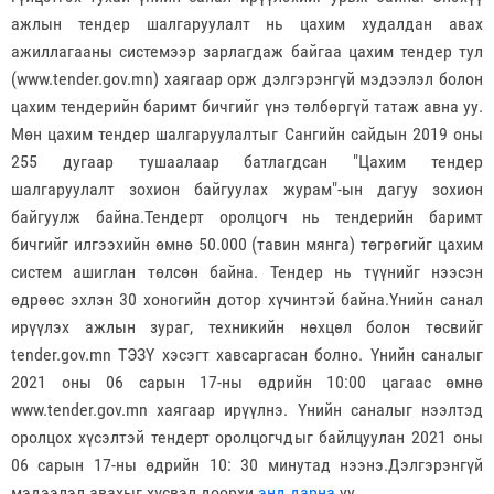
ажлын тендер шалгаруулалт нь цахим худалдан авах
ажиллагааны системээр зарлагдаж байгаа цахим тендер тул
(www.tender.gov.mn) хаягаар орж дэлгэрэнгүй мэдээлэл болон
цахим тендерийн баримт бичгийг үнэ төлбөргүй татаж авна уу.
Мөн цахим тендер шалгаруулалтыг Сангийн сайдын 2019 оны
255 дугаар тушаалаар батлагдсан "Цахим тендер
шалгаруулалт зохион байгуулах журам"-ын дагуу зохион
байгуулж байна.Тендерт оролцогч нь тендерийн баримт
бичгийг илгээхийн өмнө 50.000 (тавин мянга) төгрөгийг цахим
систем ашиглан төлсөн байна. Тендер нь түүнийг нээсэн
өдрөөс эхлэн 30 хоногийн дотор хүчинтэй байна.Үнийн санал
ирүүлэх ажлын зураг, техникийн нөхцөл болон төсвийг
tender.gov.mn TЭЗҮ хэсэгт хавсаргасан болно. Үнийн саналыг
2021 оны 06 сарын 17-ны өдрийн 10:00 цагаас өмнө
www.tender.gov.mn хаягаар ирүүлнэ. Үнийн саналыг нээлтэд
оролцох хүсэлтэй тендерт оролцогчдыг байлцуулан 2021 оны
06 сарын 17-ны өдрийн 10: 30 минутад нээнэ.Дэлгэрэнгүй
мэдээлэл авахыг хүсвэл доорхи
энд дарна
уу.