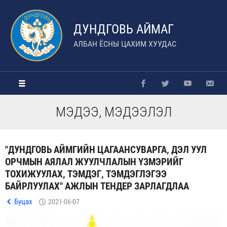
ДУНДГОВЬ АЙМАГ
АЛБАН ЁСНЫ ЦАХИМ ХУУДАС
МЭДЭЭ, МЭДЭЭЛЭЛ
"ДУНДГОВЬ АЙМГИЙН ЦАГААНСУВАРГА, ДЭЛ УУЛ
ОРЧМЫН АЯЛАЛ ЖУУЛЧЛАЛЫН ҮЗМЭРИЙГ
ТОХИЖУУЛАХ, ТЭМДЭГ, ТЭМДЭГЛЭГЭЭ
БАЙРЛУУЛАХ" АЖЛЫН ТЕНДЕР ЗАРЛАГДЛАА
Буцах
2021-06-07