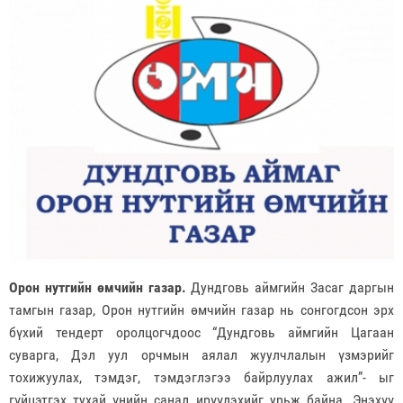
Орон нутгийн өмчийн газар.
Дундговь аймгийн Засаг даргын
тамгын газар, Орон нутгийн өмчийн газар нь сонгогдсон эрх
бүхий тендерт оролцогчдоос “Дундговь аймгийн Цагаан
суварга, Дэл уул орчмын аялал жуулчлалын үзмэрийг
тохижуулах, тэмдэг, тэмдэглэгээ байрлуулах ажил”- ыг
гүйцэтгэх тухай
үнийн санал ирүүлэхийг урьж байна. Энэхүү