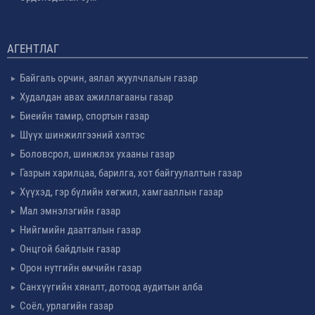
АГЕНТЛАГ
Байгаль орчин, аялал жуулчлалын газар
Худалдан авах ажиллагааны газар
Биеийн тамир, спортын газар
Шүүх шинжилгээний хэлтэс
Боловсрол, шинжлэх ухааны газар
Газрын харилцаа, барилга, хот байгуулалтын газар
Хүүхэд, гэр бүлийн хөгжил, хамгааллын газар
Мал эмнэлэгийн газар
Нийгмийн даатгалын газар
Онцгой байдлын газар
Орон нутгийн өмчийн газар
Санхүүгийн хяналт, дотоод аудитын алба
Соёл, урлагийн газар