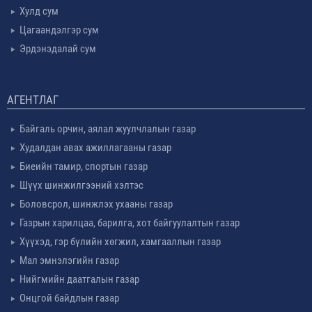
Хулд сум
Цагаандэлгэр сум
Эрдэнэдалай сум
АГЕНТЛАГ
Байгаль орчин, аялал жуулчлалын газар
Худалдан авах ажиллагааны газар
Биеийн тамир, спортын газар
Шүүх шинжилгээний хэлтэс
Боловсрол, шинжлэх ухааны газар
Газрын харилцаа, барилга, хот байгуулалтын газар
Хүүхэд, гэр бүлийн хөгжил, хамгааллын газар
Мал эмнэлэгийн газар
Нийгмийн даатгалын газар
Онцгой байдлын газар