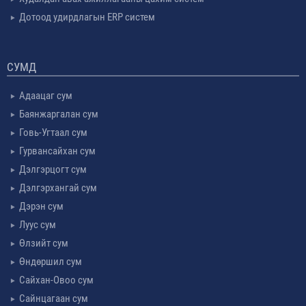
Дотоод удирдлагын ERP систем
СУМД
Адаацаг сум
Баянжаргалан сум
Говь-Угтаал сум
Гурвансайхан сум
Дэлгэрцогт сум
Дэлгэрхангай сум
Дэрэн сум
Луус сум
Өлзийт сум
Өндөршил сум
Сайхан-Овоо сум
Сайнцагаан сум