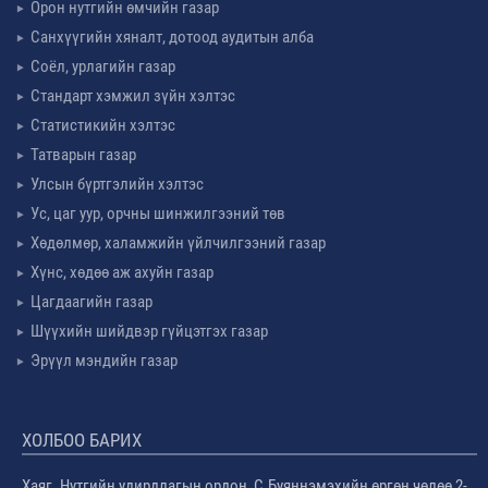
Орон нутгийн өмчийн газар
Санхүүгийн хяналт, дотоод аудитын алба
Соёл, урлагийн газар
Стандарт хэмжил зүйн хэлтэс
Статистикийн хэлтэс
Татварын газар
Улсын бүртгэлийн хэлтэс
Ус, цаг уур, орчны шинжилгээний төв
Хөдөлмөр, халамжийн үйлчилгээний газар
Хүнс, хөдөө аж ахуйн газар
Цагдаагийн газар
Шүүхийн шийдвэр гүйцэтгэх газар
Эрүүл мэндийн газар
ХОЛБОО БАРИХ
Хаяг. Нутгийн удирдлагын ордон, С.Буяннэмэхийн өргөн чөлөө 2-