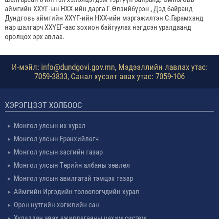
аймгийн ХХҮГ-ын НХХ-ийн дарга Г.Өлзийбүрэн , Дэд байранд
Дундговь аймгийн ХХҮГ-ийн НХХ-ийн мэргэжилтэн С.Гарамханд
нар шалгарч ХХҮЕГ-аас зохион байгуулах нэгдсэн уралдаанд
оролцох эрх авлаа.
И-мэйл: info@dundgovi.gov.mn, Мэдээллийн лавлах утас:
7059-3833, Санал хүсэлт авах утас: 7059-106
ХЭРЭГЦЭЭТ ХОЛБООС
Монгол улсын их хурал
Монгол улсын Ерөнхийлөгч
Монгол улсын засгийн газар
Монгол улсын Төрийн албаны зөвлөл
Монгол улсын авилгатай тэмцэх газар
Аймгийн Иргэдийн төлөөлөгчдийн хурал
Орон нутгийн хөгжлийн сан
Худалдан авах ажиллагааны цахим систем