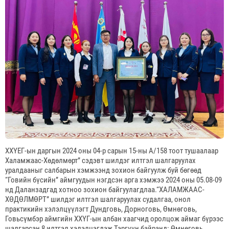
ХХҮЕГ-ын даргын 2024 оны 04-р сарын 15-ны А/158 тоот тушаалаар
Халамжаас-Хөдөлмөрт” сэдэвт шилдэг илтгэл шалгаруулах
уралдааныг салбарын хэмжээнд зохион байгуулж буй бөгөөд
“Говийн бүсийн” аймгуудын нэгдсэн арга хэмжээ 2024 оны 05.08-09
нд Даланзадгад хотноо зохион байгуулагдлаа.“ХАЛАМЖААС-
ХӨДӨЛМӨРТ” шилдэг илтгэл шалгаруулах судалгаа, онол
практикийн хэлэлцүүлэгт Дундговь, Дорноговь, Өмнөговь,
Говьсүмбэр аймгийн ХХҮГ-ын албан хаагчид оролцож аймаг бүрээс
шалгарсан 8 илтгэл хэлэлцэгдэж Тэргүүн байранд: Өмнөговь