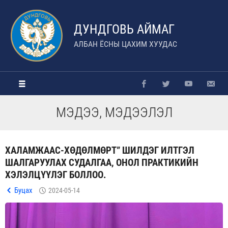
ДУНДГОВЬ АЙМАГ
АЛБАН ЁСНЫ ЦАХИМ ХУУДАС
МЭДЭЭ, МЭДЭЭЛЭЛ
ХАЛАМЖААС-ХӨДӨЛМӨРТ” ШИЛДЭГ ИЛТГЭЛ
ШАЛГАРУУЛАХ СУДАЛГАА, ОНОЛ ПРАКТИКИЙН
ХЭЛЭЛЦҮҮЛЭГ БОЛЛОО.
Буцах
2024-05-14