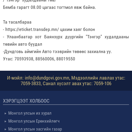
Бямба гарагт 08.00 цагаас тогтмол явж байна.
Та тасалбараа
- https://eticket.transdep.mn/ цахим хаяг болон
- Улаанбаатар хот Баянзүрх дүүргийн "Тэнгэр" худалдааны
төвийн авто буудал
-Дундговь аймгийн Авто тээврийн төвөөс захиална уу.
Утас: 70593938, 88560006, 88019550
И-мэйл: info@dundgovi.gov.mn, Мэдээллийн лавлах утас:
7059-3833, Санал хүсэлт авах утас: 7059-106
ХЭРЭГЦЭЭТ ХОЛБООС
Монгол улсын их хурал
Монгол улсын Ерөнхийлөгч
Монгол улсын засгийн газар