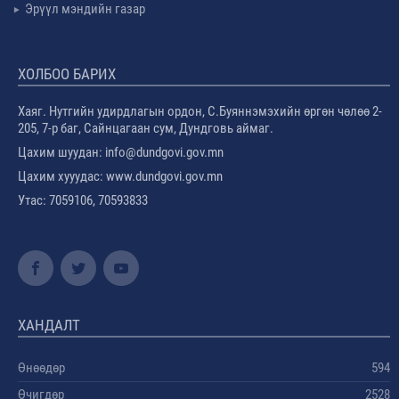
Эрүүл мэндийн газар
ХОЛБОО БАРИХ
Хаяг. Нутгийн удирдлагын ордон, С.Буяннэмэхийн өргөн чөлөө 2-
205, 7-р баг, Сайнцагаан сум, Дундговь аймаг.
Цахим шуудан: info@dundgovi.gov.mn
Цахим хууудас: www.dundgovi.gov.mn
Утас: 7059106, 70593833
ХАНДАЛТ
Өнөөдөр
594
Өчигдөр
2528