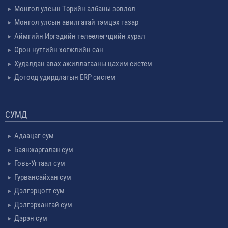
Монгол улсын Төрийн албаны зөвлөл
Монгол улсын авилгатай тэмцэх газар
Аймгийн Иргэдийн төлөөлөгчдийн хурал
Орон нутгийн хөгжлийн сан
Худалдан авах ажиллагааны цахим систем
Дотоод удирдлагын ERP систем
СУМД
Адаацаг сум
Баянжаргалан сум
Говь-Угтаал сум
Гурвансайхан сум
Дэлгэрцогт сум
Дэлгэрхангай сум
Дэрэн сум