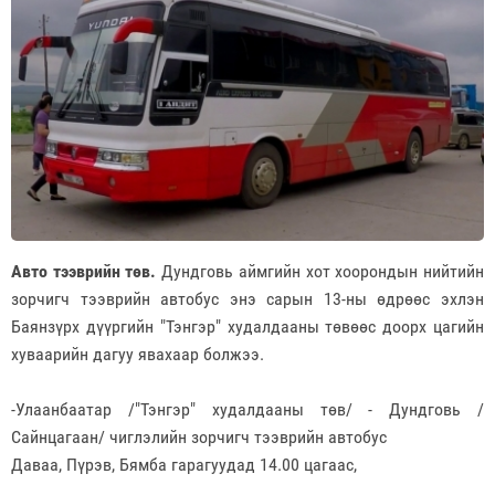
Авто тээврийн төв.
Дундговь аймгийн хот хоорондын нийтийн
зорчигч тээврийн автобус энэ сарын 13-ны өдрөөс эхлэн
Баянзүрх дүүргийн "Тэнгэр" худалдааны төвөөс доорх цагийн
хуваарийн дагуу явахаар болжээ.
-Улаанбаатар /"Тэнгэр" худалдааны төв/ - Дундговь /
Сайнцагаан/ чиглэлийн зорчигч тээврийн автобус
Даваа, Пүрэв, Бямба гарагуудад 14.00 цагаас,