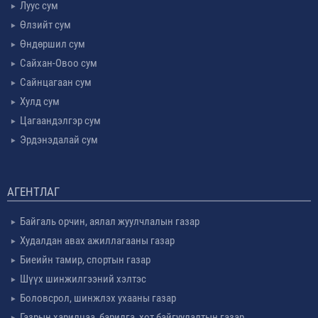
Луус сум
Өлзийт сум
Өндөршил сум
Сайхан-Овоо сум
Сайнцагаан сум
Хулд сум
Цагаандэлгэр сум
Эрдэнэдалай сум
АГЕНТЛАГ
Байгаль орчин, аялал жуулчлалын газар
Худалдан авах ажиллагааны газар
Биеийн тамир, спортын газар
Шүүх шинжилгээний хэлтэс
Боловсрол, шинжлэх ухааны газар
Газрын харилцаа, барилга, хот байгуулалтын газар