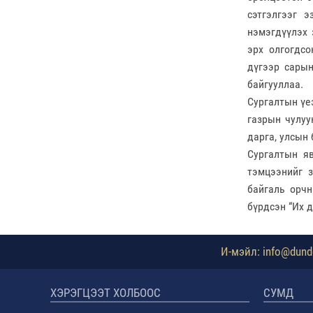
сэтгэлгээг 
нэмэгдүүлэх 
эрх олгогдс
дүгээр сарын
байгууллаа.
Сургалтын үе
газрын чулуу
дарга, улсын
Сургалтын я
тэмцээнийг з
байгаль орчн
бүрдсэн “Их д
И-мэйл: info@dundg
ХЭРЭГЦЭЭТ ХОЛБООС
СУМД