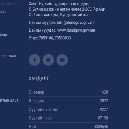
лын газар
Хаяг. Нутгийн удирдлагын ордон,
С.Буяннэмэхийн өргөн чөлөө 2-205, 7-р баг,
азар
Сайнцагаан сум, Дундговь аймаг.
Цахим шуудан: info@dundgovi.gov.mn
Цахим хууудас: www.dundgovi.gov.mn
азар
Утас: 7059106, 70593833
амгааллын
ХАНДАЛТ
Өнөөдөр
1620
дитын алба
Өчигдөр
2022
Сүүлийн 7 хоног
19227
Сүүлийн сар
87158
Нийт
4359646