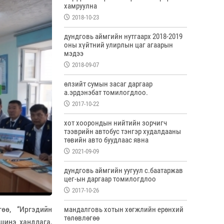
хамруулна
2018-10-23
дундговь аймгийн нутгаарх 2018-2019
оны хүйтний улирлын цаг агаарын
мэдээ
2018-09-07
өлзийт сумын засаг даргаар
а.эрдэнэбат томилогдлоо.
2017-10-22
хот хоорондын нийтийн зорчигч
тээврийн автобус тэнгэр худалдааны
төвийн авто буудлаас явна
2021-09-09
дундговь аймгийн уугуул с.баатаржав
цег-ын даргаар томилогдлоо
2017-10-26
өө, “Иргэдийн
мандалговь хотын хөгжлийн ерөнхий
төлөвлөгөө
шинэ хандлага,