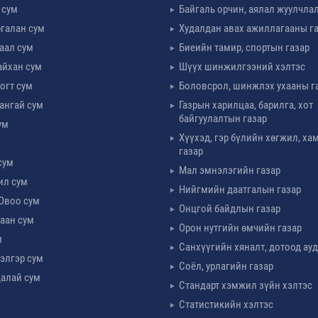
 сум
Байгаль орчин, аялал жуулчла
галан сум
Худалдан авах ажиллагааны г
таал сум
Биеийн тамир, спортын газар
айхан сум
Шүүх шинжилгээний хэлтэс
огт сум
Боловсрол, шинжлэх ухааны г
ангай сум
Газрын харилцаа, барилга, хот
байгуулалтын газар
ум
Хүүхэд, гэр бүлийн хөгжил, х
м
газар
сум
Мал эмнэлэгийн газар
ил сум
Нийгмийн даатгалын газар
Овоо сум
Онцгой байдлын газар
аан сум
Орон нутгийн өмчийн газар
м
Санхүүгийн хяналт, дотоод ау
элгэр сум
Соёл, урлагийн газар
алай сум
Стандарт хэмжил зүйн хэлтэс
Статистикийн хэлтэс