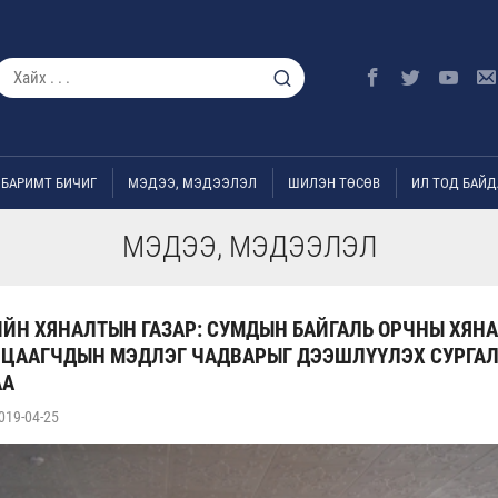
БАРИМТ БИЧИГ
МЭДЭЭ, МЭДЭЭЛЭЛ
ШИЛЭН ТӨСӨВ
ИЛ ТОД БАЙД
МЭДЭЭ, МЭДЭЭЛЭЛ
ЙН ХЯНАЛТЫН ГАЗАР: СУМДЫН БАЙГАЛЬ ОРЧНЫ ХЯН
ЙЦААГЧДЫН МЭДЛЭГ ЧАДВАРЫГ ДЭЭШЛҮҮЛЭХ СУРГАЛ
АА
019-04-25