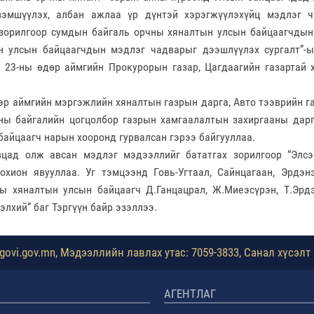
эзэмшүүлэх, албан ажлаа үр дүнтэй хэрэгжүүлэхүйц мэдлэг 
зорилгоор сумдын байгаль орчны хяналтын улсын байцаагчдын
он улсын байцаагчдын мэдлэг чадварыг дээшлүүлэх сургалт”-
 23-ны өдөр аймгийн Прокурорын газар, Цагдаагийн газартай 
эр аймгийн мэргэжлийн хяналтын газрын дарга, Авто тээврийн г
ны байгалийн цогцолбор газрын хамгаалалтын захиргааны дарг
 байцаагч нарын хооронд гурвалсан гэрээ байгууллаа.
вцад олж авсан мэдлэг мэдээллийг бататгах зорилгоор “Элсэ
охион явууллаа. Уг тэмцээнд Говь-Угтаал, Сайнцагаан, Эрдэ
ы хяналтын улсын байцаагч Д.Ганцацрал, Ж.Миеэсүрэн, Т.Эрд
элхий” баг Тэргүүн байр эзэллээ.
ovi.gov.mn, Мэдээллийн лавлах утас: 7059-3833, Санал хүсэлт 
АГЕНТЛАГ