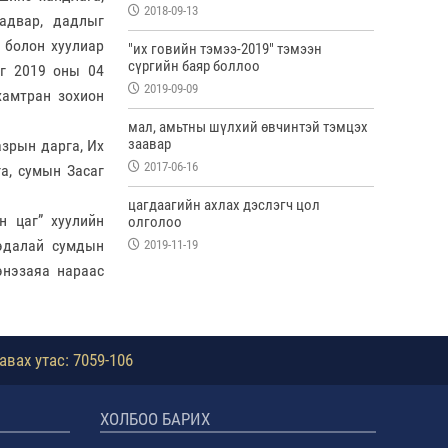
2018-09-13
чадвар, дадлыг
 болон хуулиар
"их говийн тэмээ-2019" тэмээн
сүргийн баяр боллоо
ыг 2019 оны 04
2019-09-09
хамтран зохион
мал, амьтны шүлхий өвчинтэй тэмцэх
заавар
азрын дарга, Их
2017-06-16
а, сумын Засаг
цагдаагийн ахлах дэслэгч цол
н цаг” хуулийн
олголоо
нэдалай сумдын
2019-11-19
энэзаяа нараас
авах утас: 7059-106
ХОЛБОО БАРИХ