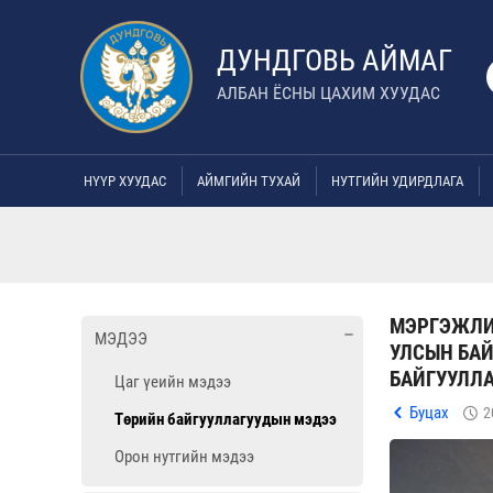
ДУНДГОВЬ АЙМАГ
АЛБАН ЁСНЫ ЦАХИМ ХУУДАС
НҮҮР ХУУДАС
АЙМГИЙН ТУХАЙ
НУТГИЙН УДИРДЛАГА
МЭРГЭЖЛИ
МЭДЭЭ
УЛСЫН БА
БАЙГУУЛЛ
Цаг үеийн мэдээ
Буцах
2
Төрийн байгууллагуудын мэдээ
Орон нутгийн мэдээ