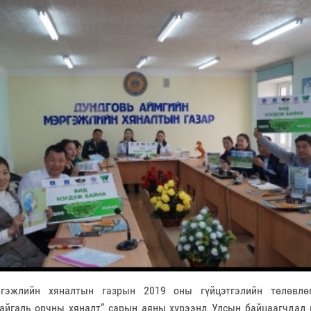
гэжлийн хяналтын газрын 2019 оны гүйцэтгэлийн төлөвлөг
айгаль орчны хяналт” сарын аяны хүрээнд Улсын байцаагчдад 