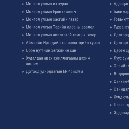
Монгол улсын их хурал
Адаацаг
Монгол улсын Ерөнхийлөгч
Баянжар
Монгол улсын засгийн газар
Говь-Уг
Монгол улсын Төрийн албаны зөвлөл
Гурванс
Монгол улсын авилгатай тэмцэх газар
Дэлгэрц
Аймгийн Иргэдийн төлөөлөгчдийн хурал
Дэлгэрх
Орон нутгийн хөгжлийн сан
Дэрэн с
Худалдан авах ажиллагааны цахим
Луус су
систем
Өлзийт 
Дотоод удирдлагын ERP систем
Өндөрш
Сайхан-
Сайнцаг
Хулд су
Цагаанд
Эрдэнэд