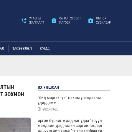
УТАСНЫ
САНАЛ, ХҮСЭЛТ
ӨМНӨХ
ЖАГСААЛТ
ИЛГЭЭХ
ХУВИЛБАР
АЛ
ТАСЗӨВЛӨЛ
СУМД
АЛТЫН
ИХ УНШСАН
Т ЗОХИОН
"бид мартахгүй" цахим уралдааны
удирдамж
2020-03-20
иргэн бүрийг жилд нэг удаа “эрүүл
мэндийн урьдчилан сэргийлэх, эрт
илрүүлгийн үзлэг”-т үнэ төлбөргүй