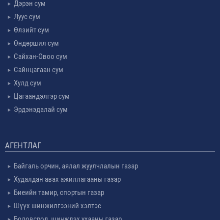
Дэрэн сум
Луус сум
Өлзийт сум
Өндөршил сум
Сайхан-Овоо сум
Сайнцагаан сум
Хулд сум
Цагаандэлгэр сум
Эрдэнэдалай сум
АГЕНТЛАГ
Байгаль орчин, аялал жуулчлалын газар
Худалдан авах ажиллагааны газар
Биеийн тамир, спортын газар
Шүүх шинжилгээний хэлтэс
Боловсрол, шинжлэх ухааны газар