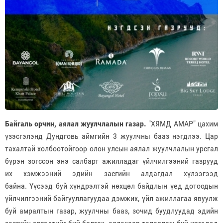
Байгаль орчин, аялал жуулчлалын газар.
"ХЯМД АМАР" цахим
үзэсгэлэнд Дундговь аймгийн 3 жуулчны бааз нэгдлээ.
Цар
тахалтай холбоотойгоор олон улсын аялал жуулчлалын урсгал
бүрэн зогссон энэ салбарт ажилладаг үйлчилгээний газрууд
их хэмжээний эдийн засгийн алдагдал хүлээгээд
байна.
Үүсээд буй хүндрэлтэй нөхцөл байдлын үед дотоодын
үйлчилгээний байгууллагуудаа дэмжих, үйл ажиллагаа
явуулж
буй амралтын газар, жуулчны бааз, зочид буудлуудад эдийн