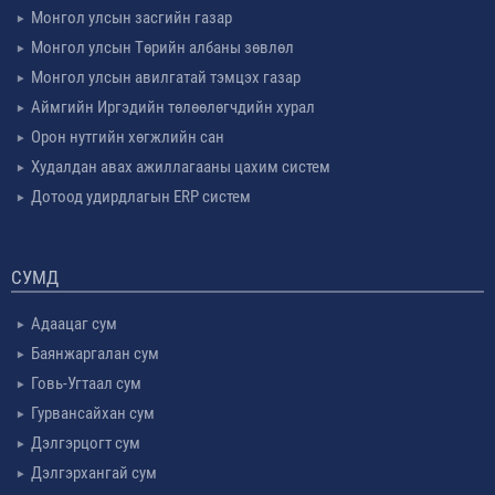
Монгол улсын засгийн газар
Монгол улсын Төрийн албаны зөвлөл
Монгол улсын авилгатай тэмцэх газар
Аймгийн Иргэдийн төлөөлөгчдийн хурал
Орон нутгийн хөгжлийн сан
Худалдан авах ажиллагааны цахим систем
Дотоод удирдлагын ERP систем
СУМД
Адаацаг сум
Баянжаргалан сум
Говь-Угтаал сум
Гурвансайхан сум
Дэлгэрцогт сум
Дэлгэрхангай сум