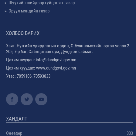
Шүүхийн шийдвэр гүйцэтгэх газар
Эрүүл мэндийн газар
ХОЛБОО БАРИХ
Хаяг. Нутгийн удирдлагын ордон, С.Буяннэмэхийн өргөн чөлөө 2-
205, 7-р баг, Сайнцагаан сум, Дундговь аймаг.
Цахим шуудан: info@dundgovi.gov.mn
Цахим хууудас: www.dundgovi.gov.mn
Утас: 7059106, 70593833
ХАНДАЛТ
Өнөөдөр
333