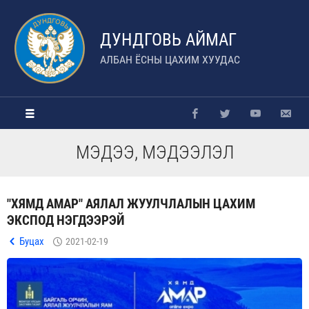
ДУНДГОВЬ АЙМАГ
АЛБАН ЁСНЫ ЦАХИМ ХУУДАС
МЭДЭЭ, МЭДЭЭЛЭЛ
"ХЯМД АМАР" АЯЛАЛ ЖУУЛЧЛАЛЫН ЦАХИМ
ЭКСПОД НЭГДЭЭРЭЙ
Буцах
2021-02-19