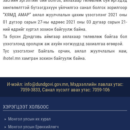
засгийн эргэлтийг бий болгох, аялахаар төлөвлөж буй иргэдэд
хөнгөлөлттэй бүтээгдэхүүн үйлчилгээ санал болгох зорилгоор
“ХЯМД АМАР” аялал жуулчлалын цахим үзэсгэлэнг 2021 оны
01 дүгээр сарын 27-ны өдрөөс 2021 оны 03 дугаар сарын 21-
ний өдрийг хүртэл зохион байгуулж байна.
Та бүхэн Дундговь аймгаар аялахаар төлөвлөж байгаа бол
үзэсгэлэнд оролцож аж ахуйн нэгжүүдэд захиалгаа өгөөрэй.
Тус үзэсгэлэнг Байгаль орчин, аялал жуулчлалын яам,
ihotel.mn хамтран зохион байгуулж байна.
И-мэйл: info@dundgovi.gov.mn, Мэдээллийн лавлах утас:
7059-3833, Санал хүсэлт авах утас: 7059-106
ХЭРЭГЦЭЭТ ХОЛБООС
Монгол улсын их хурал
Монгол улсын Ерөнхийлөгч