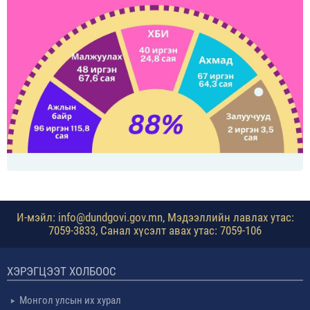
И-мэйл: info@dundgovi.gov.mn, Мэдээллийн лавлах утас:
7059-3833, Санал хүсэлт авах утас: 7059-106
ХЭРЭГЦЭЭТ ХОЛБООС
Монгол улсын их хурал