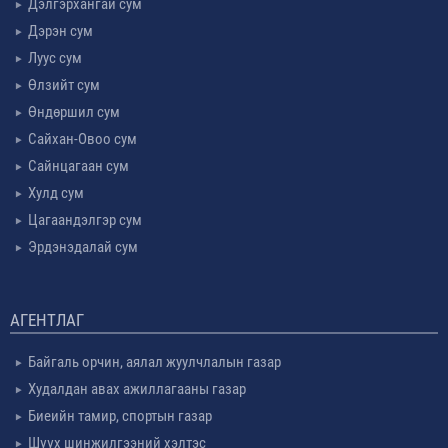
Дэлгэрхангай сум
Дэрэн сум
Луус сум
Өлзийт сум
Өндөршил сум
Сайхан-Овоо сум
Сайнцагаан сум
Хулд сум
Цагаандэлгэр сум
Эрдэнэдалай сум
АГЕНТЛАГ
Байгаль орчин, аялал жуулчлалын газар
Худалдан авах ажиллагааны газар
Биеийн тамир, спортын газар
Шүүх шинжилгээний хэлтэс