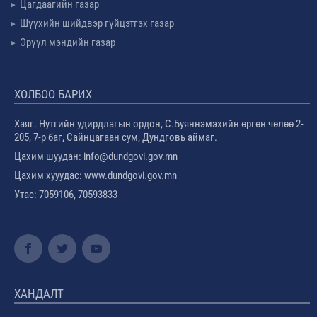
Цагдаагийн газар
Шүүхийн шийдвэр гүйцэтгэх газар
Эрүүл мэндийн газар
ХОЛБОО БАРИХ
Хаяг. Нутгийн удирдлагын ордон, С.Буяннэмэхийн өргөн чөлөө 2-
205, 7-р баг, Сайнцагаан сум, Дундговь аймаг.
Цахим шуудан: info@dundgovi.gov.mn
Цахим хууудас: www.dundgovi.gov.mn
Утас: 7059106, 70593833
ХАНДАЛТ