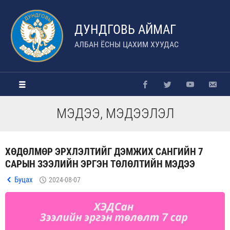
ДУНДГОВЬ АЙМАГ
АЛБАН ЁСНЫ ЦАХИМ ХУУДАС
МЭДЭЭ, МЭДЭЭЛЭЛ
ХӨДӨЛМӨР ЭРХЛЭЛТИЙГ ДЭМЖИХ САНГИЙН 7
САРЫН ЗЭЭЛИЙН ЭРГЭН ТӨЛӨЛТИЙН МЭДЭЭ
Буцах
2024-08-07