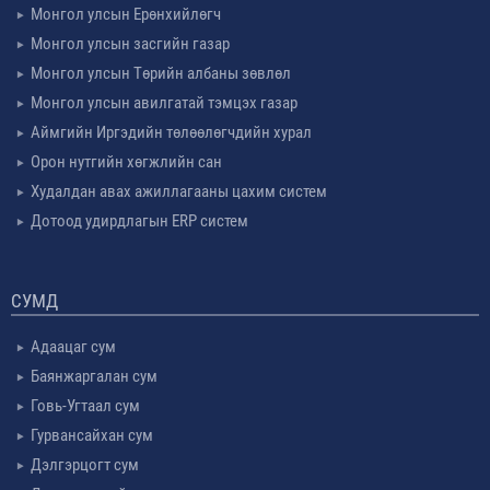
Монгол улсын Ерөнхийлөгч
Монгол улсын засгийн газар
Монгол улсын Төрийн албаны зөвлөл
Монгол улсын авилгатай тэмцэх газар
Аймгийн Иргэдийн төлөөлөгчдийн хурал
Орон нутгийн хөгжлийн сан
Худалдан авах ажиллагааны цахим систем
Дотоод удирдлагын ERP систем
СУМД
Адаацаг сум
Баянжаргалан сум
Говь-Угтаал сум
Гурвансайхан сум
Дэлгэрцогт сум