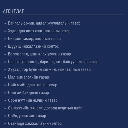
АГЕНТЛАГ
Байгаль орчин, аялал жуулчлалын газар
Худалдан авах ажиллагааны газар
Биеийн тамир, спортын газар
Шүүх шинжилгээний хэлтэс
Боловсрол, шинжлэх ухааны газар
Газрын харилцаа, барилга, хот байгуулалтын газар
Хүүхэд, гэр бүлийн хөгжил, хамгааллын газар
Мал эмнэлэгийн газар
Нийгмийн даатгалын газар
Онцгой байдлын газар
Орон нутгийн өмчийн газар
Санхүүгийн хяналт, дотоод аудитын алба
Соёл, урлагийн газар
Стандарт хэмжил зүйн хэлтэс