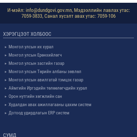
И-мэйл: info@dundgovi.gov.mn, Мэдээллийн лавлах утас:
7059-3833, Санал хүсэлт авах утас: 7059-106
ХЭРЭГЦЭЭТ ХОЛБООС
Монгол улсын их хурал
Монгол улсын Ерөнхийлөгч
Монгол улсын засгийн газар
Монгол улсын Төрийн албаны зөвлөл
Монгол улсын авилгатай тэмцэх газар
Аймгийн Иргэдийн төлөөлөгчдийн хурал
Орон нутгийн хөгжлийн сан
Худалдан авах ажиллагааны цахим систем
Дотоод удирдлагын ERP систем
СУМД