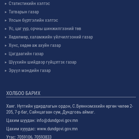
Статистикийн хэлтэс
Татварын газар
Улсын бүртгэлийн хэлтэс
Ус, цаг уур, орчны шинжилгээний төв
Хөдөлмөр, халамжийн үйлчилгээний газар
Хүнс, хөдөө аж ахуйн газар
Цагдаагийн газар
Шүүхийн шийдвэр гүйцэтгэх газар
Эрүүл мэндийн газар
ХОЛБОО БАРИХ
Хаяг. Нутгийн удирдлагын ордон, С.Буяннэмэхийн өргөн чөлөө 2-
205, 7-р баг, Сайнцагаан сум, Дундговь аймаг.
Цахим шуудан: info@dundgovi.gov.mn
Цахим хууудас: www.dundgovi.gov.mn
Утас: 7059106, 70593833