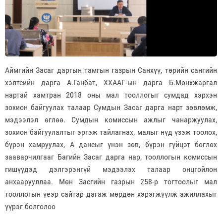
Аймгийн Засаг даргын тамгын газрын Санхүү, төрийн сангийн
хэлтсийн дарга А.Ганбат, ХХААГ-ын дарга Б.Мөнхжаргал
нартай хамтран 2018 оны мал тооллогыг сумдад хэрхэн
зохион байгуулах талаар Сумдын Засаг дарга нарт зөвлөмж,
мэдээлэл өглөө. Сумдын комиссын ажлыг чанаржуулах,
зохион байгуулалтыг эргэж тайлагнах, малыг нүд үзэж тоолох,
бүрэн хамруулах, А дансыг үнэн зөв, бүрэн гүйцэт бөглөх
зааварчилгааг Багийн Засаг дарга нар, тооллогын комиссын
гишүүдэд дэлгэрэнгүй мэдээлэх талаар онцгойлон
анхаарууллаа. Мөн Засгийн газрын 258-р тогтоолыг мал
тооллогын үеэр сайтар дагаж мөрдөн хэрэгжүүлж ажиллахыг
үүрэг болголоо