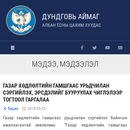
ДУНДГОВЬ АЙМАГ
АЛБАН ЁСНЫ ЦАХИМ ХУУДАС
МЭДЭЭ, МЭДЭЭЛЭЛ
ГАЗАР ХӨДЛӨЛТИЙН ГАМШГААС УРЬДЧИЛАН
СЭРГИЙЛЭХ, ЭРСДЭЛИЙГ БУУРУУЛАХ ЧИГЛЭЛЭЭР
ТОГТООЛ ГАРГАЛАА
Буцах
2018-05-25
Газар хөдлөлтийн гамшгаас урьдчилан сэргийлэх байнгын
ажиллагаатай зөвлөлөөс “Газар хөдлөлтийн гамшгаас