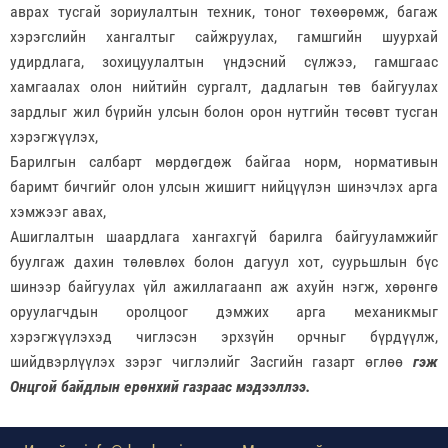
аврах тусгай зориулалтын техник, тоног төхөөрөмж, багаж
хэрэгслийн хангалтыг сайжруулах, гамшгийн шуурхай
удирдлага, зохицуулалтын үндэсний сүлжээ, гамшгаас
хамгаалах олон нийтийн сургалт, дадлагын төв байгуулах
зардлыг жил бүрийн улсын болон орон нутгийн төсөвт тусган
хэрэгжүүлэх,
Барилгын салбарт мөрдөгдөж байгаа норм, нормативын
баримт бичгийг олон улсын жишигт нийцүүлэн шинэчлэх арга
хэмжээг авах,
Ашиглалтын шаардлага хангахгүй барилга байгууламжийг
буулгаж дахин төлөвлөх болон дагуул хот, суурьшлын бүс
шинээр байгуулах үйл ажиллагаанп аж ахуйн нэгж, хөрөнгө
оруулагчдын оролцоог дэмжих арга механикмыг
хэрэгжүүлэхэд чиглэсэн эрхзүйн орчныг бүрдүүлж,
шийдвэрлүүлэх зэрэг чиглэлийг Засгийн газарт өглөө
гэж
Онцгой байдлын ерөнхий газраас мэдээллээ.