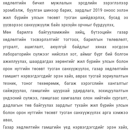
хөдлөлтийн бичил мужлалын эрсдлийн зэрэглэлээр
эрэмбэлж, буулган шинээр барих, зардлыг 2019 оноос эхлэн
жил бүрийн улсын төсөвт тусган шийдвэрлэх, бусад эх
үүсвэрээс санхүүжүүлж байх эрхзүйн орчныг бүрдүүлэх,
Мөн барилга байгууламжийн хийц, бүтээцийн газар
хөдлөлтийн тэсвэрлэлтийг тогтоох, барилгын төлөвлөлт,
угсралт, ашиглалт, аюулгүй байдлыг хянах нэгдсэн
лабораторийн сүлжээг нийслэл хот, аймаг бүрт бий болгон
ажиллуулах, шаардагдах хөрөнгийг жил бүрийн улсын болон
орон нутгийн төсөвт тусган санхүүжүүлэх, газар хөдлөлтийн
гамшигт нэрвэгдэгсдийг эрэн хайх, аврах тусгай зориулалтын
техник, тоног төхөөрөмж, багаж хэрэгслийн хангалтыг
сайжруулах, гамшгийн шуурхай удирдлага, зохицуулалтын
үндэсний сүлжээ, гамшгаас хамгаалах олон нийтийн сургалт,
дадлагын төв байгуулах зардлыг тухайн жил бүрийн улсын
болон орон нутгийн төсөвт тусган санхүүжүүлэх арга хэмжээ
авах,
Газар хөдлөлтийн гамшгийн үед нэрвэгдэгсдийг эрэн хайх,