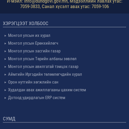
И-мэйл: info@dundgovi.gov.mn, Мэдээллийн лавлах утас:
7059-3833, Санал хүсэлт авах утас: 7059-106
ХЭРЭГЦЭЭТ ХОЛБООС
Монгол улсын их хурал
Монгол улсын Ерөнхийлөгч
Монгол улсын засгийн газар
Монгол улсын Төрийн албаны зөвлөл
Монгол улсын авилгатай тэмцэх газар
Аймгийн Иргэдийн төлөөлөгчдийн хурал
Орон нутгийн хөгжлийн сан
Худалдан авах ажиллагааны цахим систем
Дотоод удирдлагын ERP систем
СУМД