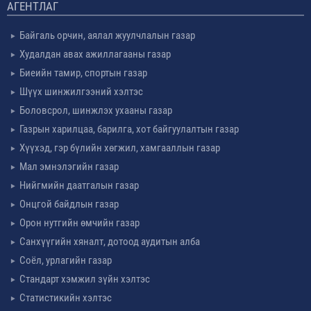
АГЕНТЛАГ
Байгаль орчин, аялал жуулчлалын газар
Худалдан авах ажиллагааны газар
Биеийн тамир, спортын газар
Шүүх шинжилгээний хэлтэс
Боловсрол, шинжлэх ухааны газар
Газрын харилцаа, барилга, хот байгуулалтын газар
Хүүхэд, гэр бүлийн хөгжил, хамгааллын газар
Мал эмнэлэгийн газар
Нийгмийн даатгалын газар
Онцгой байдлын газар
Орон нутгийн өмчийн газар
Санхүүгийн хяналт, дотоод аудитын алба
Соёл, урлагийн газар
Стандарт хэмжил зүйн хэлтэс
Статистикийн хэлтэс