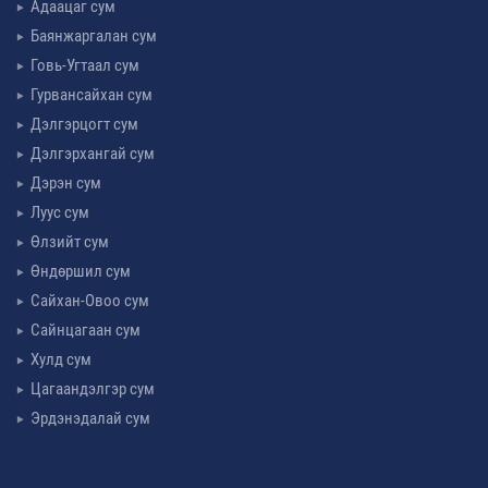
Адаацаг сум
Баянжаргалан сум
Говь-Угтаал сум
Гурвансайхан сум
Дэлгэрцогт сум
Дэлгэрхангай сум
Дэрэн сум
Луус сум
Өлзийт сум
Өндөршил сум
Сайхан-Овоо сум
Сайнцагаан сум
Хулд сум
Цагаандэлгэр сум
Эрдэнэдалай сум