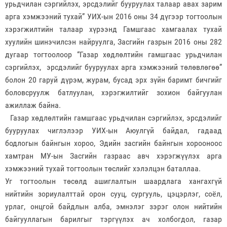
урьдчилан сэргийлэх, эрсдэлийг бууруулах талаар авах зарим
арга хэмжээний тухай” УИХ-ын 2016 оны 34 дүгээр тогтоолын
хэрэгжилтийн талаар хүрээнд Гамшгаас хамгаалах тухай
хуулийн шинэчилсэн найруулга, Засгийн газрын 2016 оны 282
дугаар тогтоолоор “Газар хөдлөлтийн гамшгаас урьдчилан
сэргийлэх, эрсдэлийг бууруулах арга хэмжээний төлөвлөгөө”
болон 20 гаруй дүрэм, журам, бусад эрх зүйн баримт бичгийг
боловсруулж батлуулан, хэрэгжилтийг зохион байгуулан
ажиллаж байна.
Газар хөдлөлтийн гамшгаас урьдчилан сэргийлэх, эрсдэлийг
бууруулах чиглэлээр УИХ-ын Аюулгүй байдал, гадаад
бодлогын байнгын хороо, Эдийн засгийн байнгын хорооноос
хамтран МУ-ын Засгийн газраас авч хэрэгжүүлэх арга
хэмжээний тухай тогтоолын төслийг хэлэлцэн баталлаа.
Уг тогтоолын төсөлд ашиглалтын шаардлага хангахгүй
нийтийн зориулалттай орон сууц, сургууль, цэцэрлэг, соёл,
урлаг, онцгой байдлын алба, эмнэлэг зэрэг олон нийтийн
байгууллагын барилгыг тэргүүлэх ач холбогдол, газар