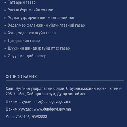
Татварын газар
Улсын бүртгэлийн хэлтэс
Ус, цаг уур, орчны шинжилгээний төв
Хөдөлмөр, халамжийн үйлчилгээний газар
Хүнс, хөдөө аж ахуйн газар
Цагдаагийн газар
Шүүхийн шийдвэр гүйцэтгэх газар
Эрүүл мэндийн газар
ХОЛБОО БАРИХ
Хаяг. Нутгийн удирдлагын ордон, С.Буяннэмэхийн өргөн чөлөө 2-
205, 7-р баг, Сайнцагаан сум, Дундговь аймаг.
Цахим шуудан: info@dundgovi.gov.mn
Цахим хууудас: www.dundgovi.gov.mn
Утас: 7059106, 70593833