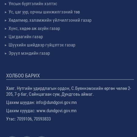
Улсын бүртгэлийн хэлтэс
Ус, цаг уур, орчны шинжилгээний төв
Хөдөлмөр, халамжийн үйлчилгээний газар
Хүнс, хөдөө аж ахуйн газар
Цагдаагийн газар
Шүүхийн шийдвэр гүйцэтгэх газар
Эрүүл мэндийн газар
ХОЛБОО БАРИХ
Хаяг. Нутгийн удирдлагын ордон, С.Буяннэмэхийн өргөн чөлөө 2-
205, 7-р баг, Сайнцагаан сум, Дундговь аймаг.
Цахим шуудан: info@dundgovi.gov.mn
Цахим хууудас: www.dundgovi.gov.mn
Утас: 7059106, 70593833