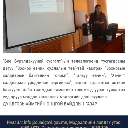
“Бие Бүрэлдэхүүний сургалт”-ын төлөвлөгөөнд тусгагдсаны
дагуу “Зооноз өвчин судлалын төв”-тэй хамтран “Зоонозын
халдварын байгалийн голомт”, “Галзуу өвчин”, “Хачигт
халдвараас урьдчилан сэргийлэх”, сэдэвт сургалтыг зохион
байгуулж алба хаагчдын гамшгийн голомтод үүрэг гүйцэтгэх
үед эрүүл мэндээ хамгаалах мэдлэгийг дээшлүүллээ.
ДУНДГОВЬ АЙМГИЙН ОНЦГОЙ БАЙДЛЫН ГАЗАР
И-мэйл: info@dundgovi.gov.mn, Мэдээллийн лавлах утас:
7059-3833, Санал хүсэлт авах утас: 7059-106