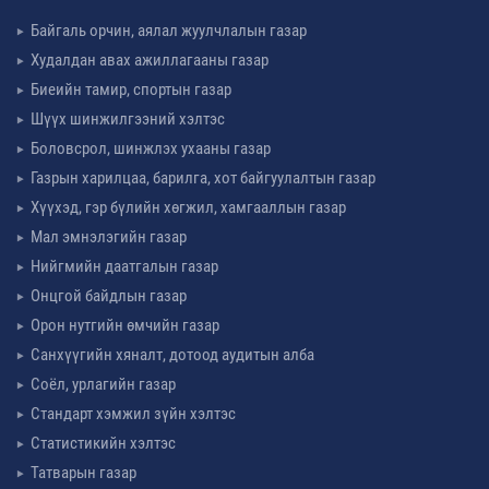
Байгаль орчин, аялал жуулчлалын газар
Худалдан авах ажиллагааны газар
Биеийн тамир, спортын газар
Шүүх шинжилгээний хэлтэс
Боловсрол, шинжлэх ухааны газар
Газрын харилцаа, барилга, хот байгуулалтын газар
Хүүхэд, гэр бүлийн хөгжил, хамгааллын газар
Мал эмнэлэгийн газар
Нийгмийн даатгалын газар
Онцгой байдлын газар
Орон нутгийн өмчийн газар
Санхүүгийн хяналт, дотоод аудитын алба
Соёл, урлагийн газар
Стандарт хэмжил зүйн хэлтэс
Статистикийн хэлтэс
Татварын газар