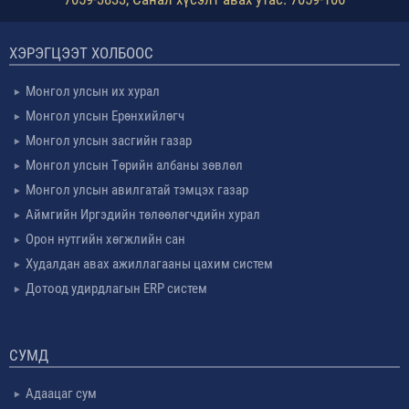
ХЭРЭГЦЭЭТ ХОЛБООС
Монгол улсын их хурал
Монгол улсын Ерөнхийлөгч
Монгол улсын засгийн газар
Монгол улсын Төрийн албаны зөвлөл
Монгол улсын авилгатай тэмцэх газар
Аймгийн Иргэдийн төлөөлөгчдийн хурал
Орон нутгийн хөгжлийн сан
Худалдан авах ажиллагааны цахим систем
Дотоод удирдлагын ERP систем
СУМД
Адаацаг сум