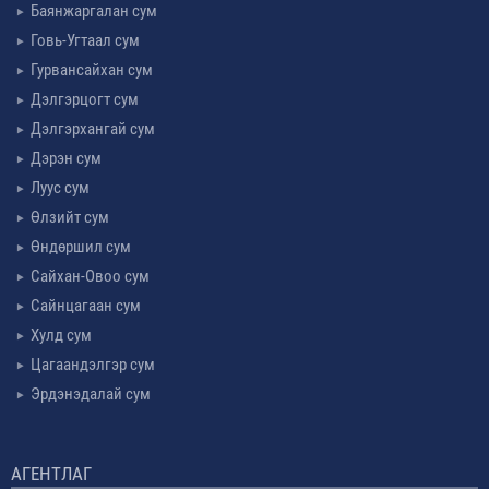
Баянжаргалан сум
Говь-Угтаал сум
Гурвансайхан сум
Дэлгэрцогт сум
Дэлгэрхангай сум
Дэрэн сум
Луус сум
Өлзийт сум
Өндөршил сум
Сайхан-Овоо сум
Сайнцагаан сум
Хулд сум
Цагаандэлгэр сум
Эрдэнэдалай сум
АГЕНТЛАГ