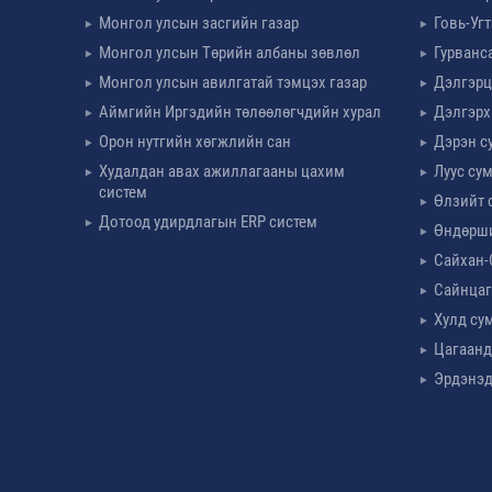
Монгол улсын засгийн газар
Говь-Уг
Монгол улсын Төрийн албаны зөвлөл
Гурванс
Монгол улсын авилгатай тэмцэх газар
Дэлгэрц
Аймгийн Иргэдийн төлөөлөгчдийн хурал
Дэлгэрх
Орон нутгийн хөгжлийн сан
Дэрэн с
Худалдан авах ажиллагааны цахим
Луус су
систем
Өлзийт 
Дотоод удирдлагын ERP систем
Өндөрш
Сайхан-
Сайнцаг
Хулд су
Цагаанд
Эрдэнэд