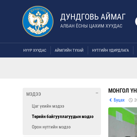
ДУНДГОВЬ АЙМАГ
АЛБАН ЁСНЫ ЦАХИМ ХУУДАС
НҮҮР ХУУДАС
АЙМГИЙН ТУХАЙ
НУТГИЙН УДИРДЛАГА
МОНГОЛ ҮН
МЭДЭЭ
Буцах
2
Цаг үеийн мэдээ
Төрийн байгууллагуудын мэдээ
Орон нутгийн мэдээ