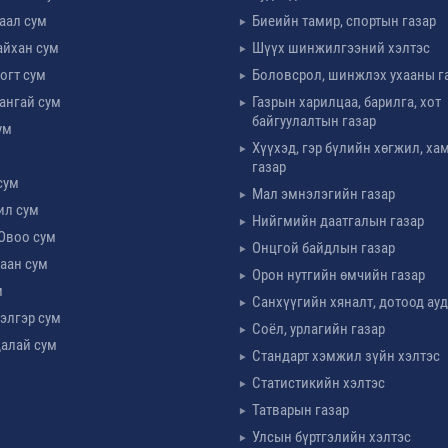
таал сум
Биеийн тамир, спортын газар
айхан сум
Шүүх шинжилгээний хэлтэс
огт сум
Боловсрол, шинжлэх ухааны г
ангай сум
Газрын харилцаа, барилга, хот
байгуулалтын газар
ум
Хүүхэд, гэр бүлийн хөгжил, х
м
газар
сум
Мал эмнэлэгийн газар
ил сум
Нийгмийн даатгалын газар
Овоо сум
Онцгой байдлын газар
аан сум
Орон нутгийн өмчийн газар
м
Санхүүгийн хяналт, дотоод ау
элгэр сум
Соёл, урлагийн газар
алай сум
Стандарт хэмжил зүйн хэлтэс
Статистикийн хэлтэс
Татварын газар
Улсын бүртгэлийн хэлтэс