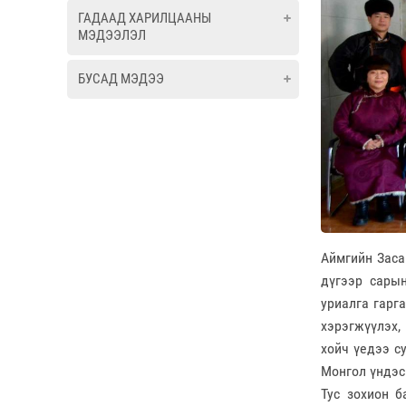
ГАДААД ХАРИЛЦААНЫ
МЭДЭЭЛЭЛ
БУСАД МЭДЭЭ
Аймгийн Заса
дүгээр сары
уриалга гарг
хэрэгжүүлэх,
хойч үедээ с
Монгол үндэс
Тус зохион б