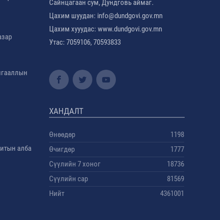
Сайнцагаан сум, Дундговь аймаг.
Цахим шуудан: info@dundgovi.gov.mn
Цахим хууудас: www.dundgovi.gov.mn
азар
Утас: 7059106, 70593833
амгааллын
ХАНДАЛТ
Өнөөдөр
1198
дитын алба
Өчигдөр
1777
Сүүлийн 7 хоног
18736
Сүүлийн сар
81569
Нийт
4361001