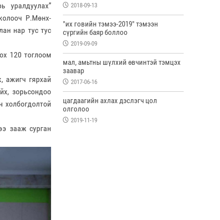
рь уралдуулах”
2018-09-13
жолооч Р.Мөнх-
"их говийн тэмээ-2019" тэмээн
ан нар тус тус
сүргийн баяр боллоо
2019-09-09
ох 120 тоглоом
мал, амьтны шүлхий өвчинтэй тэмцэх
заавар
, ажигч гярхай
2017-06-16
йх, зорьсондоо
цагдаагийн ахлах дэслэгч цол
ач холбогдолтой
олголоо
2019-11-19
ээ зааж сурган