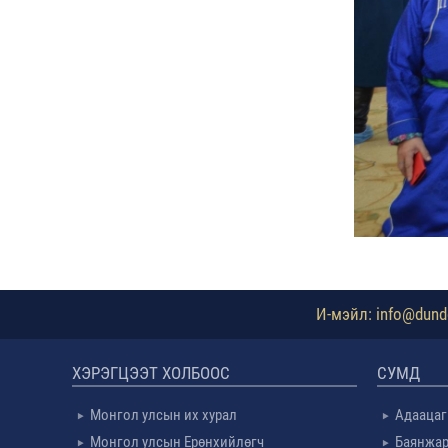
И-мэйл: info@dundg
ХЭРЭГЦЭЭТ ХОЛБООС
СУМД
Монгол улсын их хурал
Адаацаг
Монгол улсын Ерөнхийлөгч
Баянжар