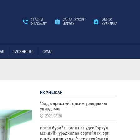
УТАСНЫ
САНАЛ, ХҮСЭЛТ
ӨМНӨХ
ЖАГСААЛТ
ИЛГЭЭХ
ХУВИЛБАР
АЛ
ТАСЗӨВЛӨЛ
СУМД
ИХ УНШСАН
"бид мартахгүй" цахим уралдааны
удирдамж
2020-03-20
иргэн бүрийг жилд нэг удаа “эрүүл
мэндийн урьдчилан сэргийлэх, эрт
илрүүлгийн үзлэг”-т үнэ төлбөргүй