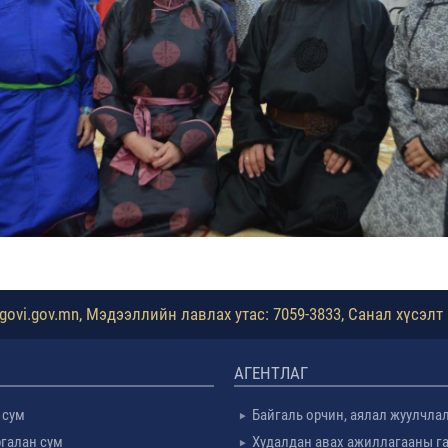
ovi.gov.mn, Мэдээллийн лавлах утас: 7059-3833, Санал хүсэлт 
АГЕНТЛАГ
 сум
Байгаль орчин, аялал жуулчла
галан сум
Худалдан авах ажиллагааны г