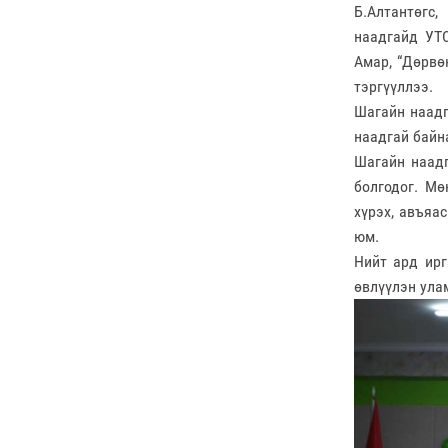
Б.Алтантөгс
наадгайд УТС
Амар, “Дөрвө
тэргүүллээ.
Шагайн наадг
наадгай байн
Шагайн наадг
болгодог. Мө
хүрэх, авъяа
юм.
Нийт ард ирг
өвлүүлэн ула