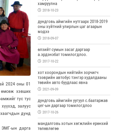
хамруулна
2018-10-23
дундговь аймгийн нутгаарх 2018-2019
оны хүйтний улирлын цаг агаарын
мэдээ
2018-09-07
өлзийт сумын засаг даргаар
а.эрдэнэбат томилогдлоо.
2017-10-22
хот хоорондын нийтийн зорчигч
тээврийн автобус тэнгэр худалдааны
төвийн авто буудлаас явна
хай 2024 оны 01
2021-09-09
а өмсөж хэвших
рамжийг тус тус
дундговь аймгийн уугуул с.баатаржав
цег-ын даргаар томилогдлоо
 хүүхэд, залуус
2017-10-26
 хаагчдын дунд
мандалговь хотын хөгжлийн ерөнхий
д ЭМГ-ын дарга
төлөвлөгөө