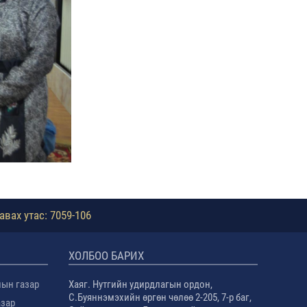
авах утас: 7059-106
ХОЛБОО БАРИХ
лын газар
Хаяг. Нутгийн удирдлагын ордон,
С.Буяннэмэхийн өргөн чөлөө 2-205, 7-р баг,
азар