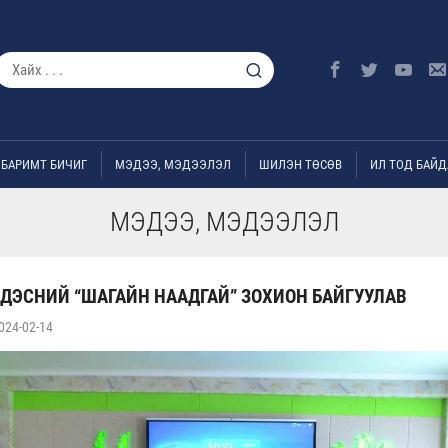
БАРИМТ БИЧИГ
МЭДЭЭ, МЭДЭЭЛЭЛ
ШИЛЭН ТӨСӨВ
ИЛ ТОД БАЙД
МЭДЭЭ, МЭДЭЭЛЭЛ
ДЭСНИЙ “ШАГАЙН НААДГАЙ” ЗОХИОН БАЙГУУЛАВ
024-02-14