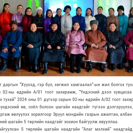
г даргын “Хүүхэд, гэр бүл, хөгжил хамгаалал”-ын жил болгох ту
н 02-ны өдрийн А/01 тоот захирамж, “Үндэсний дээл хувцаса
ах тухай” 2024 оны 01 дүгээр сарын 02-ны өдрийн А/02 тоот захи
 үндэсний өв, соёл болсон шагайн наадгайг түгээн дэлгэрүүлэх,
ургаж өвлүүлэх зорилгоор Эрүүл мэндийн газрын ажилтан, албан
ний шагайн 5 төрлийн наадгайг зохион байгуулж явууллаа.
айгуулсан 5 төрлийн шагайн наадгайн “Алаг мэлхий” наадгай