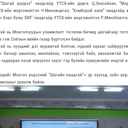
, “Шагай шүүрэх” наадгайд УТСХ-ийн дарга Ц.Энхсайхан, “Мо
Х-ийн мэргэжилтэн Ч.Мөнхжаргал, “Хомборой хаях” наадгайд 
н бэрх буюу 500” наадгайд УТСХ-ийн мэргэжилтэн Р.Мөнхбаясгал
ай нь Монголчуудын уламжлалт тоглоом бөгөөд шагайгаар тогл
а гэж Соёлын өвийн газар бүртгэсэн байдаг.
ай нь хүүхдийг дэг журамтай болгож, нүдний харааг сайжруулж
н багаар ажиллах, манлайлах, тэвчээртэй байх, авхаалжтай ба
с чадвараа нээж илрүүлэх зэрэг гэр бүлийн хүмүүжлийн онцгой 
эдийг Монгол үндэсний “Шагайн наадгай”-г үр хүүхэд, хойч үед
мжлахыг уриалж байна.