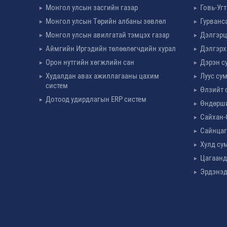
Монгол улсын засгийн газар
Говь-Уг
Монгол улсын Төрийн албаны зөвлөл
Гурванс
Монгол улсын авилгатай тэмцэх газар
Дэлгэрц
Аймгийн Иргэдийн төлөөлөгчдийн хурал
Дэлгэрх
Орон нутгийн хөгжлийн сан
Дэрэн с
Худалдан авах ажиллагааны цахим
Луус су
систем
Өлзийт 
Дотоод удирдлагын ERP систем
Өндөрш
Сайхан-
Сайнцаг
Хулд су
Цагаанд
Эрдэнэд