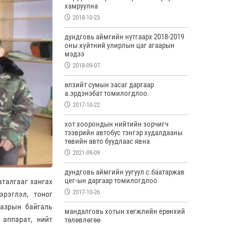
хамруулна
2018-10-23
дундговь аймгийн нутгаарх 2018-2019
оны хүйтний улирлын цаг агаарын
мэдээ
2018-09-07
өлзийт сумын засаг даргаар
а.эрдэнэбат томилогдлоо.
2017-10-22
хот хоорондын нийтийн зорчигч
тээврийн автобус тэнгэр худалдааны
төвийн авто буудлаас явна
2021-09-09
дундговь аймгийн уугуул с.баатаржав
цег-ын даргаар томилогдлоо
талгааг хангах
2017-10-26
эрэглэл, тоног
газрын байгаль
мандалговь хотын хөгжлийн ерөнхий
 аппарат, нийт
төлөвлөгөө