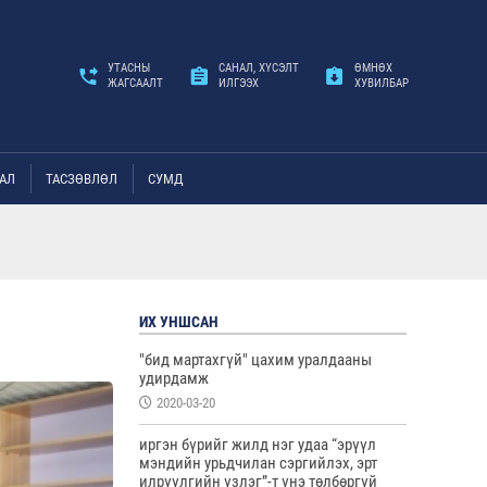
УТАСНЫ
САНАЛ, ХҮСЭЛТ
ӨМНӨХ
ЖАГСААЛТ
ИЛГЭЭХ
ХУВИЛБАР
АЛ
ТАСЗӨВЛӨЛ
СУМД
ИХ УНШСАН
"бид мартахгүй" цахим уралдааны
удирдамж
2020-03-20
иргэн бүрийг жилд нэг удаа “эрүүл
мэндийн урьдчилан сэргийлэх, эрт
илрүүлгийн үзлэг”-т үнэ төлбөргүй