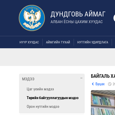
ДУНДГОВЬ АЙМАГ
АЛБАН ЁСНЫ ЦАХИМ ХУУДАС
НҮҮР ХУУДАС
АЙМГИЙН ТУХАЙ
НУТГИЙН УДИРДЛАГА
БАЙГАЛЬ Х
МЭДЭЭ
Буцах
2
Цаг үеийн мэдээ
Төрийн байгууллагуудын мэдээ
Орон нутгийн мэдээ