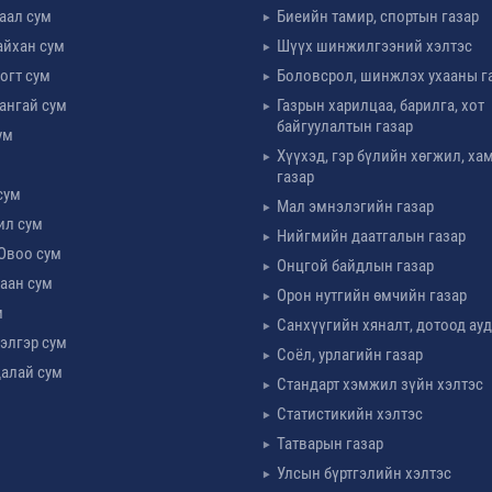
таал сум
Биеийн тамир, спортын газар
айхан сум
Шүүх шинжилгээний хэлтэс
огт сум
Боловсрол, шинжлэх ухааны г
ангай сум
Газрын харилцаа, барилга, хот
байгуулалтын газар
ум
Хүүхэд, гэр бүлийн хөгжил, х
м
газар
сум
Мал эмнэлэгийн газар
ил сум
Нийгмийн даатгалын газар
Овоо сум
Онцгой байдлын газар
аан сум
Орон нутгийн өмчийн газар
м
Санхүүгийн хяналт, дотоод ау
элгэр сум
Соёл, урлагийн газар
алай сум
Стандарт хэмжил зүйн хэлтэс
Статистикийн хэлтэс
Татварын газар
Улсын бүртгэлийн хэлтэс