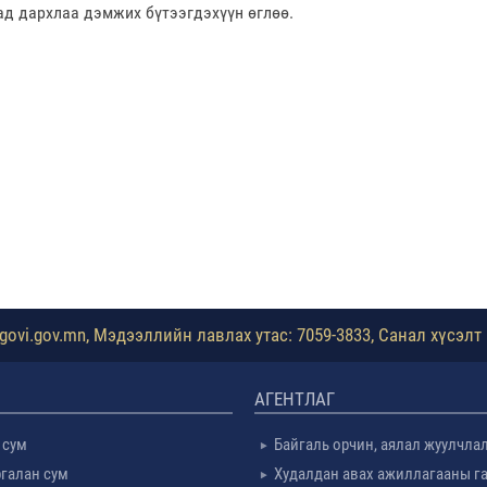
ад дархлаа дэмжих бүтээгдэхүүн өглөө.
ovi.gov.mn, Мэдээллийн лавлах утас: 7059-3833, Санал хүсэлт 
АГЕНТЛАГ
 сум
Байгаль орчин, аялал жуулчла
галан сум
Худалдан авах ажиллагааны г