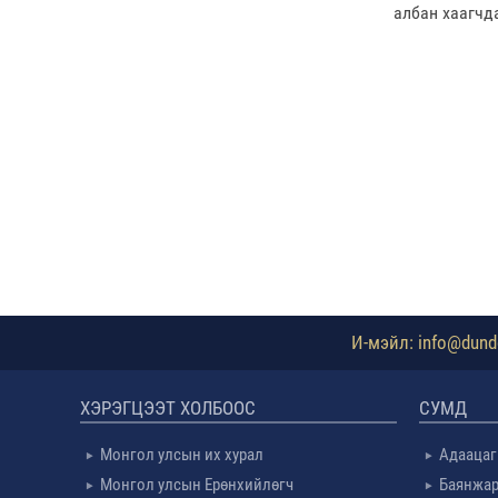
албан хаагчд
И-мэйл: info@dundg
ХЭРЭГЦЭЭТ ХОЛБООС
СУМД
Монгол улсын их хурал
Адаацаг
Монгол улсын Ерөнхийлөгч
Баянжар