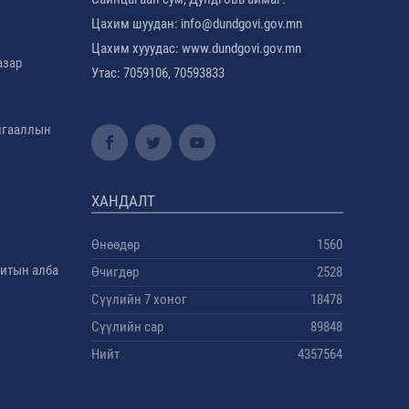
Цахим шуудан: info@dundgovi.gov.mn
Цахим хууудас: www.dundgovi.gov.mn
азар
Утас: 7059106, 70593833
амгааллын
ХАНДАЛТ
Өнөөдөр
1560
дитын алба
Өчигдөр
2528
Сүүлийн 7 хоног
18478
Сүүлийн сар
89848
Нийт
4357564