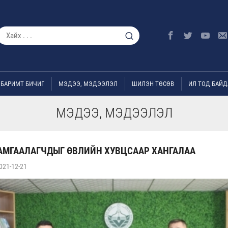
БАРИМТ БИЧИГ
МЭДЭЭ, МЭДЭЭЛЭЛ
ШИЛЭН ТӨСӨВ
ИЛ ТОД БАЙД
МЭДЭЭ, МЭДЭЭЛЭЛ
АМГААЛАГЧДЫГ ӨВЛИЙН ХУВЦСААР ХАНГАЛАА
021-12-21