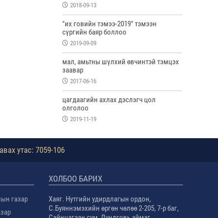
2018-09-13
"их говийн тэмээ-2019" тэмээн
сүргийн баяр боллоо
2019-09-09
мал, амьтны шүлхий өвчинтэй тэмцэх
заавар
2017-06-16
цагдаагийн ахлах дэслэгч цол
олголоо
2019-11-19
авах утас: 7059-106
ХОЛБОО БАРИХ
лын газар
Хаяг. Нутгийн удирдлагын ордон,
С.Буяннэмэхийн өргөн чөлөө 2-205, 7-р баг,
азар
Сайнцагаан сум, Дундговь аймаг.