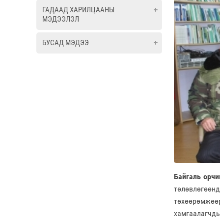
ГАДААД ХАРИЛЦААНЫ
МЭДЭЭЛЭЛ
БУСАД МЭДЭЭ
Байгаль орчи
төлөвлөгөөн
төхөөрөмжөө
хамгаалагчды