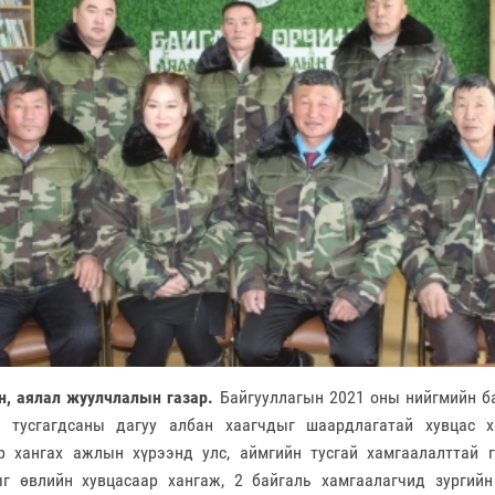
н, аялал жуулчлалын газар.
Байгууллагын 2021 оны нийгмийн ба
д тусгагдсаны дагуу албан хаагчдыг шаардлагатай хувцас х
р хангах ажлын хүрээнд улс, аймгийн тусгай хамгаалалттай 
г өвлийн хувцасаар хангаж, 2 байгаль хамгаалагчид зургийн