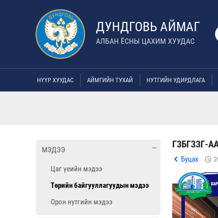
ДУНДГОВЬ АЙМАГ
АЛБАН ЁСНЫ ЦАХИМ ХУУДАС
НҮҮР ХУУДАС
АЙМГИЙН ТУХАЙ
НУТГИЙН УДИРДЛАГА
ГЗБГЗЗГ-А
МЭДЭЭ
Буцах
2
Цаг үеийн мэдээ
Төрийн байгууллагуудын мэдээ
Орон нутгийн мэдээ