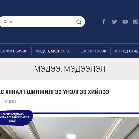
БАРИМТ БИЧИГ
МЭДЭЭ, МЭДЭЭЛЭЛ
ШИЛЭН ТӨСӨВ
ИЛ ТОД БАЙД
МЭДЭЭ, МЭДЭЭЛЭЛ
АС ХЯНАЛТ ШИНЖИЛГЭЭ ҮНЭЛГЭЭ ХИЙЛЭЭ
023-10-09