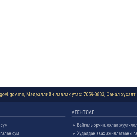
ovi.gov.mn, Мэдээллийн лавлах утас: 7059-3833, Санал хүсэлт 
АГЕНТЛАГ
 сум
Байгаль орчин, аялал жуулчла
галан сум
Худалдан авах ажиллагааны г