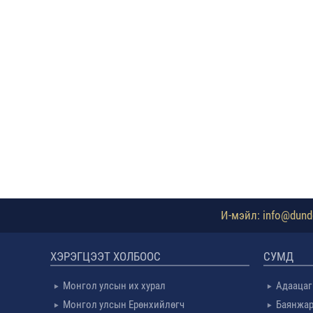
И-мэйл: info@dundg
ХЭРЭГЦЭЭТ ХОЛБООС
СУМД
Монгол улсын их хурал
Адаацаг
Монгол улсын Ерөнхийлөгч
Баянжар