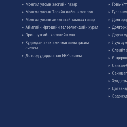
Монгол улсын засгийн газар
Говь-Уг
Монгол улсын Төрийн албаны зөвлөл
Гурванс
Монгол улсын авилгатай тэмцэх газар
Дэлгэрц
Аймгийн Иргэдийн төлөөлөгчдийн хурал
Дэлгэрх
Орон нутгийн хөгжлийн сан
Дэрэн с
Худалдан авах ажиллагааны цахим
Луус су
систем
Өлзийт 
Дотоод удирдлагын ERP систем
Өндөрш
Сайхан-
Сайнцаг
Хулд су
Цагаанд
Эрдэнэд