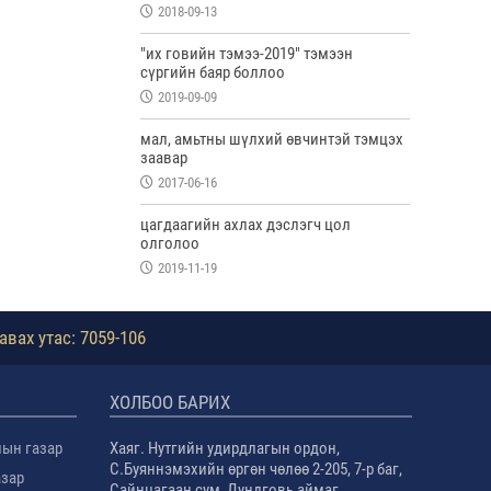
2018-09-13
"их говийн тэмээ-2019" тэмээн
сүргийн баяр боллоо
2019-09-09
мал, амьтны шүлхий өвчинтэй тэмцэх
заавар
2017-06-16
цагдаагийн ахлах дэслэгч цол
олголоо
2019-11-19
авах утас: 7059-106
ХОЛБОО БАРИХ
лын газар
Хаяг. Нутгийн удирдлагын ордон,
С.Буяннэмэхийн өргөн чөлөө 2-205, 7-р баг,
азар
Сайнцагаан сум, Дундговь аймаг.