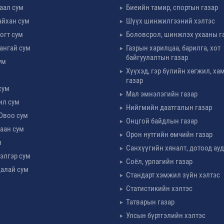
таал сум
Биеийн тамир, спортын газар
айхан сум
Шүүх шинжилгээний хэлтэс
огт сум
Боловсрол, шинжлэх ухааны г
ангай сум
Газрын харилцаа, барилга, хот
байгуулалтын газар
ум
Хүүхэд, гэр бүлийн хөгжил, х
м
газар
сум
Мал эмнэлэгийн газар
ил сум
Нийгмийн даатгалын газар
Овоо сум
Онцгой байдлын газар
аан сум
Орон нутгийн өмчийн газар
м
Санхүүгийн хяналт, дотоод ау
элгэр сум
Соёл, урлагийн газар
алай сум
Стандарт хэмжил зүйн хэлтэс
Статистикийн хэлтэс
Татварын газар
Улсын бүртгэлийн хэлтэс