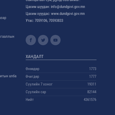
Цахим шуудан: info@dundgovi.gov.mn
Цахим хууудас: www.dundgovi.gov.mn
азар
Утас: 7059106, 70593833
амгааллын
ХАНДАЛТ
Өнөөдөр
1773
дитын алба
Өчигдөр
1777
Сүүлийн 7 хоног
19311
Сүүлийн сар
82144
Нийт
4361576