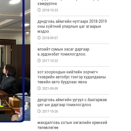
хамруулна
2018-10-23
дундговь аймгийн нутгаарх 2018-2019
оны хүйтний улирлын цаг агаарын
мэдээ
2018-09-07
өлзийт сумын засаг даргаар
а.эрдэнэбат томилогдлоо.
2017-10-22
хот хоорондын нийтийн зорчигч
тээврийн автобус тэнгэр худалдааны
төвийн авто буудлаас явна
2021-09-09
дундговь аймгийн уугуул с.баатаржав
цег-ын даргаар томилогдлоо
2017-10-26
мандалговь хотын хөгжлийн ерөнхий
төлөвлөгөө