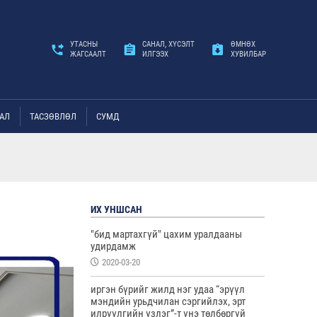
УТАСНЫ
САНАЛ, ХҮСЭЛТ
ӨМНӨХ
ЖАГСААЛТ
ИЛГЭЭХ
ХУВИЛБАР
АЛ
ТАСЗӨВЛӨЛ
СУМД
ИХ УНШСАН
"бид мартахгүй" цахим уралдааны
удирдамж
2020-03-20
иргэн бүрийг жилд нэг удаа “эрүүл
мэндийн урьдчилан сэргийлэх, эрт
илрүүлгийн үзлэг”-т үнэ төлбөргүй