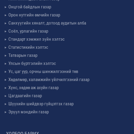
Онцгой байдлын газар
Орон нутгийн өмчийн газар
Санхүүгийн хяналт, дотоод аудитын алба
Соёл, урлагийн газар
Стандарт хэмжил зүйн хэлтэс
Статистикийн хэлтэс
Татварын газар
Улсын бүртгэлийн хэлтэс
Ус, цаг уур, орчны шинжилгээний төв
Хөдөлмөр, халамжийн үйлчилгээний газар
Хүнс, хөдөө аж ахуйн газар
Цагдаагийн газар
Шүүхийн шийдвэр гүйцэтгэх газар
Эрүүл мэндийн газар
ХОЛБОО БАРИХ