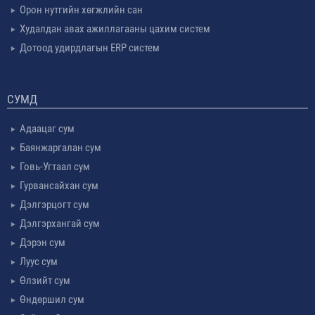
Орон нутгийн хөгжлийн сан
Худалдан авах ажиллагааны цахим систем
Дотоод удирдлагын ERP систем
СУМД
Адаацаг сум
Баянжаргалан сум
Говь-Угтаал сум
Гурвансайхан сум
Дэлгэрцогт сум
Дэлгэрхангай сум
Дэрэн сум
Луус сум
Өлзийт сум
Өндөршил сум