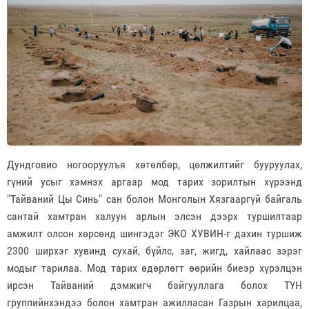
Дундговио ногооруулъя хөтөлбөр, цөлжилтийг бууруулах,
гүний усыг хэмнэх аргаар мод тарих зорилтын хүрээнд
"Тайваний Цы Синь" сан болон Монголын Хязгааргүй байгаль
сантай хамтран халуун арлын элсэн дээрх туршилтаар
амжилт олсон хөрсөнд шингэдэг ЭКО ХУВИН-г дахин туршиж
2300 ширхэг хувинд сухай, бүйлс, заг, жигд, хайлаас зэрэг
модыг тарилаа. Мод тарих өдөрлөгт өөрийн биеэр хүрэлцэн
ирсэн Тайваний дэмжигч байгууллага болох ТҮН
группийнхэндээ болон хамтран ажилласан Газрын харилцаа,