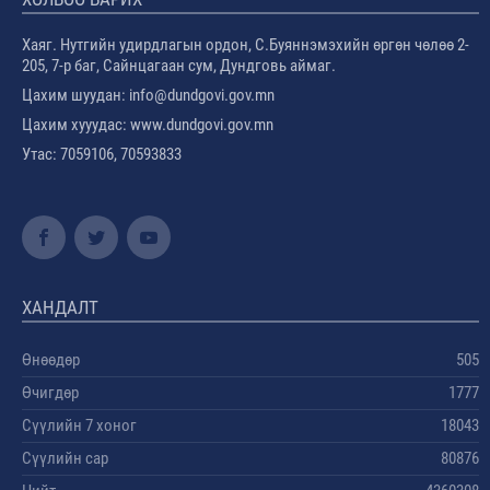
Хаяг. Нутгийн удирдлагын ордон, С.Буяннэмэхийн өргөн чөлөө 2-
205, 7-р баг, Сайнцагаан сум, Дундговь аймаг.
Цахим шуудан: info@dundgovi.gov.mn
Цахим хууудас: www.dundgovi.gov.mn
Утас: 7059106, 70593833
ХАНДАЛТ
Өнөөдөр
505
Өчигдөр
1777
Сүүлийн 7 хоног
18043
Сүүлийн сар
80876