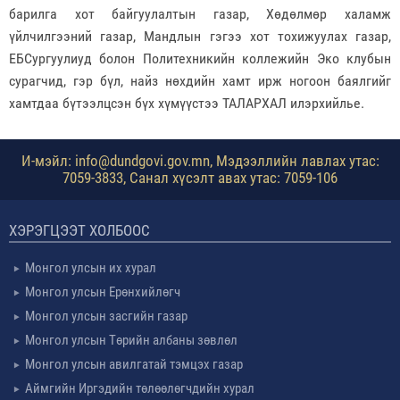
барилга хот байгуулалтын газар, Хөдөлмөр халамж
үйлчилгээний газар, Мандлын гэгээ хот тохижуулах газар,
ЕБСургуулиуд болон Политехникийн коллежийн Эко клубын
сурагчид, гэр бүл, найз нөхдийн хамт ирж ногоон баялгийг
хамтдаа бүтээлцсэн бүх хүмүүстээ ТАЛАРХАЛ илэрхийлье.
И-мэйл: info@dundgovi.gov.mn, Мэдээллийн лавлах утас:
7059-3833, Санал хүсэлт авах утас: 7059-106
ХЭРЭГЦЭЭТ ХОЛБООС
Монгол улсын их хурал
Монгол улсын Ерөнхийлөгч
Монгол улсын засгийн газар
Монгол улсын Төрийн албаны зөвлөл
Монгол улсын авилгатай тэмцэх газар
Аймгийн Иргэдийн төлөөлөгчдийн хурал