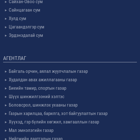
Сайхан-Овоо сум
Сайнцагаан сум
Хулд сум
Цагаандэлгэр сум
Эрдэнэдалай сум
АГЕНТЛАГ
Байгаль орчин, аялал жуулчлалын газар
Худалдан авах ажиллагааны газар
Биеийн тамир, спортын газар
Шүүх шинжилгээний хэлтэс
Боловсрол, шинжлэх ухааны газар
Газрын харилцаа, барилга, хот байгуулалтын газар
Хүүхэд, гэр бүлийн хөгжил, хамгааллын газар
Мал эмнэлэгийн газар
Нийгмийн даатгалын газар