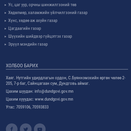
Ус, цаг уур, орчны шинжилгээний төв
Хөдөлмөр, халамжийн үйлчилгээний газар
Хүнс, хөдөө аж ахуйн газар
Цагдаагийн газар
Шүүхийн шийдвэр гүйцэтгэх газар
Эрүүл мэндийн газар
ХОЛБОО БАРИХ
Хаяг. Нутгийн удирдлагын ордон, С.Буяннэмэхийн өргөн чөлөө 2-
205, 7-р баг, Сайнцагаан сум, Дундговь аймаг.
Цахим шуудан: info@dundgovi.gov.mn
Цахим хууудас: www.dundgovi.gov.mn
Утас: 7059106, 70593833