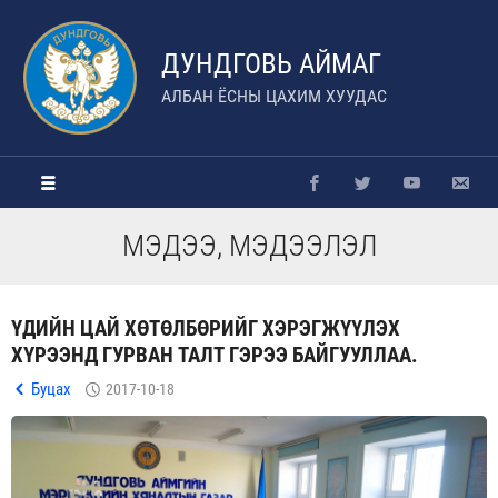
ДУНДГОВЬ АЙМАГ
АЛБАН ЁСНЫ ЦАХИМ ХУУДАС
МЭДЭЭ, МЭДЭЭЛЭЛ
ҮДИЙН ЦАЙ ХӨТӨЛБӨРИЙГ ХЭРЭГЖҮҮЛЭХ
ХҮРЭЭНД ГУРВАН ТАЛТ ГЭРЭЭ БАЙГУУЛЛАА.
Буцах
2017-10-18