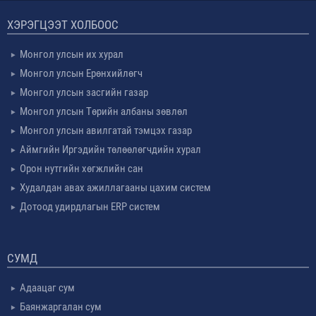
ХЭРЭГЦЭЭТ ХОЛБООС
Монгол улсын их хурал
Монгол улсын Ерөнхийлөгч
Монгол улсын засгийн газар
Монгол улсын Төрийн албаны зөвлөл
Монгол улсын авилгатай тэмцэх газар
Аймгийн Иргэдийн төлөөлөгчдийн хурал
Орон нутгийн хөгжлийн сан
Худалдан авах ажиллагааны цахим систем
Дотоод удирдлагын ERP систем
СУМД
Адаацаг сум
Баянжаргалан сум