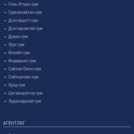
Говь-Угтаал сум
Гурвансайхан сум
Дэлгэрцогт сум
Дэлгэрхангай сум
Дэрэн сум
Луус сум
Өлзийт сум
Өндөршил сум
Сайхан-Овоо сум
Сайнцагаан сум
Хулд сум
Цагаандэлгэр сум
Эрдэнэдалай сум
АГЕНТЛАГ