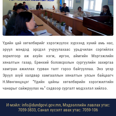
Үдийн цай хөтөлбөрийг хэрэгжүүлэх хүрээнд хүний амь нас,
эрүүл мэндэд эрсдэл учруулахаас урьдчилан сэргийлэх
зорилгоор аж ахуйн нэгж, иргэн, аймгийн Мэргэжлийн
хяналтын газар, Ерөнхий боловсролын сургуулийн захиргаа
хамтран ажиллах гурван талт гэрээ байгууллаа.
Энэ үеэр
Эрүүл ахуй халдвар хамгааллын хяналтын улсын байцаагч
Н.Мөнгөнцэцэг “Үдийн цайны хөтөлбөрийн хэрэгжилтийн
чанарыг сайжруулах нь” сэдвээр сургалт мэдээлэл хийлээ.
И-мэйл: info@dundgovi.gov.mn, Мэдээллийн лавлах утас:
7059-3833, Санал хүсэлт авах утас: 7059-106